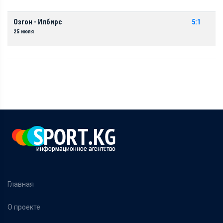
Озгон - Илбирс
5:1
25 июля
Главная
О проекте