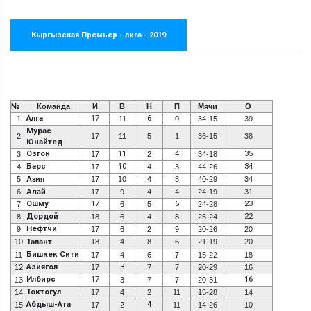
Кыргызская Премьер - лига - 2019
№
Команда
И
В
Н
П
Мячи
О
Алга
17
6
1
11
0
34-15
39
Мурас
2
17
11
5
1
36-15
38
Юнайтед
Озгон
11
4
35
3
17
2
34-18
Барс
10
34
4
17
4
3
44-26
5
Азия
17
10
4
3
40-29
34
6
Алай
17
9
4
4
24-19
31
Ошму
17
6
23
7
6
5
24-28
Дордой
22
8
18
6
4
8
25-24
Нефтчи
9
17
6
2
9
20-26
20
10
Талант
18
4
8
6
21-19
20
Бишкек Сити
11
17
4
6
7
15-22
18
Азиягол
3
12
17
7
7
20-29
16
Илбирс
17
16
13
3
7
7
20-31
Токтогул
14
17
4
2
11
15-28
14
Абдыш-Ата
4
15
17
2
11
14-26
10