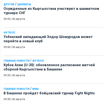
/
ДРУГИЕ
ШАХМАТЫ
Осужденные из Кыргызстана участвуют в шахматном
турнире СНГ
09:45
|
06 августа
ФУТБОЛ
Узбекский нападающий Элдор Шомуродов может
перейти в новый клуб
09:40
|
06 августа
/
ГЛАВНЫЕ НОВОСТИ
ФУТБОЛ
Кубок Азии (U-20): обновленное расписание матчей
сборной Кыргызстана в Бишкеке
09:35
|
06 августа
/
ГЛАВНЫЕ НОВОСТИ
ММА
В Бишкеке пройдет бойцовский турнир Fight Nights
09:30
|
06 августа