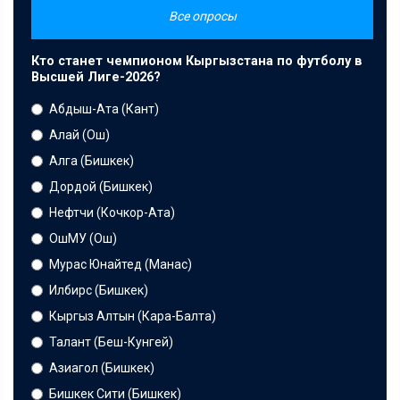
Все опросы
Кто станет чемпионом Кыргызстана по футболу в
Высшей Лиге-2026?
Абдыш-Ата (Кант)
Алай (Ош)
Алга (Бишкек)
Дордой (Бишкек)
Нефтчи (Кочкор-Ата)
ОшМУ (Ош)
Мурас Юнайтед (Манас)
Илбирс (Бишкек)
Кыргыз Алтын (Кара-Балта)
Талант (Беш-Кунгей)
Азиагол (Бишкек)
Бишкек Сити (Бишкек)