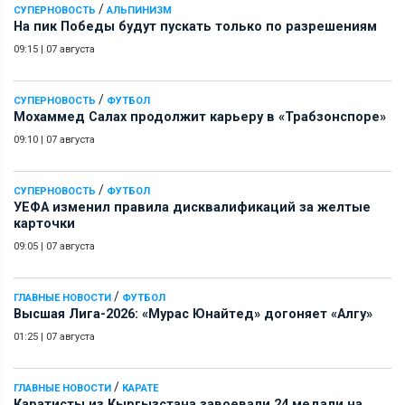
/
СУПЕРНОВОСТЬ
АЛЬПИНИЗМ
На пик Победы будут пускать только по разрешениям
09:15
|
07 августа
/
СУПЕРНОВОСТЬ
ФУТБОЛ
Мохаммед Салах продолжит карьеру в «Трабзонспоре»
09:10
|
07 августа
/
СУПЕРНОВОСТЬ
ФУТБОЛ
УЕФА изменил правила дисквалификаций за желтые
карточки
09:05
|
07 августа
/
ГЛАВНЫЕ НОВОСТИ
ФУТБОЛ
Высшая Лига-2026: «Мурас Юнайтед» догоняет «Алгу»
01:25
|
07 августа
/
ГЛАВНЫЕ НОВОСТИ
КАРАТЕ
Каратисты из Кыргызстана завоевали 24 медали на