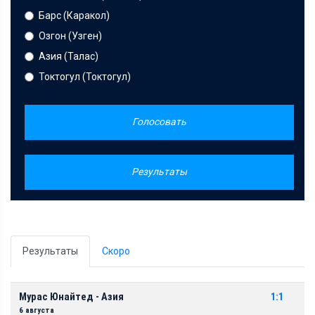
Барс (Каракол)
Озгон (Узген)
Азия (Талас)
Токтогул (Токтогул)
Голосовать
Результаты
Результаты
Скоро
Мурас Юнайтед - Азия
1:1
6 августа