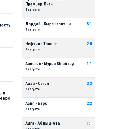
Премьер-Лиги
4 августа
Дордой - Кыргызалтын
5:1
посту
3 августа
Нефтчи - Талант
2:0
3 августа
Азиягол - Мурас Юнайтед
1:1
2 августа
Алай - Озгон
3:2
2 августа
ь в
 евро
Азия - Барс
2:2
2 августа
Алга - Абдыш-Ата
1:1
1 августа