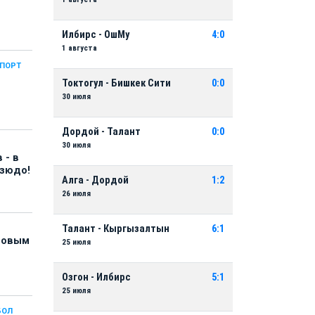
Илбирс - ОшМу
4:0
1 августа
СПОРТ
Токтогул - Бишкек Сити
0:0
30 июля
Дордой - Талант
0:0
30 июля
 - в
дзюдо!
Алга - Дордой
1:2
26 июля
Талант - Кыргызалтын
6:1
 новым
25 июля
Озгон - Илбирс
5:1
25 июля
БОЛ