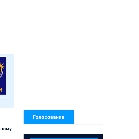
Голосование
жному