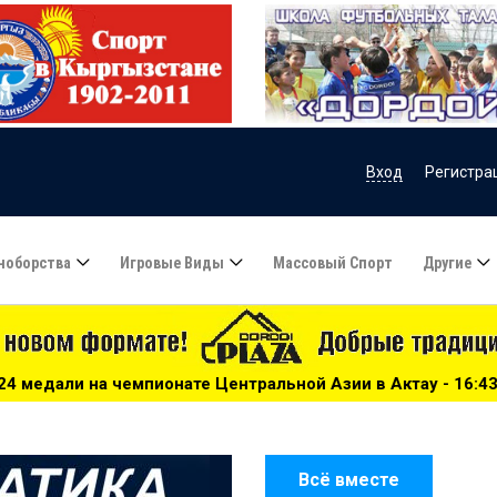
Вход
Регистра
ноборства
Игровые Виды
Массовый Спорт
Другие
е Центральной Азии в Актау - 16:43
***
Велосипедная г
Всё вместе