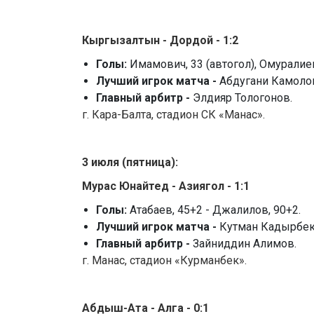
Кыргызалтын - Дордой - 1:2
Голы:
Имамович, 33 (автогол), Омуралиев,
Лучший игрок матча -
Абдугани Камоло
Главный арбитр -
Элдияр Тологонов.
г. Кара-Балта, стадион СК «Манас».
3
июля (пятница):
Мурас Юнайтед - Азиягол - 1:1
Голы:
Атабаев, 45+2 - Джалилов, 90+2.
Лучший игрок матча -
Кутман Кадырбеко
Главный арбитр -
Зайниддин Алимов.
г. Манас, стадион «Курманбек».
Абдыш-Ата - Алга - 0:1