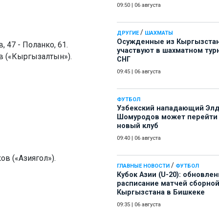
09:50
|
06 августа
/
ДРУГИЕ
ШАХМАТЫ
Осужденные из Кыргызста
 47 - Поланко, 61.
участвуют в шахматном тур
в («Кыргызалтын»).
СНГ
09:45
|
06 августа
ФУТБОЛ
Узбекский нападающий Эл
Шомуродов может перейти
новый клуб
09:40
|
06 августа
в («Азиягол»).
/
ГЛАВНЫЕ НОВОСТИ
ФУТБОЛ
Кубок Азии (U-20): обновле
расписание матчей сборно
Кыргызстана в Бишкеке
09:35
|
06 августа