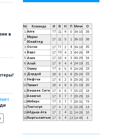
№
Команда
И
В
Н
П
Мячи
О
Алга
17
6
1
11
0
34-15
39
зии в
Мурас
2
17
11
5
1
36-15
38
Юнайтед
Озгон
11
4
35
3
17
2
34-18
Барс
10
34
4
17
4
3
44-26
5
Азия
17
10
4
3
40-29
34
6
Алай
17
9
4
4
24-19
31
Ошму
17
6
23
7
6
5
24-28
Дордой
22
8
18
6
4
8
25-24
нтеры!
Нефтчи
9
17
6
2
9
20-26
20
10
Талант
18
4
8
6
21-19
20
Бишкек Сити
11
17
4
6
7
15-22
18
Азиягол
3
12
17
7
7
20-29
16
СПОРТ
Илбирс
17
16
13
3
7
7
20-31
еди
Токтогул
14
17
4
2
11
15-28
14
Абдыш-Ата
4
15
17
2
11
14-26
10
о
Кыргызалтын
4
16
17
0
13
14-45
4