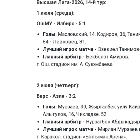
Высшая Лига-2026, 14-й тур:
1 июля (среда):
ОшМУ - Илбирс - 5:1
Голы:
Масловский, 14, Кодиров, 36, Таним
84 - Левковец, 81.
Лучший игрок матча -
Эзекиел Танимов
Главный арбитр -
Бекболот Амиров.
г. Ош, стадион им. А. Суюмбаева.
2 июля (четверг):
Барс - Азия - 3:2
Голы:
Мурзаев, 39, Жыргалбек уулу Кайрат
Алыгулов, 16, Чихладзе, 52.
Главный арбитр -
Нурзатбек Абдыкадыр
Лучший игрок матча -
Мирлан Мурзаев (
г. Каракол, стадион «Ынтымак Арена».