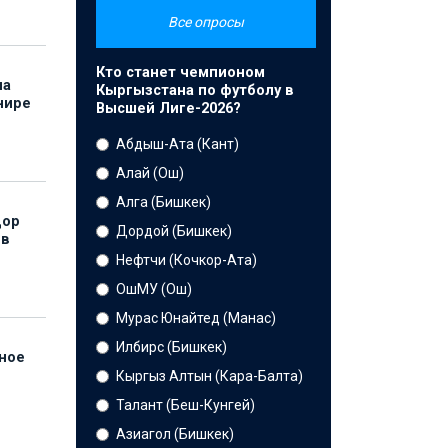
Все опросы
Кто станет чемпионом
на
Кыргызстана по футболу в
нире
Высшей Лиге-2026?
Абдыш-Ата (Кант)
Алай (Ош)
Алга (Бишкек)
дор
Дордой (Бишкек)
 в
Нефтчи (Кочкор-Ата)
ОшМУ (Ош)
Мурас Юнайтед (Манас)
Илбирс (Бишкек)
нное
й
Кыргыз Алтын (Кара-Балта)
Талант (Беш-Кунгей)
Азиагол (Бишкек)