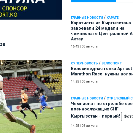
/
ГЛАВНЫЕ НОВОСТИ
КАРАТЕ
Каратисты из Кыргызстана
завоевали 24 медали на
чемпионате Центральной А
Актау
ра
16:43
|
06 августа
/
СУПЕРНОВОСТЬ
ВЕЛОСПОРТ
Велосипедная гонка Apricot
Marathon Race: нужны воло
14:25
|
06 августа
/
ГЛАВНЫЕ НОВОСТИ
СТРЕЛКОВЫЙ 
Чемпионат по стрельбе ср
военнослужащих СНГ:
Кыргызстан - первый!
Фот
14:25
|
06 августа