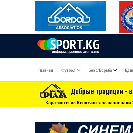
Главная
Футбол
Бокс/борьба
Еди
атисты из Кыргызстана завоевали 24 медали на чемпионат