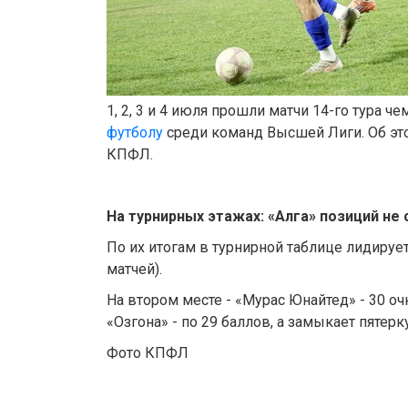
1, 2, 3 и 4 июля прошли матчи 14-го тура 
футболу
среди команд Высшей Лиги. Об эт
КПФЛ.
На турнирных этажах:
«
Алга
»
позиций не 
По их итогам в турнирной таблице лидирует 
матчей).
На втором месте - «Мурас Юнайтед» - 30 очк
«Озгона» - по 29 баллов, а замыкает пятерку
Фото КПФЛ