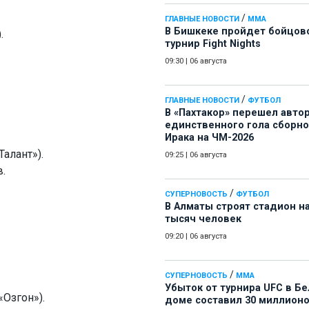
/
ГЛАВНЫЕ НОВОСТИ
ММА
В Бишкеке пройдет бойцов
.
турнир Fight Nights
09:30
|
06 августа
/
ГЛАВНЫЕ НОВОСТИ
ФУТБОЛ
В «Пахтакор» перешел авто
единственного гола сборн
Ирака на ЧМ-2026
алант»).
09:25
|
06 августа
.
/
СУПЕРНОВОСТЬ
ФУТБОЛ
В Алматы строят стадион на
тысяч человек
09:20
|
06 августа
/
СУПЕРНОВОСТЬ
ММА
Убыток от турнира UFC в Б
«Озгон»).
доме составил 30 миллион