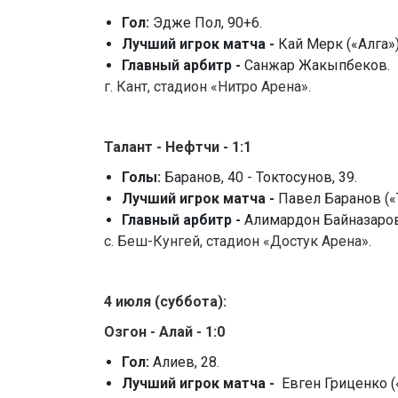
Гол:
Эдже Пол, 90+6.
Лучший игрок матча -
Кай Мерк («Алга»)
Главный арбитр -
Санжар Жакыпбеков.
г. Кант, стадион «Нитро Арена».
Талант - Нефтчи - 1:1
Голы:
Баранов, 40 - Токтосунов, 39.
Лучший игрок матча -
Павел Баранов («Т
Главный арбитр -
Алимардон Байназаров
с. Беш-Кунгей, стадион «Достук Арена».
4
июля (суббота):
Озгон - Алай - 1:0
Гол:
Алиев, 28.
Лучший игрок матча -
Евген Гриценко (