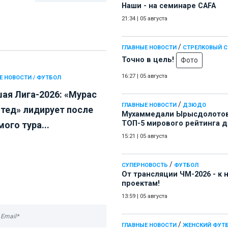
Наши - на семинаре СAFA
21:34
|
05 августа
/
ГЛАВНЫЕ НОВОСТИ
СТРЕЛКОВЫЙ 
Точно в цель!
Фото
16:27
|
05 августа
Е НОВОСТИ / ФУТБОЛ
ая Лига-2026: «Мурас
/
ГЛАВНЫЕ НОВОСТИ
ДЗЮДО
тед» лидирует после
Мухаммедали Ырысдолотов
ТОП-5 мирового рейтинга 
ого тура...
15:21
|
05 августа
/
СУПЕРНОВОСТЬ
ФУТБОЛ
От трансляции ЧМ-2026 - к
проектам!
13:59
|
05 августа
/
ГЛАВНЫЕ НОВОСТИ
ЖЕНСКИЙ ФУТ