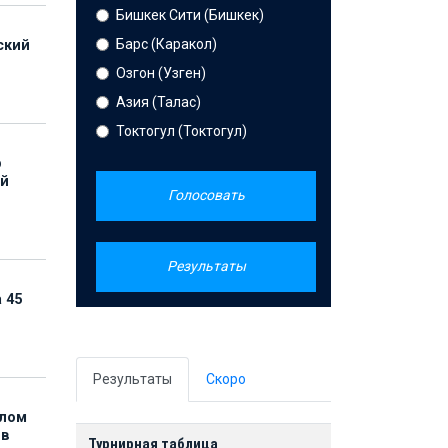
Бишкек Сити (Бишкек)
Барс (Каракол)
ский
Озгон (Узген)
Азия (Талас)
Токтогул (Токтогул)
р
ой
Голосовать
Результаты
 45
Результаты
Скоро
елом
ов
Турнирная таблица