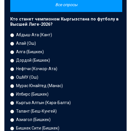
Все опросы
Кто станет чемпионом Кыргызстана по футболу в
Высшей Лиге-2026?
Абдыш-Ата (Кант)
Алай (Ош)
Алга (Бишкек)
Дордой (Бишкек)
Нефтчи (Кочкор-Ата)
ОшМУ (Ош)
Мурас Юнайтед (Манас)
Илбирс (Бишкек)
Кыргыз Алтын (Кара-Балта)
Талант (Беш-Кунгей)
Азиагол (Бишкек)
Бишкек Сити (Бишкек)