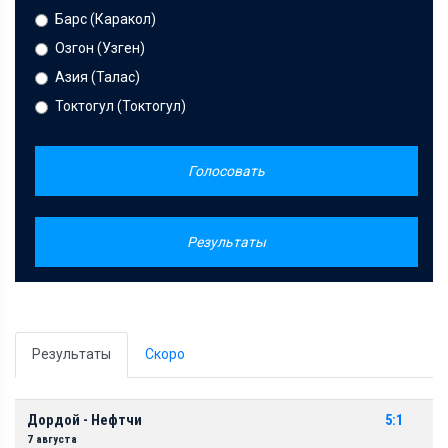
Барс (Каракол)
Озгон (Узген)
Азия (Талас)
Токтогул (Токтогул)
Голосовать
Результаты
Результаты
Скоро
Дордой - Нефтчи
5:1
7 августа