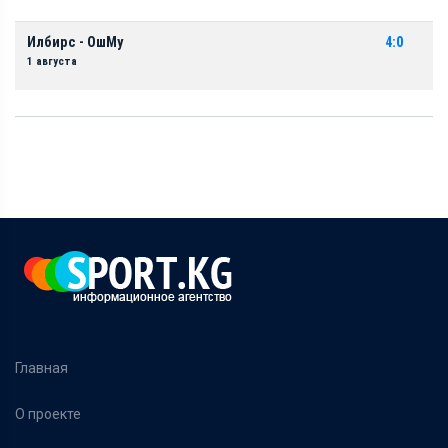
Илбирс - ОшМу
4:0
1 августа
Главная
О проекте