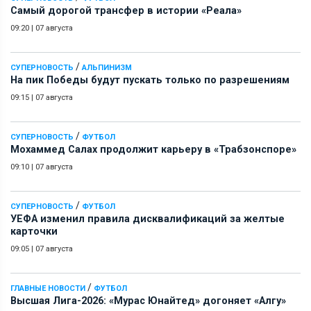
Самый дорогой трансфер в истории «Реала»
09:20
|
07 августа
/
СУПЕРНОВОСТЬ
АЛЬПИНИЗМ
На пик Победы будут пускать только по разрешениям
09:15
|
07 августа
/
СУПЕРНОВОСТЬ
ФУТБОЛ
Мохаммед Салах продолжит карьеру в «Трабзонспоре»
09:10
|
07 августа
/
СУПЕРНОВОСТЬ
ФУТБОЛ
УЕФА изменил правила дисквалификаций за желтые
карточки
09:05
|
07 августа
/
ГЛАВНЫЕ НОВОСТИ
ФУТБОЛ
Высшая Лига-2026: «Мурас Юнайтед» догоняет «Алгу»