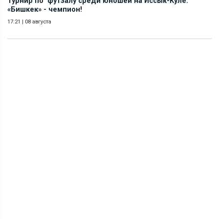
Турнир по футзалу среди юношей на Иссык-Куле:
«Бишкек» - чемпион!
17:21
|
08 августа