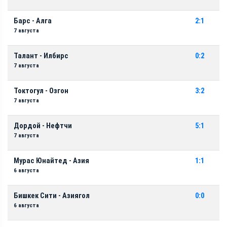
Барс - Алга
2:1
7 августа
Талант - Илбирс
0:2
7 августа
Токтогул - Озгон
3:2
7 августа
Дордой - Нефтчи
5:1
7 августа
Мурас Юнайтед - Азия
1:1
6 августа
Бишкек Сити - Азиягол
0:0
6 августа