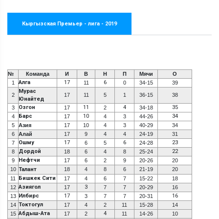
Кыргызская Премьер - лига - 2019
№
Команда
И
В
Н
П
Мячи
О
Алга
17
6
1
11
0
34-15
39
Мурас
2
17
11
5
1
36-15
38
Юнайтед
Озгон
11
4
35
3
17
2
34-18
Барс
10
34
4
17
4
3
44-26
5
Азия
17
10
4
3
40-29
34
6
Алай
17
9
4
4
24-19
31
Ошму
17
6
23
7
6
5
24-28
Дордой
22
8
18
6
4
8
25-24
Нефтчи
9
17
6
2
9
20-26
20
10
Талант
18
4
8
6
21-19
20
Бишкек Сити
11
17
4
6
7
15-22
18
Азиягол
3
12
17
7
7
20-29
16
Илбирс
17
16
13
3
7
7
20-31
Токтогул
14
17
4
2
11
15-28
14
Абдыш-Ата
4
15
17
2
11
14-26
10