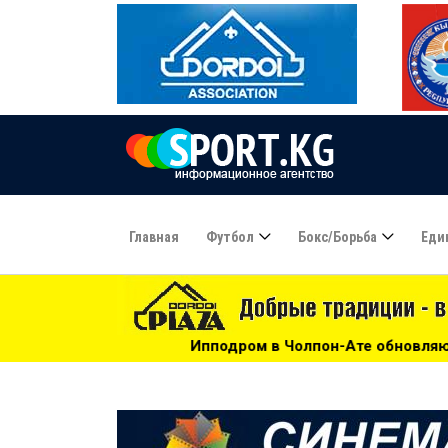
Главная
Футбол
Бокс/борьба
Еди
Ипподром в Чолпон-Ате обновляют к Играм кочевников 