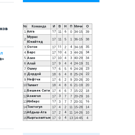
№
Команда
И
В
Н
П
Мячи
О
иков
Алга
17
6
1
11
0
34-15
39
Мурас
2
17
11
5
1
36-15
38
Юнайтед
Озгон
11
4
35
3
17
2
34-18
Барс
10
34
4
17
4
3
44-26
ОЛ
5
Азия
17
10
4
3
40-29
34
а»
6
Алай
17
9
4
4
24-19
31
Ошму
17
6
23
7
6
5
24-28
Дордой
22
8
18
6
4
8
25-24
Нефтчи
9
17
6
2
9
20-26
20
10
Талант
18
4
8
6
21-19
20
Бишкек Сити
11
17
4
6
7
15-22
18
Азиягол
3
12
17
7
7
20-29
16
ь
Илбирс
17
16
13
3
7
7
20-31
Токтогул
14
17
4
2
11
15-28
14
Абдыш-Ата
4
15
17
2
11
14-26
10
Кыргызалтын
4
16
17
0
13
14-45
4