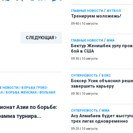
/
ГЛАВНЫЕ НОВОСТИ
ФУТБОЛ
Тренируем моложежь!
09:40
|
10 августа
СЛЕДУЮЩАЯ
/
ГЛАВНЫЕ НОВОСТИ
ММА
Бектур Женишбек уулу про
бой в США
09:35
|
10 августа
/
СУПЕРНОВОСТЬ
БОКС
Боксер Усик объяснил реш
завершить карьеру
Е НОВОСТИ / БОРЬБА ГРЕКО-
Я / БОРЬБА ЖЕНСКАЯ / ВОЛЬНАЯ
09:30
|
10 августа
А
ионат Азии по борьбе:
/
СУПЕРНОВОСТЬ
ММА
рамма турнира...
Асу Алмабаев будет выступ
трех лигах одновременно
09:25
|
10 августа