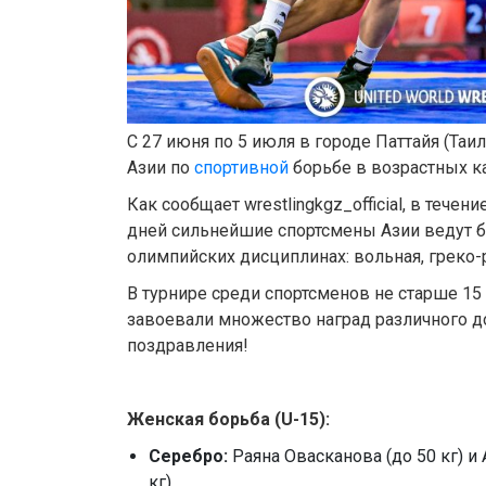
С 27 июня по 5 июля в городе Паттайя (Таи
Азии по
спортивной
борьбе в возрастных ка
Как сообщает wrestlingkgz_official, в тече
дней сильнейшие спортсмены Азии ведут б
олимпийских дисциплинах: вольная, греко-
В турнире среди спортсменов не старше 15
завоевали множество наград различного д
поздравления!
Женская борьба (
U
-
15
):
Серебро:
Раяна Овасканова (до 50 кг) 
кг).