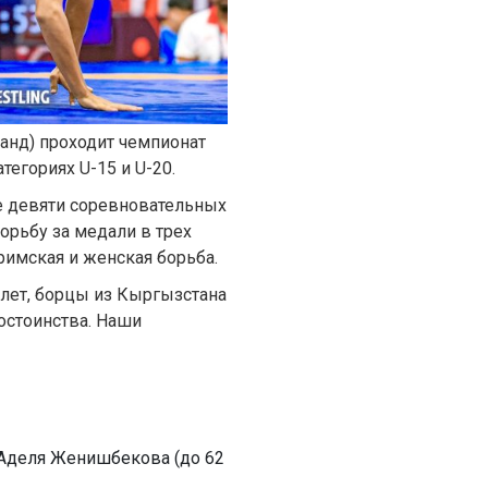
ланд) проходит чемпионат
тегориях U-15 и U-20.
ние девяти соревновательных
орьбу за медали в трех
римская и женская борьба.
 лет, борцы из Кыргызстана
остоинства. Наши
и Аделя Женишбекова (до 62