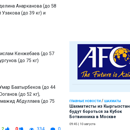
делина Анарканова (до 58
 Узакова (до 39 кг) и
рислам Кенжебаев (до 57
ургунов (до 75 кг)
 Умар Баатырбеков (до 44
Ооганов (до 52 кг),
/
лмажид Абдуллаев (до 75
ГЛАВНЫЕ НОВОСТИ
ШАХМАТЫ
Шахматисты из Кыргызстан
будут бороться за Кубок
Ботвинника в Москве
09:45
|
10 августа
2
0
334
0