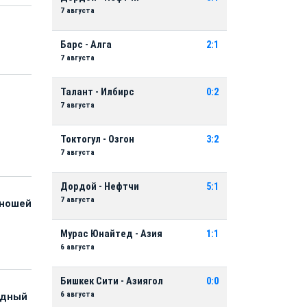
7 августа
Барс - Алга
2:1
7 августа
Талант - Илбирс
0:2
7 августа
и
Токтогул - Озгон
3:2
7 августа
Дордой - Нефтчи
5:1
7 августа
юношей
Мурас Юнайтед - Азия
1:1
6 августа
Бишкек Сити - Азиягол
0:0
6 августа
адный