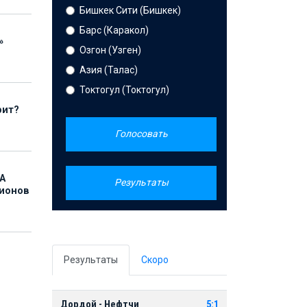
Бишкек Сити (Бишкек)
Барс (Каракол)
»
Озгон (Узген)
Азия (Талас)
Токтогул (Токтогул)
рит?
Голосовать
А
Результаты
лионов
Результаты
Скоро
Дордой - Нефтчи
5:1