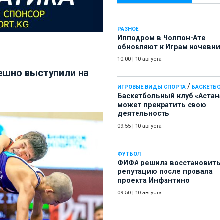
РАЗНОЕ
Ипподром в Чолпон-Ате
обновляют к Играм кочевн
10:00
|
10 августа
ешно выступили на
/
ИГРОВЫЕ ВИДЫ СПОРТА
БАСКЕТБ
Баскетбольный клуб «Астан
может прекратить свою
деятельность
09:55
|
10 августа
ФУТБОЛ
ФИФА решила восстановит
репутацию после провала
проекта Инфантино
09:50
|
10 августа