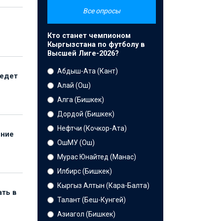
Все опросы
Кто станет чемпионом
Кыргызстана по футболу в
Высшей Лиге-2026?
Абдыш-Ата (Кант)
ведет
Алай (Ош)
Алга (Бишкек)
Дордой (Бишкек)
Нефтчи (Кочкор-Ата)
ение
ОшМУ (Ош)
Мурас Юнайтед (Манас)
Илбирс (Бишкек)
Кыргыз Алтын (Кара-Балта)
ать в
Талант (Беш-Кунгей)
Азиагол (Бишкек)