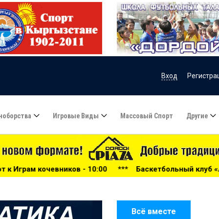
Вход
Регистра
ноборства
Игровые Виды
Массовый Спорт
Другие
- 10:00
***
Баскетбольный клуб «Астана» может прекра
Всё вместе