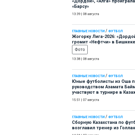
«Дордой», «Алга» проиграла
«Барсу»
13:39
|
08 августа
/
ГЛАВНЫЕ НОВОСТИ
ФУТБОЛ
Жогорку Лига-2026: «Дордо
громит «Нефтчи» в Бишкеке
Фото
13:38
|
08 августа
/
ГЛАВНЫЕ НОВОСТИ
ФУТБОЛ
Юные футболисты из Оша 
руководством Азамата Бай
участвуют в турнире в Каза
15:51
|
07 августа
/
ГЛАВНЫЕ НОВОСТИ
ФУТБОЛ
Сборную Казахстана по фут
возглавил тренер из Голла