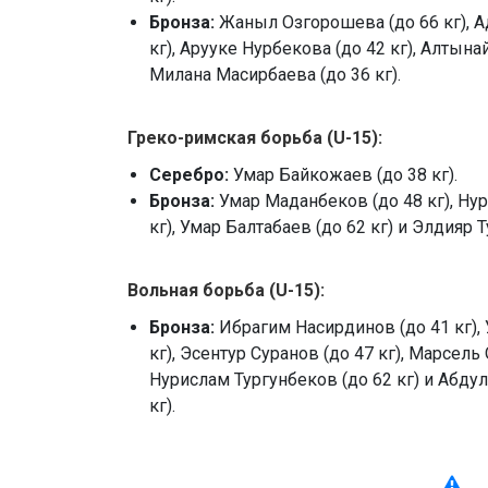
Бронза:
Жаныл Озгорошева (до 66 кг), А
кг), Арууке Нурбекова (до 42 кг), Алтынай
Милана Масирбаева (до 36 кг).
Греко-римская борьба (
U
-
15
):
Серебро:
Умар Байкожаев (до 38 кг).
Бронза:
Умар Маданбеков (до 48 кг), Ну
кг), Умар Балтабаев (до 62 кг) и Элдияр Т
Вольная борьба (
U
-
15
):
Бронза:
Ибрагим Насирдинов (до 41 кг),
кг), Эсентур Суранов (до 47 кг), Марсель 
Нурислам Тургунбеков (до 62 кг) и Абду
кг).