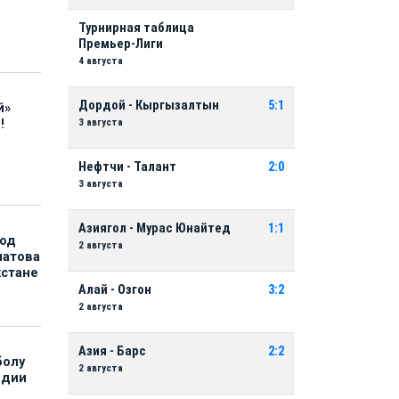
Турнирная таблица
Премьер-Лиги
4 августа
Дордой - Кыргызалтын
5:1
й»
3 августа
!
Нефтчи - Талант
2:0
3 августа
Азиягол - Мурас Юнайтед
1:1
под
2 августа
матова
хстане
Алай - Озгон
3:2
2 августа
Азия - Барс
2:2
болу
2 августа
ндии