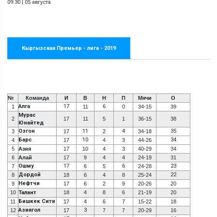
09:30
|
05 августа
Кыргызская Премьер - лига - 2019
№
Команда
И
В
Н
П
Мячи
О
Алга
17
6
1
11
0
34-15
39
Мурас
2
17
11
5
1
36-15
38
Юнайтед
Озгон
11
4
35
3
17
2
34-18
Барс
10
34
4
17
4
3
44-26
5
Азия
17
10
4
3
40-29
34
6
Алай
17
9
4
4
24-19
31
Ошму
17
6
23
7
6
5
24-28
Дордой
22
8
18
6
4
8
25-24
Нефтчи
9
17
6
2
9
20-26
20
10
Талант
18
4
8
6
21-19
20
Бишкек Сити
11
17
4
6
7
15-22
18
Азиягол
3
12
17
7
7
20-29
16