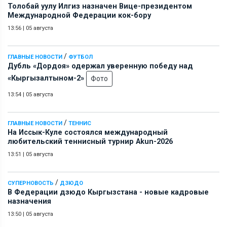
Толобай уулу Илгиз назначен Вице-президентом
Международной Федерации кок-бору
13:56
|
05 августа
/
ГЛАВНЫЕ НОВОСТИ
ФУТБОЛ
Дубль «Дордоя» одержал уверенную победу над
«Кыргызалтыном-2»
Фото
13:54
|
05 августа
/
ГЛАВНЫЕ НОВОСТИ
ТЕННИС
На Иссык-Куле состоялся международный
любительский теннисный турнир Akun-2026
13:51
|
05 августа
/
СУПЕРНОВОСТЬ
ДЗЮДО
В Федерации дзюдо Кыргызстана - новые кадровые
назначения
13:50
|
05 августа