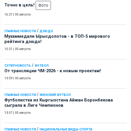
Точно в цель!
Фото
16:27
|
05 августа
/
ГЛАВНЫЕ НОВОСТИ
ДЗЮДО
Мухаммедали Ырысдолотов - в ТОП-5 мирового
рейтинга дзюдо!
15:21
|
05 августа
/
СУПЕРНОВОСТЬ
ФУТБОЛ
От трансляции ЧМ-2026 - к новым проектам!
13:59
|
05 августа
/
ГЛАВНЫЕ НОВОСТИ
ЖЕНСКИЙ ФУТБОЛ
Футболистка из Кыргызстана Айжан Боронбекова
сыграла в Лиге Чемпионов
13:57
|
05 августа
/
ГЛАВНЫЕ НОВОСТИ
НАЦИОНАЛЬНЫЕ ВИДЫ СПОРТА