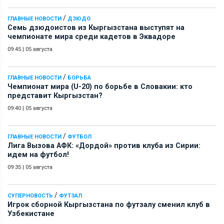
/
ГЛАВНЫЕ НОВОСТИ
ДЗЮДО
Семь дзюдоистов из Кыргызстана выступят на
чемпионате мира среди кадетов в Эквадоре
09:45
|
05 августа
/
ГЛАВНЫЕ НОВОСТИ
БОРЬБА
Чемпионат мира (U-20) по борьбе в Словакии: кто
представит Кыргызстан?
09:40
|
05 августа
/
ГЛАВНЫЕ НОВОСТИ
ФУТБОЛ
Лига Вызова АФК: «Дордой» против клуба из Сирии:
идем на футбол!
09:35
|
05 августа
/
СУПЕРНОВОСТЬ
ФУТЗАЛ
Игрок сборной Кыргызстана по футзалу сменил клуб в
Узбекистане