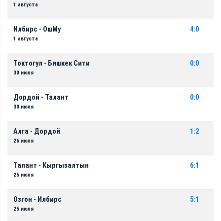
1 августа
Илбирс - ОшМу
4:0
1 августа
Токтогул - Бишкек Сити
0:0
30 июля
Дордой - Талант
0:0
30 июля
Алга - Дордой
1:2
26 июля
Талант - Кыргызалтын
6:1
25 июля
Озгон - Илбирс
5:1
25 июля