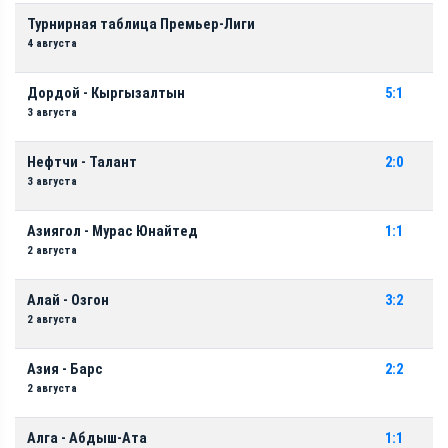
Турнирная таблица Премьер-Лиги
4 августа
Дордой - Кыргызалтын
5:1
3 августа
Нефтчи - Талант
2:0
3 августа
Азиягол - Мурас Юнайтед
1:1
2 августа
Алай - Озгон
3:2
2 августа
Азия - Барс
2:2
2 августа
Алга - Абдыш-Ата
1:1