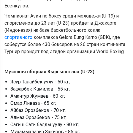
Есенкулов.
Чемпионат Азии по боксу среди молодежи (U-19) и
спортсменов до 23 лет (U-23) пройдет в Джакарте
(Индонезия) на базе баскетбольного холла
спортивного
комплекса Gelora Bung Karno (GBK), где
соберутся более 430 боксеров из 26 стран континента.
Турнир пройдет под эгидой организации World Boxing.
Мужская сборная Кыргызстана (
U-23)
:
Ясур Талайбек уулу - 50 кг;
Зафарбек Камилов - 55 кг;
Амантур Жумаев - 60 кг;
Омар Ливаза - 65 кг;
Айбаз Орозбеков - 70 кг;
Алмаз Орозбеков - 75 кг;
Сагын Сатыбалды уулу - 80 кг;
Мухаммадазиз Закиров - 85 кг;