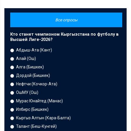
Все опросы
Кто станет чемпионом Кыргызстана по футболу в
Высшей Лиге-2026?
Абдыш-Ата (Кант)
Алай (Ош)
Алга (Бишкек)
Дордой (Бишкек)
Нефтчи (Кочкор-Ата)
ОшМУ (Ош)
Мурас Юнайтед (Манас)
Илбирс (Бишкек)
Кыргыз Алтын (Кара-Балта)
Талант (Беш-Кунгей)