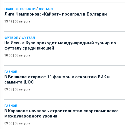
/
ГЛАВНЫЕ НОВОСТИ
ФУТБОЛ
Лига Чемпионов: «Кайрат» проиграл в Болгарии
13:49
|
05 августа
/
ФУТБОЛ
ФУТЗАЛ
На Иссык-Куле проходит международный турнир по
футзалу среди юношей
10:00
|
05 августа
РАЗНОЕ
В Бишкеке откроют 11 фан-зон к открытию ВИК и
саммита ШОС
09:55
|
05 августа
РАЗНОЕ
В Караколе началось строительство спорткомплекса
международного уровня
09:50
|
05 августа