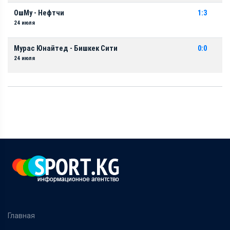
ОшМу - Нефтчи
1:3
24 июля
Мурас Юнайтед - Бишкек Сити
0:0
24 июля
Главная