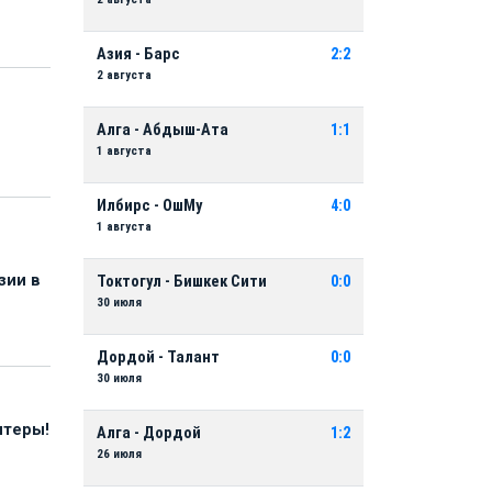
Азия - Барс
2:2
2 августа
Алга - Абдыш-Ата
1:1
1 августа
Илбирс - ОшМу
4:0
1 августа
зии в
Токтогул - Бишкек Сити
0:0
30 июля
Дордой - Талант
0:0
30 июля
нтеры!
Алга - Дордой
1:2
26 июля