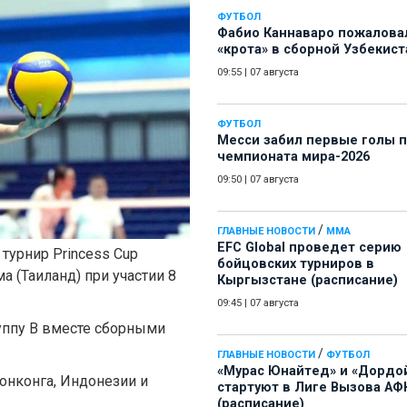
ФУТБОЛ
Фабио Каннаваро пожалова
«крота» в сборной Узбекист
09:55
|
07 августа
ФУТБОЛ
Месси забил первые голы 
чемпионата мира-2026
09:50
|
07 августа
/
ГЛАВНЫЕ НОВОСТИ
ММА
EFC Global проведет серию
 турнир Princess Cup
бойцовских турниров в
а (Таиланд) при участии 8
Кыргызстане (расписание)
09:45
|
07 августа
уппу В вместе сборными
/
ГЛАВНЫЕ НОВОСТИ
ФУТБОЛ
«Мурас Юнайтед» и «Дордо
Гонконга, Индонезии и
стартуют в Лиге Вызова АФ
(расписание)