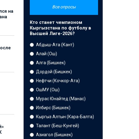
Все опросы
лся на
ана
Кто станет чемпионом
Кыргызстана по футболу в
Высшей Лиге-2026?
Абдыш-Ата (Кант)
после
Алай (Ош)
Алга (Бишкек)
Дордой (Бишкек)
Нефтчи (Кочкор-Ата)
ОшМУ (Ош)
Мурас Юнайтед (Манас)
Илбирс (Бишкек)
Кыргыз Алтын (Кара-Балта)
Талант (Беш-Кунгей)
й»
К
Азиагол (Бишкек)