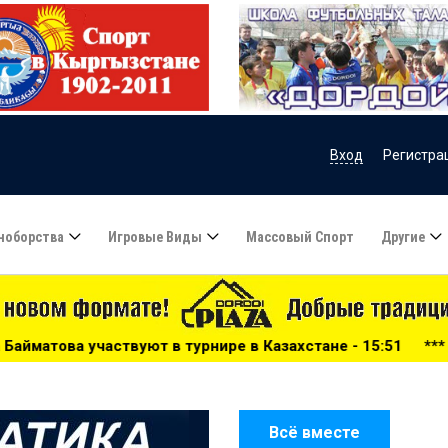
Вход
Регистра
ноборства
Игровые Виды
Массовый Спорт
Другие
в Казахстане - 15:51
***
Сборную Казахстана по футбол
Всё вместе