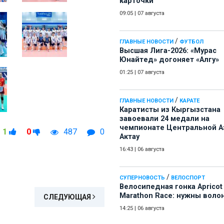
карточки
09:05
|
07 августа
/
ГЛАВНЫЕ НОВОСТИ
ФУТБОЛ
Высшая Лига-2026: «Мурас
Юнайтед» догоняет «Алгу»
01:25
|
07 августа
/
ГЛАВНЫЕ НОВОСТИ
КАРАТЕ
Каратисты из Кыргызстана
завоевали 24 медали на
чемпионате Центральной А
1
0
487
0
Актау
16:43
|
06 августа
/
СУПЕРНОВОСТЬ
ВЕЛОСПОРТ
Велосипедная гонка Apricot
Marathon Race: нужны воло
СЛЕДУЮЩАЯ
14:25
|
06 августа