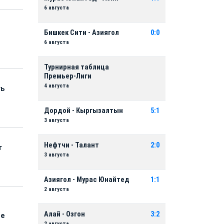
6 августа
Бишкек Сити - Азиягол
0:0
6 августа
Турнирная таблица
Премьер-Лиги
4 августа
ть
Дордой - Кыргызалтын
5:1
3 августа
Нефтчи - Талант
2:0
т
3 августа
Азиягол - Мурас Юнайтед
1:1
2 августа
Алай - Озгон
3:2
ые
2 августа