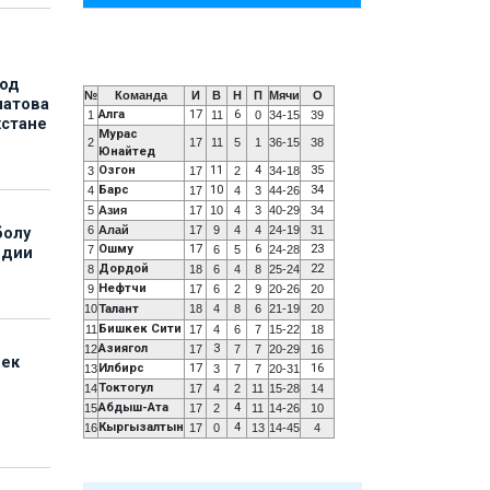
под
№
Команда
И
В
Н
П
Мячи
О
матова
Алга
17
6
1
11
0
34-15
39
хстане
Мурас
2
17
11
5
1
36-15
38
Юнайтед
Озгон
11
4
35
3
17
2
34-18
Барс
10
34
4
17
4
3
44-26
5
Азия
17
10
4
3
40-29
34
6
Алай
17
9
4
4
24-19
31
болу
Ошму
17
6
23
7
6
5
24-28
ндии
Дордой
22
8
18
6
4
8
25-24
Нефтчи
9
17
6
2
9
20-26
20
10
Талант
18
4
8
6
21-19
20
Бишкек Сити
11
17
4
6
7
15-22
18
Азиягол
3
12
17
7
7
20-29
16
бек
Илбирс
17
16
13
3
7
7
20-31
Токтогул
14
17
4
2
11
15-28
14
Абдыш-Ата
4
15
17
2
11
14-26
10
Кыргызалтын
4
16
17
0
13
14-45
4