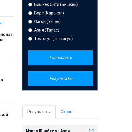
Бишкек Сити (Бишкек)
Барс (Каракол)
Озгон (Узген)
ЫЕ
Азия (Талас)
пионат
Токтогул (Токтогул)
на
Голосовать
Результаты
 в
Результаты
Скоро
рвой
Мурас Юнайтед - Азия
1:1