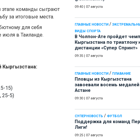
09:40
|
07 августа
ом этапе команды сыграют
ьбу за итоговые места.
/
ГЛАВНЫЕ НОВОСТИ
ЭКСТРЕМАЛЬН
ебютному для себя
ВИДЫ СПОРТА
е июля в Таиланде.
В Чолпон-Ате пройдет чем
Кыргызстана по триатлону 
дистанции «Супер Спринт»
09:35
|
07 августа
й Кыргызстана:
/
ГЛАВНЫЕ НОВОСТИ
ПЛАВАНИЕ
Пловцы из Кыргызстана
завоевали восемь медалей
25-15)
Астане
 25-5)
09:30
|
07 августа
/
СУПЕРНОВОСТЬ
ФУТБОЛ
Поддержка для команд Пе
Лиги!
09:25
|
07 августа