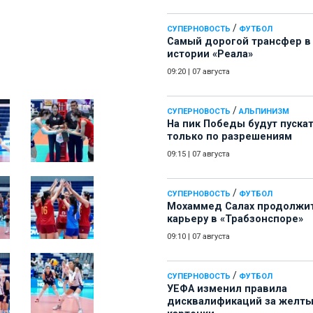
/
СУПЕРНОВОСТЬ
ФУТБОЛ
Самый дорогой трансфер в
истории «Реала»
09:20
|
07 августа
/
СУПЕРНОВОСТЬ
АЛЬПИНИЗМ
На пик Победы будут пуска
только по разрешениям
09:15
|
07 августа
/
СУПЕРНОВОСТЬ
ФУТБОЛ
Мохаммед Салах продолжи
карьеру в «Трабзонспоре»
09:10
|
07 августа
/
СУПЕРНОВОСТЬ
ФУТБОЛ
УЕФА изменил правила
дисквалификаций за желт