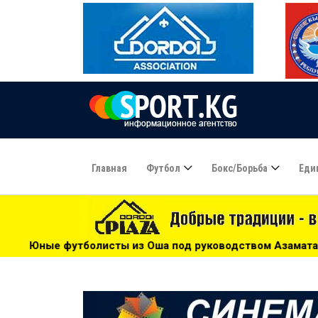
Главная
Футбол
Бокс/борьба
Еди
од руководством Азамата Байматова участвуют в турнире 