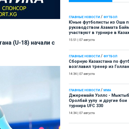
/
ГЛАВНЫЕ НОВОСТИ
ФУТБОЛ
Юные футболисты из Оша 
руководством Азамата Бай
участвуют в турнире в Каза
15:51
|
07 августа
на (U-18) начали с
/
ГЛАВНЫЕ НОВОСТИ
ФУТБОЛ
Сборную Казахстана по фут
возглавил тренер из Голла
14:34
|
07 августа
/
ГЛАВНЫЕ НОВОСТИ
ММА
Джеремайя Уэллс - Мыкты
Оролбай уулу и другие бои
турнира UFC 330
14:34
|
07 августа