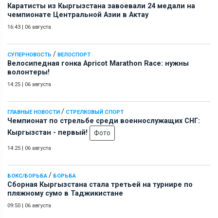
Каратисты из Кыргызстана завоевали 24 медали на
чемпионате Центральной Азии в Актау
16:43
|
06 августа
/
СУПЕРНОВОСТЬ
ВЕЛОСПОРТ
Велосипедная гонка Apricot Marathon Race: нужны
волонтеры!
14:25
|
06 августа
/
ГЛАВНЫЕ НОВОСТИ
СТРЕЛКОВЫЙ СПОРТ
Чемпионат по стрельбе среди военнослужащих СНГ:
Кыргызстан - первый!
Фото
14:25
|
06 августа
/
БОКС/БОРЬБА
БОРЬБА
Сборная Кыргызстана стала третьей на турнире по
пляжному сумо в Таджикистане
09:50
|
06 августа