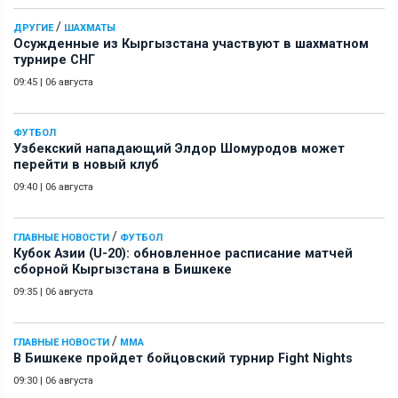
/
ДРУГИЕ
ШАХМАТЫ
Осужденные из Кыргызстана участвуют в шахматном
турнире СНГ
09:45
|
06 августа
ФУТБОЛ
Узбекский нападающий Элдор Шомуродов может
перейти в новый клуб
09:40
|
06 августа
/
ГЛАВНЫЕ НОВОСТИ
ФУТБОЛ
Кубок Азии (U-20): обновленное расписание матчей
сборной Кыргызстана в Бишкеке
09:35
|
06 августа
/
ГЛАВНЫЕ НОВОСТИ
ММА
В Бишкеке пройдет бойцовский турнир Fight Nights
09:30
|
06 августа