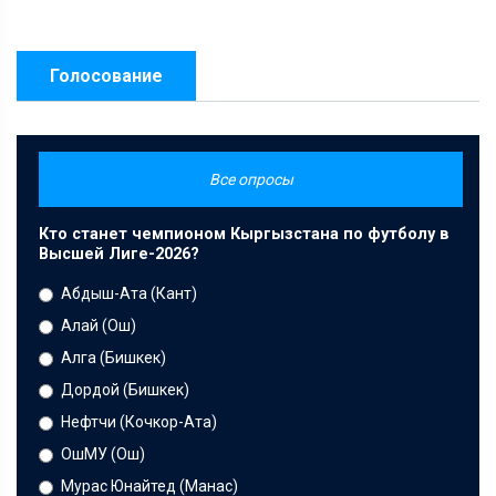
Голосование
Все опросы
Кто станет чемпионом Кыргызстана по футболу в
Высшей Лиге-2026?
Абдыш-Ата (Кант)
Алай (Ош)
Алга (Бишкек)
Дордой (Бишкек)
Нефтчи (Кочкор-Ата)
ОшМУ (Ош)
Мурас Юнайтед (Манас)