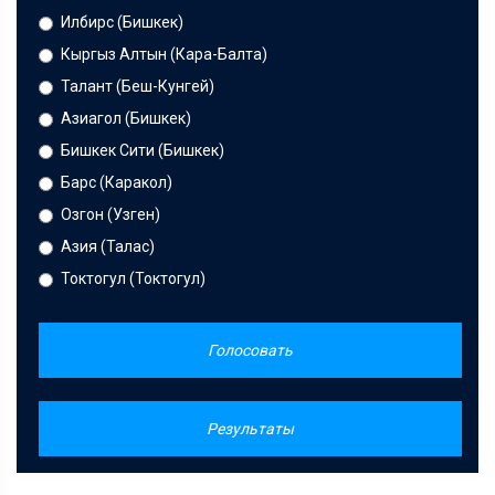
Илбирс (Бишкек)
Кыргыз Алтын (Кара-Балта)
Талант (Беш-Кунгей)
Азиагол (Бишкек)
Бишкек Сити (Бишкек)
Барс (Каракол)
Озгон (Узген)
Азия (Талас)
Токтогул (Токтогул)
Голосовать
Результаты