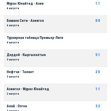
Мурас Юнайтед - Азия
1:1
6 августа
Бишкек Сити - Азиягол
0:0
6 августа
Турнирная таблица Премьер-Лиги
4 августа
Дордой - Кыргызалтын
5:1
3 августа
Нефтчи - Талант
2:0
3 августа
Азиягол - Мурас Юнайтед
1:1
2 августа
Алай - Озгон
3:2
2 августа