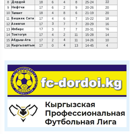
Дордой
22
8
18
6
4
8
25-24
Нефтчи
9
17
6
2
9
20-26
20
10
Талант
18
4
8
6
21-19
20
Бишкек Сити
11
17
4
6
7
15-22
18
Азиягол
3
12
17
7
7
20-29
16
Илбирс
17
16
13
3
7
7
20-31
Токтогул
14
17
4
2
11
15-28
14
Абдыш-Ата
4
15
17
2
11
14-26
10
Кыргызалтын
4
16
17
0
13
14-45
4