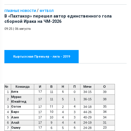
/
ГЛАВНЫЕ НОВОСТИ
ФУТБОЛ
В «Пахтакор» перешел автор единственного гола
сборной Ирака на ЧМ-2026
09:25
|
06 августа
Кыргызская Премьер - лига - 2019
№
Команда
И
В
Н
П
Мячи
О
Алга
17
6
1
11
0
34-15
39
Мурас
2
17
11
5
1
36-15
38
Юнайтед
Озгон
11
4
35
3
17
2
34-18
Барс
10
34
4
17
4
3
44-26
5
Азия
17
10
4
3
40-29
34
6
Алай
17
9
4
4
24-19
31
Ошму
17
6
23
7
6
5
24-28