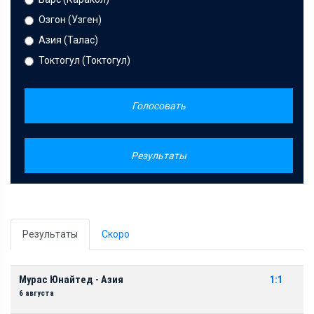
Озгон (Узген)
Азия (Талас)
Токтогул (Токтогул)
Голосовать
Результаты
Результаты
Скоро
Мурас Юнайтед - Азия
1:1
6 августа