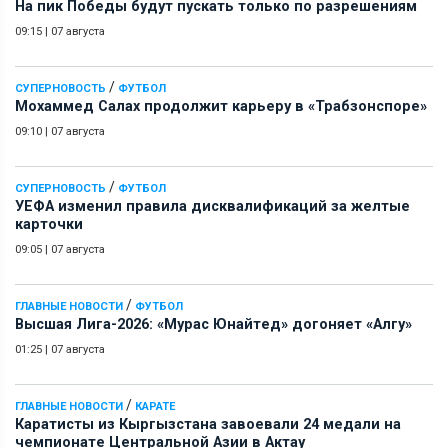
На пик Победы будут пускать только по разрешениям
09:15
|
07 августа
/
СУПЕРНОВОСТЬ
ФУТБОЛ
Мохаммед Салах продолжит карьеру в «Трабзонспоре»
09:10
|
07 августа
/
СУПЕРНОВОСТЬ
ФУТБОЛ
УЕФА изменил правила дисквалификаций за желтые
карточки
09:05
|
07 августа
/
ГЛАВНЫЕ НОВОСТИ
ФУТБОЛ
Высшая Лига-2026: «Мурас Юнайтед» догоняет «Алгу»
01:25
|
07 августа
/
ГЛАВНЫЕ НОВОСТИ
КАРАТЕ
Каратисты из Кыргызстана завоевали 24 медали на
чемпионате Центральной Азии в Актау