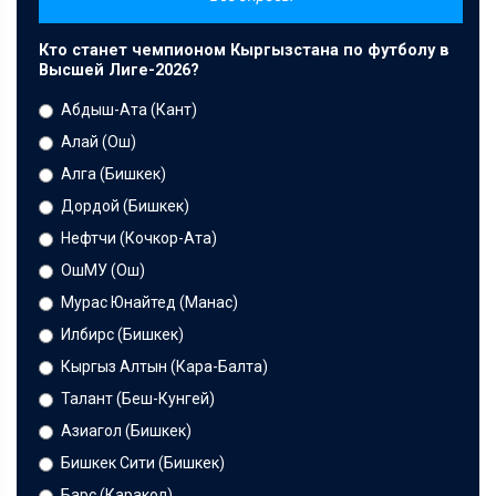
Кто станет чемпионом Кыргызстана по футболу в
Высшей Лиге-2026?
Абдыш-Ата (Кант)
Алай (Ош)
Алга (Бишкек)
Дордой (Бишкек)
Нефтчи (Кочкор-Ата)
ОшМУ (Ош)
Мурас Юнайтед (Манас)
Илбирс (Бишкек)
Кыргыз Алтын (Кара-Балта)
Талант (Беш-Кунгей)
Азиагол (Бишкек)
Бишкек Сити (Бишкек)
Барс (Каракол)