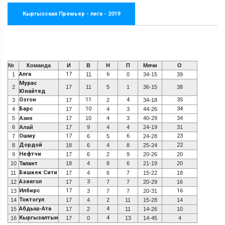
Кыргызская Премьер - лига - 2019
№
Команда
И
В
Н
П
Мячи
О
Алга
17
6
1
11
0
34-15
39
Мурас
2
17
11
5
1
36-15
38
Юнайтед
Озгон
11
4
35
3
17
2
34-18
Барс
10
34
4
17
4
3
44-26
5
Азия
17
10
4
3
40-29
34
6
Алай
17
9
4
4
24-19
31
Ошму
17
6
23
7
6
5
24-28
Дордой
22
8
18
6
4
8
25-24
Нефтчи
9
17
6
2
9
20-26
20
10
Талант
18
4
8
6
21-19
20
Бишкек Сити
11
17
4
6
7
15-22
18
Азиягол
3
12
17
7
7
20-29
16
Илбирс
17
16
13
3
7
7
20-31
Токтогул
14
17
4
2
11
15-28
14
Абдыш-Ата
4
15
17
2
11
14-26
10
Кыргызалтын
4
16
17
0
13
14-45
4