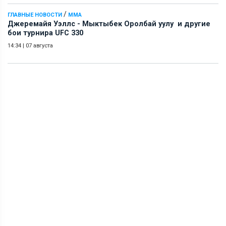
/
ГЛАВНЫЕ НОВОСТИ
ММА
Джеремайя Уэллс - Мыктыбек Оролбай уулу и другие
бои турнира UFC 330
14:34
|
07 августа