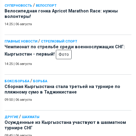
/
СУПЕРНОВОСТЬ
ВЕЛОСПОРТ
Велосипедная гонка Apricot Marathon Race: нужны
волонтеры!
14:25
|
06 августа
/
ГЛАВНЫЕ НОВОСТИ
СТРЕЛКОВЫЙ СПОРТ
Чемпионат по стрельбе среди военнослужащих СНГ:
Кыргызстан - первый!
Фото
14:25
|
06 августа
/
БОКС/БОРЬБА
БОРЬБА
Сборная Кыргызстана стала третьей на турнире по
пляжному сумо в Таджикистане
09:50
|
06 августа
/
ДРУГИЕ
ШАХМАТЫ
Осужденные из Кыргызстана участвуют в шахматном
турнире СНГ
09:45
|
06 августа