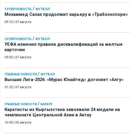
/
СУПЕРНОВОСТЬ
ФУТБОЛ
Мохаммед Салах продолжит карьеру в «Трабзонспоре»
09:10
|
07 августа
/
СУПЕРНОВОСТЬ
ФУТБОЛ
УЕФА изменил правила дисквалификаций за желтые
карточки
09:05
|
07 августа
/
ГЛАВНЫЕ НОВОСТИ
ФУТБОЛ
Высшая Лига-2026: «Мурас Юнайтед» догоняет «Алгу»
01:25
|
07 августа
/
ГЛАВНЫЕ НОВОСТИ
КАРАТЕ
Каратисты из Кыргызстана завоевали 24 медали на
чемпионате Центральной Азии в Актау
16:43
|
06 августа