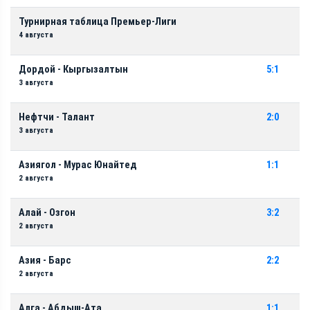
Турнирная таблица Премьер-Лиги
4 августа
Дордой - Кыргызалтын
5:1
3 августа
Нефтчи - Талант
2:0
3 августа
Азиягол - Мурас Юнайтед
1:1
2 августа
Алай - Озгон
3:2
2 августа
Азия - Барс
2:2
2 августа
Алга - Абдыш-Ата
1:1