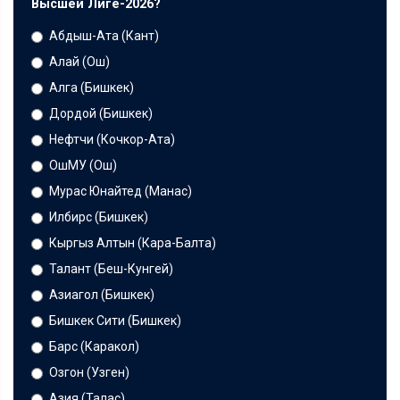
Высшей Лиге-2026?
Абдыш-Ата (Кант)
Алай (Ош)
Алга (Бишкек)
Дордой (Бишкек)
Нефтчи (Кочкор-Ата)
ОшМУ (Ош)
Мурас Юнайтед (Манас)
Илбирс (Бишкек)
Кыргыз Алтын (Кара-Балта)
Талант (Беш-Кунгей)
Азиагол (Бишкек)
Бишкек Сити (Бишкек)
Барс (Каракол)
Озгон (Узген)
Азия (Талас)