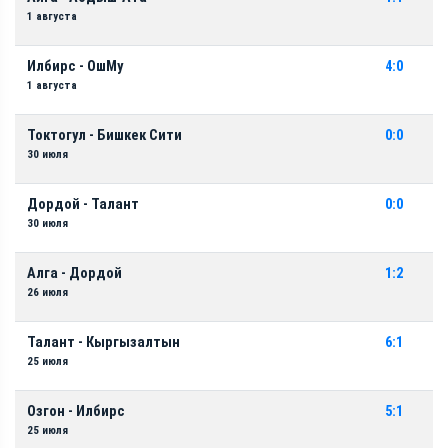
1 августа
Илбирс - ОшМу
4:0
1 августа
Токтогул - Бишкек Сити
0:0
30 июля
Дордой - Талант
0:0
30 июля
Алга - Дордой
1:2
26 июля
Талант - Кыргызалтын
6:1
25 июля
Озгон - Илбирс
5:1
25 июля