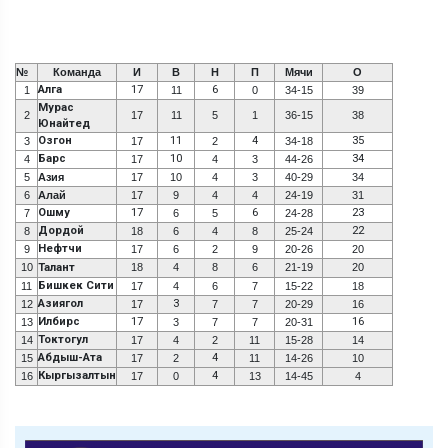
№
Команда
И
В
Н
П
Мячи
О
Алга
17
6
1
11
0
34-15
39
Мурас
2
17
11
5
1
36-15
38
Юнайтед
Озгон
11
4
35
3
17
2
34-18
Барс
10
34
4
17
4
3
44-26
5
Азия
17
10
4
3
40-29
34
6
Алай
17
9
4
4
24-19
31
Ошму
17
6
23
7
6
5
24-28
Дордой
22
8
18
6
4
8
25-24
Нефтчи
9
17
6
2
9
20-26
20
10
Талант
18
4
8
6
21-19
20
Бишкек Сити
11
17
4
6
7
15-22
18
Азиягол
3
12
17
7
7
20-29
16
Илбирс
17
16
13
3
7
7
20-31
Токтогул
14
17
4
2
11
15-28
14
Абдыш-Ата
4
15
17
2
11
14-26
10
Кыргызалтын
4
16
17
0
13
14-45
4