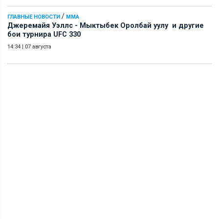
/
ГЛАВНЫЕ НОВОСТИ
ММА
Джеремайя Уэллс - Мыктыбек Оролбай уулу и другие
бои турнира UFC 330
14:34
|
07 августа