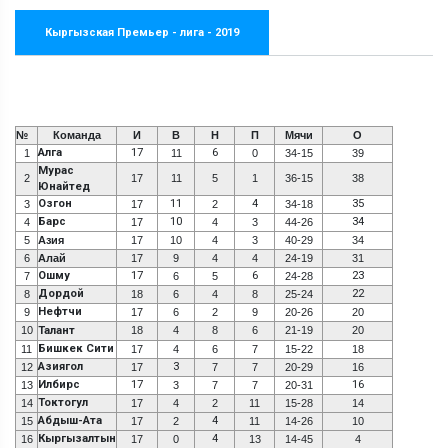
Кыргызская Премьер - лига - 2019
№
Команда
И
В
Н
П
Мячи
О
Алга
17
6
1
11
0
34-15
39
Мурас
2
17
11
5
1
36-15
38
Юнайтед
Озгон
11
4
35
3
17
2
34-18
Барс
10
34
4
17
4
3
44-26
5
Азия
17
10
4
3
40-29
34
6
Алай
17
9
4
4
24-19
31
Ошму
17
6
23
7
6
5
24-28
Дордой
22
8
18
6
4
8
25-24
Нефтчи
9
17
6
2
9
20-26
20
10
Талант
18
4
8
6
21-19
20
Бишкек Сити
11
17
4
6
7
15-22
18
Азиягол
3
12
17
7
7
20-29
16
Илбирс
17
16
13
3
7
7
20-31
Токтогул
14
17
4
2
11
15-28
14
Абдыш-Ата
4
15
17
2
11
14-26
10
Кыргызалтын
4
16
17
0
13
14-45
4