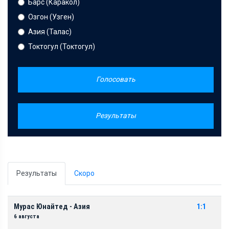
Барс (Каракол)
Озгон (Узген)
Азия (Талас)
Токтогул (Токтогул)
Голосовать
Результаты
Результаты
Скоро
Мурас Юнайтед - Азия
1:1
6 августа