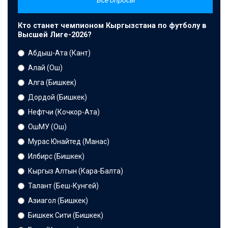
Все опросы
Кто станет чемпионом Кыргызстана по футболу в
Высшей Лиге-2026?
Абдыш-Ата (Кант)
Алай (Ош)
Алга (Бишкек)
Дордой (Бишкек)
Нефтчи (Кочкор-Ата)
ОшМУ (Ош)
Мурас Юнайтед (Манас)
Илбирс (Бишкек)
Кыргыз Алтын (Кара-Балта)
Талант (Беш-Кунгей)
Азиагол (Бишкек)
Бишкек Сити (Бишкек)