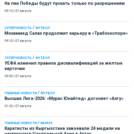
На пик Победы будут пускать только по разрешениям
09:15
|
07 августа
/
СУПЕРНОВОСТЬ
ФУТБОЛ
Мохаммед Салах продолжит карьеру в «Трабзонспоре»
09:10
|
07 августа
/
СУПЕРНОВОСТЬ
ФУТБОЛ
УЕФА изменил правила дисквалификаций за желтые
карточки
09:05
|
07 августа
/
ГЛАВНЫЕ НОВОСТИ
ФУТБОЛ
Высшая Лига-2026: «Мурас Юнайтед» догоняет «Алгу»
01:25
|
07 августа
/
ГЛАВНЫЕ НОВОСТИ
КАРАТЕ
Каратисты из Кыргызстана завоевали 24 медали на
чемпионате Центральной Азии в Актау