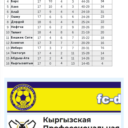
Барс
10
34
4
17
4
3
44-26
5
Азия
17
10
4
3
40-29
34
6
Алай
17
9
4
4
24-19
31
Ошму
17
6
23
7
6
5
24-28
Дордой
22
8
18
6
4
8
25-24
Нефтчи
9
17
6
2
9
20-26
20
10
Талант
18
4
8
6
21-19
20
Бишкек Сити
11
17
4
6
7
15-22
18
Азиягол
3
12
17
7
7
20-29
16
Илбирс
17
16
13
3
7
7
20-31
Токтогул
14
17
4
2
11
15-28
14
Абдыш-Ата
4
15
17
2
11
14-26
10
Кыргызалтын
4
16
17
0
13
14-45
4