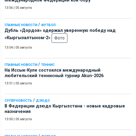
Международной Федерации кок-бору
13:56
|
05 августа
/
ГЛАВНЫЕ НОВОСТИ
ФУТБОЛ
Дубль «Дордоя» одержал уверенную победу над
«Кыргызалтыном-2»
Фото
13:54
|
05 августа
/
ГЛАВНЫЕ НОВОСТИ
ТЕННИС
На Иссык-Куле состоялся международный
любительский теннисный турнир Akun-2026
13:51
|
05 августа
/
СУПЕРНОВОСТЬ
ДЗЮДО
В Федерации дзюдо Кыргызстана - новые кадровые
назначения
13:50
|
05 августа