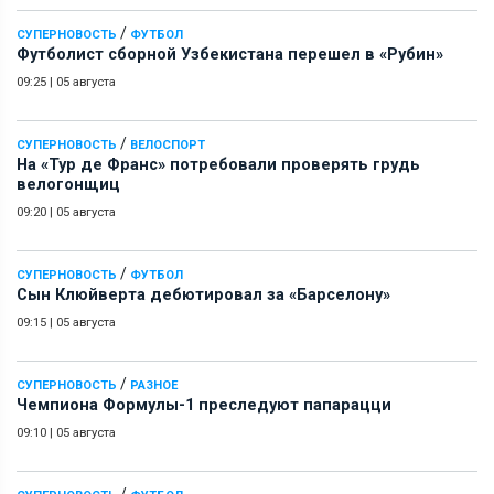
/
СУПЕРНОВОСТЬ
ФУТБОЛ
Футболист сборной Узбекистана перешел в «Рубин»
09:25
|
05 августа
/
СУПЕРНОВОСТЬ
ВЕЛОСПОРТ
На «Тур де Франс» потребовали проверять грудь
велогонщиц
09:20
|
05 августа
/
СУПЕРНОВОСТЬ
ФУТБОЛ
Сын Клюйверта дебютировал за «Барселону»
09:15
|
05 августа
/
СУПЕРНОВОСТЬ
РАЗНОЕ
Чемпиона Формулы-1 преследуют папарацци
09:10
|
05 августа