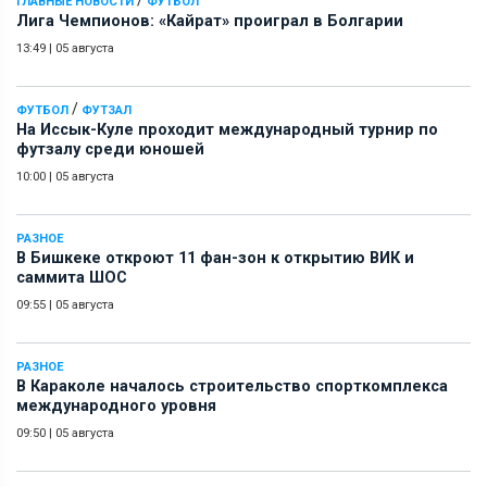
/
ГЛАВНЫЕ НОВОСТИ
ФУТБОЛ
Лига Чемпионов: «Кайрат» проиграл в Болгарии
13:49
|
05 августа
/
ФУТБОЛ
ФУТЗАЛ
На Иссык-Куле проходит международный турнир по
футзалу среди юношей
10:00
|
05 августа
РАЗНОЕ
В Бишкеке откроют 11 фан-зон к открытию ВИК и
саммита ШОС
09:55
|
05 августа
РАЗНОЕ
В Караколе началось строительство спорткомплекса
международного уровня
09:50
|
05 августа