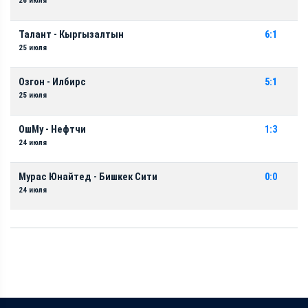
26 июля
Талант - Кыргызалтын
6:1
25 июля
Озгон - Илбирс
5:1
25 июля
ОшМу - Нефтчи
1:3
24 июля
Мурас Юнайтед - Бишкек Сити
0:0
24 июля