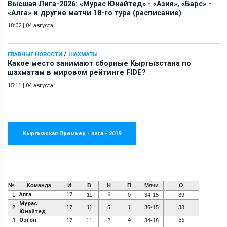
Высшая Лига-2026: «Мурас Юнайтед» - «Азия», «Барс» -
«Алга» и другие матчи 18-го тура (расписание)
18:02
|
04 августа
/
ГЛАВНЫЕ НОВОСТИ
ШАХМАТЫ
Какое место занимают сборные Кыргызстана по
шахматам в мировом рейтинге FIDE?
15:11
|
04 августа
Кыргызская Премьер - лига - 2019
№
Команда
И
В
Н
П
Мячи
О
Алга
17
6
1
11
0
34-15
39
Мурас
2
17
11
5
1
36-15
38
Юнайтед
Озгон
11
4
35
3
17
2
34-18