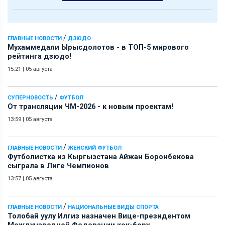
/
ГЛАВНЫЕ НОВОСТИ
ДЗЮДО
Мухаммедали Ырысдолотов - в ТОП-5 мирового
рейтинга дзюдо!
15:21
|
05 августа
/
СУПЕРНОВОСТЬ
ФУТБОЛ
От трансляции ЧМ-2026 - к новым проектам!
13:59
|
05 августа
/
ГЛАВНЫЕ НОВОСТИ
ЖЕНСКИЙ ФУТБОЛ
Футболистка из Кыргызстана Айжан Боронбекова
сыграла в Лиге Чемпионов
13:57
|
05 августа
/
ГЛАВНЫЕ НОВОСТИ
НАЦИОНАЛЬНЫЕ ВИДЫ СПОРТА
Толобай уулу Илгиз назначен Вице-президентом