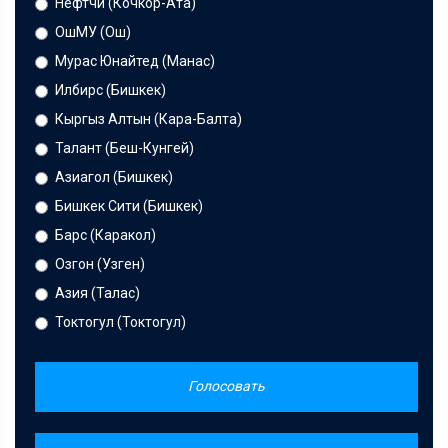
Нефтчи (Кочкор-Ата)
ОшМУ (Ош)
Мурас Юнайтед (Манас)
Илбирс (Бишкек)
Кыргыз Алтын (Кара-Балта)
Талант (Беш-Кунгей)
Азиагол (Бишкек)
Бишкек Сити (Бишкек)
Барс (Каракол)
Озгон (Узген)
Азия (Талас)
Токтогул (Токтогул)
Голосовать