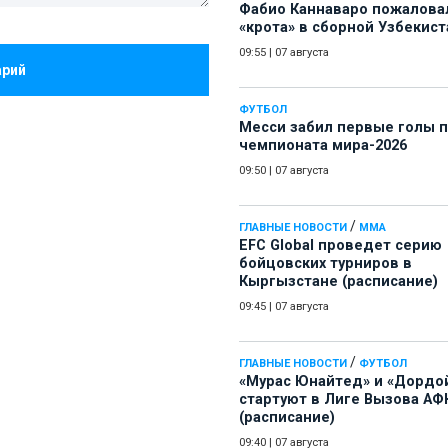
Фабио Каннаваро пожалова
«крота» в сборной Узбекист
09:55
|
07 августа
арий
ФУТБОЛ
Месси забил первые голы 
чемпионата мира-2026
09:50
|
07 августа
/
ГЛАВНЫЕ НОВОСТИ
ММА
EFC Global проведет серию
бойцовских турниров в
Кыргызстане (расписание)
09:45
|
07 августа
/
ГЛАВНЫЕ НОВОСТИ
ФУТБОЛ
«Мурас Юнайтед» и «Дордо
стартуют в Лиге Вызова АФ
(расписание)
09:40
|
07 августа