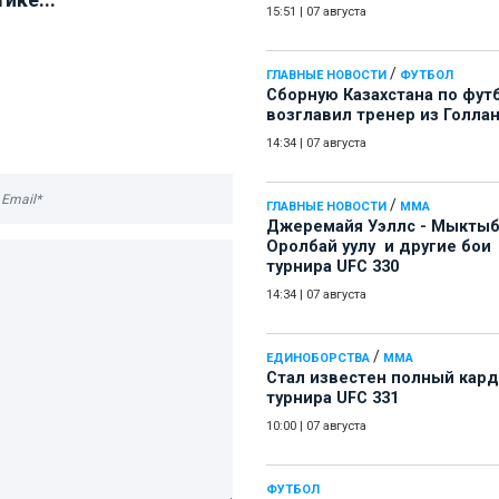
15:51
|
07 августа
/
ГЛАВНЫЕ НОВОСТИ
ФУТБОЛ
Сборную Казахстана по фут
возглавил тренер из Голла
14:34
|
07 августа
/
ГЛАВНЫЕ НОВОСТИ
ММА
Джеремайя Уэллс - Мыкты
Оролбай уулу и другие бои
турнира UFC 330
14:34
|
07 августа
/
ЕДИНОБОРСТВА
ММА
Стал известен полный кард
турнира UFC 331
10:00
|
07 августа
ФУТБОЛ