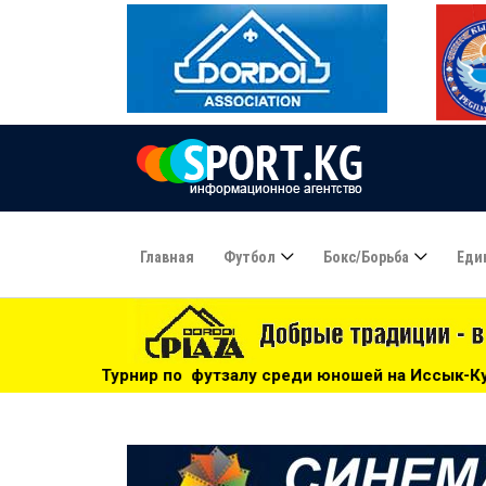
Главная
Футбол
Бокс/борьба
Еди
тзалу среди юношей на Иссык-Куле: «Бишкек» - чемпион! -