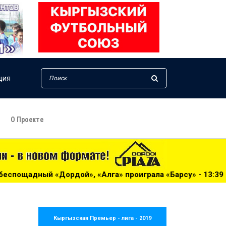
ция
О Проекте
Алга» проиграла «Барсу» - 13:39
***
Жогорку Лига-2026
Кыргызская Премьер - лига - 2019