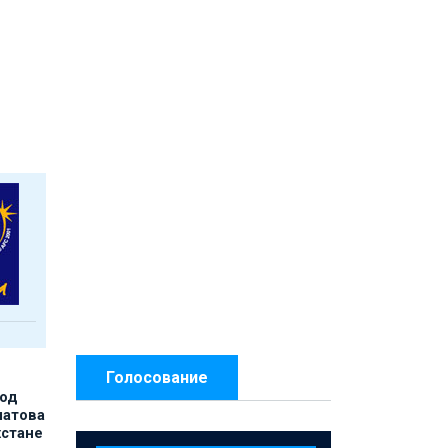
Голосование
под
матова
хстане