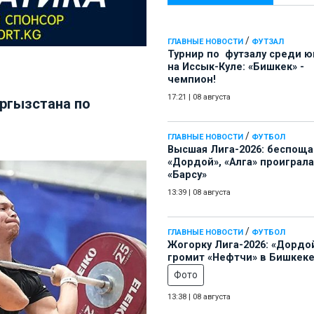
/
ГЛАВНЫЕ НОВОСТИ
ФУТЗАЛ
Турнир по футзалу среди 
на Иссык-Куле: «Бишкек» -
чемпион!
17:21
|
08 августа
ргызстана по
/
ГЛАВНЫЕ НОВОСТИ
ФУТБОЛ
Высшая Лига-2026: беспощ
«Дордой», «Алга» проиграла
«Барсу»
13:39
|
08 августа
/
ГЛАВНЫЕ НОВОСТИ
ФУТБОЛ
Жогорку Лига-2026: «Дордо
громит «Нефтчи» в Бишкеке
Фото
13:38
|
08 августа