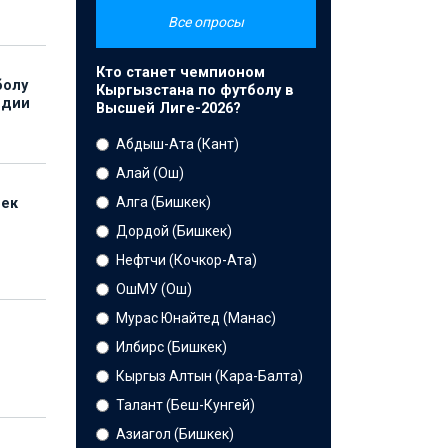
Все опросы
Кто станет чемпионом
болу
Кыргызстана по футболу в
ндии
Высшей Лиге-2026?
Абдыш-Ата (Кант)
Алай (Ош)
Алга (Бишкек)
бек
Дордой (Бишкек)
Нефтчи (Кочкор-Ата)
ОшМУ (Ош)
Мурас Юнайтед (Манас)
Илбирс (Бишкек)
Кыргыз Алтын (Кара-Балта)
Талант (Беш-Кунгей)
Азиагол (Бишкек)