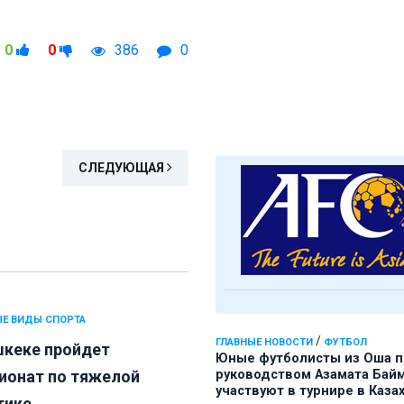
0
0
386
0
СЛЕДУЮЩАЯ
Е ВИДЫ СПОРТА
/
ГЛАВНЫЕ НОВОСТИ
ФУТБОЛ
шкеке пройдет
Юные футболисты из Оша 
ионат по тяжелой
руководством Азамата Бай
участвуют в турнире в Каза
ике...