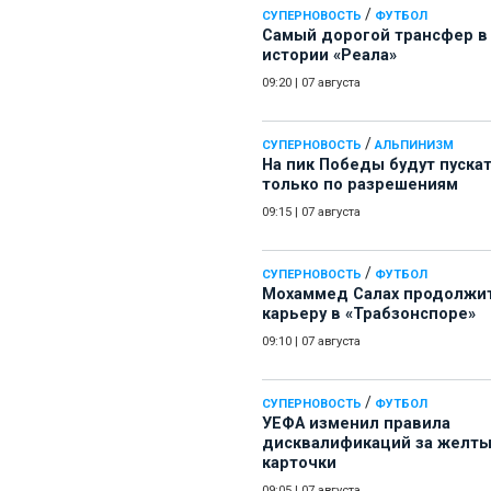
/
СУПЕРНОВОСТЬ
ФУТБОЛ
Самый дорогой трансфер в
истории «Реала»
09:20
|
07 августа
/
СУПЕРНОВОСТЬ
АЛЬПИНИЗМ
На пик Победы будут пуска
только по разрешениям
09:15
|
07 августа
/
СУПЕРНОВОСТЬ
ФУТБОЛ
Мохаммед Салах продолжи
карьеру в «Трабзонспоре»
09:10
|
07 августа
/
СУПЕРНОВОСТЬ
ФУТБОЛ
УЕФА изменил правила
дисквалификаций за желт
карточки
09:05
|
07 августа