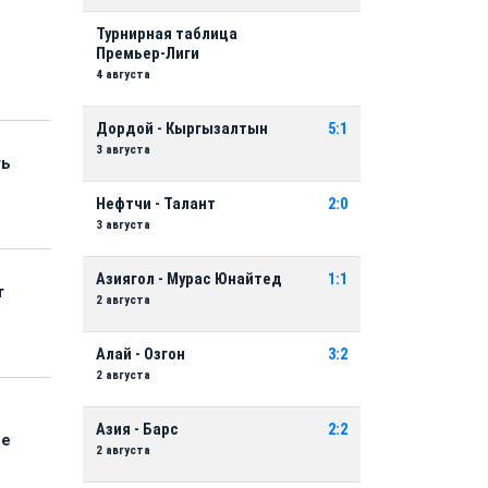
Турнирная таблица
Премьер-Лиги
4 августа
Дордой - Кыргызалтын
5:1
3 августа
ть
Нефтчи - Талант
2:0
3 августа
Азиягол - Мурас Юнайтед
1:1
т
2 августа
Алай - Озгон
3:2
2 августа
Азия - Барс
2:2
ые
2 августа