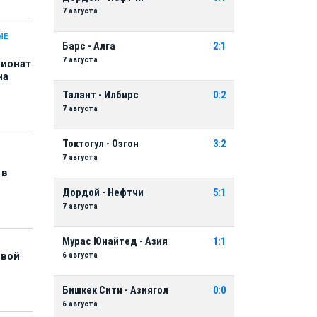
7 августа
ЫЕ
Барс - Алга
2:1
7 августа
пионат
на
Талант - Илбирс
0:2
7 августа
Токтогул - Озгон
3:2
7 августа
 в
Дордой - Нефтчи
5:1
7 августа
Мурас Юнайтед - Азия
1:1
6 августа
рвой
Бишкек Сити - Азиягол
0:0
6 августа