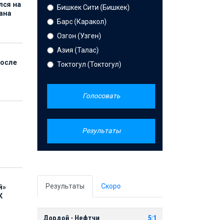
лся на
Бишкек Сити (Бишкек)
ана
Барс (Каракол)
Озгон (Узген)
Азия (Талас)
после
Токтогул (Токтогул)
Голосовать
Результаты
Результаты
Скоро
й»
К
Дордой - Нефтчи
5:1