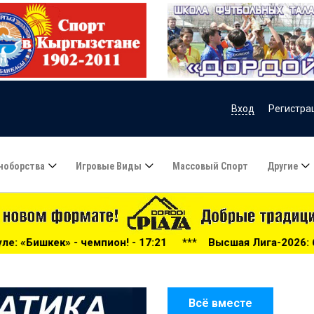
Вход
Регистра
ноборства
Игровые Виды
Массовый Спорт
Другие
 17:21
***
Высшая Лига-2026: беспощадный «Дордой», «
Всё вместе