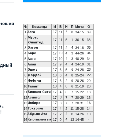
юношей
№
Команда
И
В
Н
П
Мячи
О
Алга
17
6
1
11
0
34-15
39
Мурас
2
17
11
5
1
36-15
38
Юнайтед
Озгон
11
4
35
3
17
2
34-18
Барс
10
34
4
17
4
3
44-26
5
Азия
17
10
4
3
40-29
34
6
Алай
17
9
4
4
24-19
31
адный
Ошму
17
6
23
7
6
5
24-28
Дордой
22
8
18
6
4
8
25-24
Нефтчи
9
17
6
2
9
20-26
20
10
Талант
18
4
8
6
21-19
20
Бишкек Сити
11
17
4
6
7
15-22
18
Азиягол
3
12
17
7
7
20-29
16
Илбирс
17
16
13
3
7
7
20-31
й»
Токтогул
14
17
4
2
11
15-28
14
!
Абдыш-Ата
4
15
17
2
11
14-26
10
Кыргызалтын
4
16
17
0
13
14-45
4