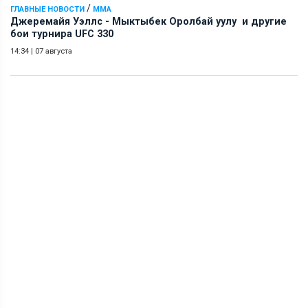
/
ГЛАВНЫЕ НОВОСТИ
ММА
Джеремайя Уэллс - Мыктыбек Оролбай уулу и другие
бои турнира UFC 330
14:34
|
07 августа