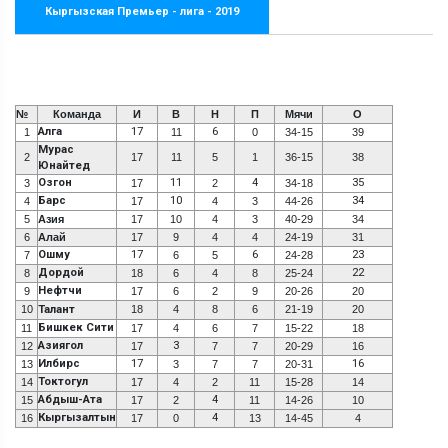
Кыргызская Премьер - лига - 2019
№
Команда
И
В
Н
П
Мячи
О
Алга
17
6
1
11
0
34-15
39
Мурас
2
17
11
5
1
36-15
38
Юнайтед
Озгон
11
4
35
3
17
2
34-18
Барс
10
34
4
17
4
3
44-26
5
Азия
17
10
4
3
40-29
34
6
Алай
17
9
4
4
24-19
31
Ошму
17
6
23
7
6
5
24-28
Дордой
22
8
18
6
4
8
25-24
Нефтчи
9
17
6
2
9
20-26
20
10
Талант
18
4
8
6
21-19
20
Бишкек Сити
11
17
4
6
7
15-22
18
Азиягол
3
12
17
7
7
20-29
16
Илбирс
17
16
13
3
7
7
20-31
Токтогул
14
17
4
2
11
15-28
14
Абдыш-Ата
4
15
17
2
11
14-26
10
Кыргызалтын
4
16
17
0
13
14-45
4