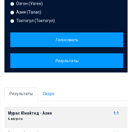
Озгон (Узген)
Азия (Талас)
Токтогул (Токтогул)
Голосовать
Результаты
Результаты
Скоро
Мурас Юнайтед - Азия
1:1
6 августа