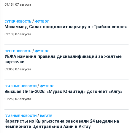
09:15
|
07 августа
/
СУПЕРНОВОСТЬ
ФУТБОЛ
Мохаммед Салах продолжит карьеру в «Трабзонспоре»
09:10
|
07 августа
/
СУПЕРНОВОСТЬ
ФУТБОЛ
УЕФА изменил правила дисквалификаций за желтые
карточки
09:05
|
07 августа
/
ГЛАВНЫЕ НОВОСТИ
ФУТБОЛ
Высшая Лига-2026: «Мурас Юнайтед» догоняет «Алгу»
01:25
|
07 августа
/
ГЛАВНЫЕ НОВОСТИ
КАРАТЕ
Каратисты из Кыргызстана завоевали 24 медали на
чемпионате Центральной Азии в Актау