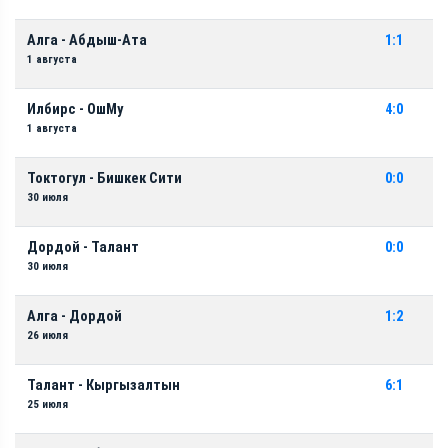
Алга - Абдыш-Ата
1:1
1 августа
Илбирс - ОшМу
4:0
1 августа
Токтогул - Бишкек Сити
0:0
30 июля
Дордой - Талант
0:0
30 июля
Алга - Дордой
1:2
26 июля
Талант - Кыргызалтын
6:1
25 июля