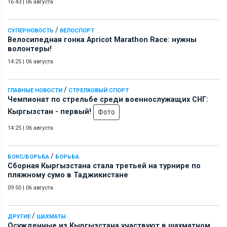
16:43
|
06 августа
/
СУПЕРНОВОСТЬ
ВЕЛОСПОРТ
Велосипедная гонка Apricot Marathon Race: нужны
волонтеры!
14:25
|
06 августа
/
ГЛАВНЫЕ НОВОСТИ
СТРЕЛКОВЫЙ СПОРТ
Чемпионат по стрельбе среди военнослужащих СНГ:
Кыргызстан - первый!
Фото
14:25
|
06 августа
/
БОКС/БОРЬБА
БОРЬБА
Сборная Кыргызстана стала третьей на турнире по
пляжному сумо в Таджикистане
09:50
|
06 августа
/
ДРУГИЕ
ШАХМАТЫ
Осужденные из Кыргызстана участвуют в шахматном