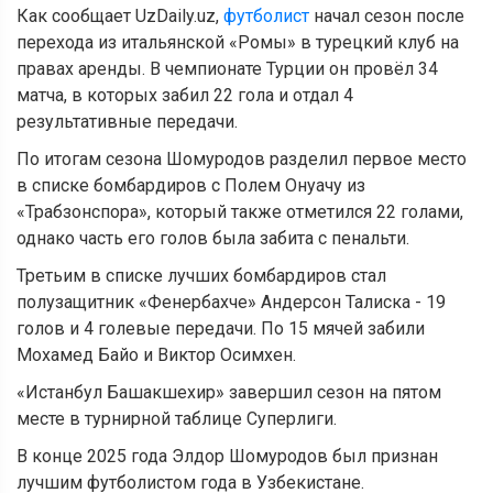
Как сообщает UzDaily.uz,
футболист
начал сезон после
перехода из итальянской «Ромы» в турецкий клуб на
правах аренды. В чемпионате Турции он провёл 34
матча, в которых забил 22 гола и отдал 4
результативные передачи.
По итогам сезона Шомуродов разделил первое место
в списке бомбардиров с Полем Онуачу из
«Трабзонспора», который также отметился 22 голами,
однако часть его голов была забита с пенальти.
Третьим в списке лучших бомбардиров стал
полузащитник «Фенербахче» Андерсон Талиска - 19
голов и 4 голевые передачи. По 15 мячей забили
Мохамед Байо и Виктор Осимхен.
«Истанбул Башакшехир» завершил сезон на пятом
месте в турнирной таблице Суперлиги.
В конце 2025 года Элдор Шомуродов был признан
лучшим футболистом года в Узбекистане.