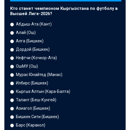
Кто станет чемпионом Кыргызстана по футболу в
Высшей Лиге-2026?
Абдыш-Ата (Кант)
Алай (Ош)
Алга (Бишкек)
Дордой (Бишкек)
Нефтчи (Кочкор-Ата)
ОшМУ (Ош)
Мурас Юнайтед (Манас)
Илбирс (Бишкек)
Кыргыз Алтын (Кара-Балта)
Талант (Беш-Кунгей)
Азиагол (Бишкек)
Бишкек Сити (Бишкек)
Барс (Каракол)