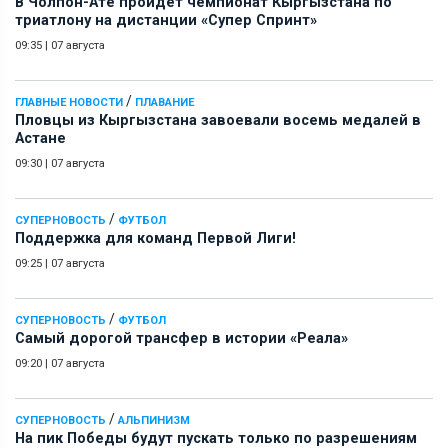
В Чолпон-Ате пройдет чемпионат Кыргызстана по
триатлону на дистанции «Супер Спринт»
09:35
|
07 августа
/
ГЛАВНЫЕ НОВОСТИ
ПЛАВАНИЕ
Пловцы из Кыргызстана завоевали восемь медалей в
Астане
09:30
|
07 августа
/
СУПЕРНОВОСТЬ
ФУТБОЛ
Поддержка для команд Первой Лиги!
09:25
|
07 августа
/
СУПЕРНОВОСТЬ
ФУТБОЛ
Самый дорогой трансфер в истории «Реала»
09:20
|
07 августа
/
СУПЕРНОВОСТЬ
АЛЬПИНИЗМ
На пик Победы будут пускать только по разрешениям