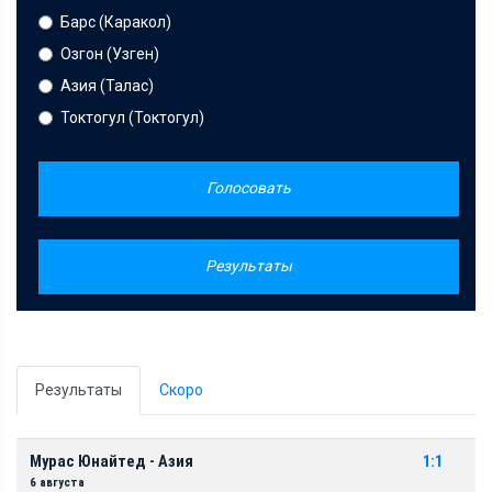
Барс (Каракол)
Озгон (Узген)
Азия (Талас)
Токтогул (Токтогул)
Голосовать
Результаты
Результаты
Скоро
Мурас Юнайтед - Азия
1:1
6 августа