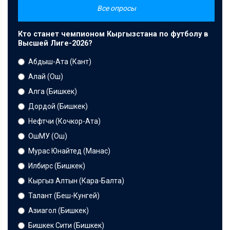
Все опросы
Кто станет чемпионом Кыргызстана по футболу в
Высшей Лиге-2026?
Абдыш-Ата (Кант)
Алай (Ош)
Алга (Бишкек)
Дордой (Бишкек)
Нефтчи (Кочкор-Ата)
ОшМУ (Ош)
Мурас Юнайтед (Манас)
Илбирс (Бишкек)
Кыргыз Алтын (Кара-Балта)
Талант (Беш-Кунгей)
Азиагол (Бишкек)
Бишкек Сити (Бишкек)