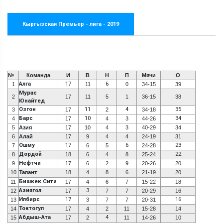
Кыргызская Премьер - лига - 2019
№
Команда
И
В
Н
П
Мячи
О
Алга
17
6
1
11
0
34-15
39
Мурас
2
17
11
5
1
36-15
38
Юнайтед
Озгон
11
4
35
3
17
2
34-18
Барс
10
34
4
17
4
3
44-26
5
Азия
17
10
4
3
40-29
34
6
Алай
17
9
4
4
24-19
31
Ошму
17
6
23
7
6
5
24-28
Дордой
22
8
18
6
4
8
25-24
Нефтчи
9
17
6
2
9
20-26
20
10
Талант
18
4
8
6
21-19
20
Бишкек Сити
11
17
4
6
7
15-22
18
Азиягол
3
12
17
7
7
20-29
16
Илбирс
17
16
13
3
7
7
20-31
Токтогул
14
17
4
2
11
15-28
14
Абдыш-Ата
4
15
17
2
11
14-26
10