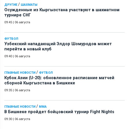
/
ДРУГИЕ
ШАХМАТЫ
Осужденные из Кыргызстана участвуют в шахматном
турнире СНГ
09:45
|
06 августа
ФУТБОЛ
Узбекский нападающий Элдор Шомуродов может
перейти в новый клуб
09:40
|
06 августа
/
ГЛАВНЫЕ НОВОСТИ
ФУТБОЛ
Кубок Азии (U-20): обновленное расписание матчей
сборной Кыргызстана в Бишкеке
09:35
|
06 августа
/
ГЛАВНЫЕ НОВОСТИ
ММА
В Бишкеке пройдет бойцовский турнир Fight Nights
09:30
|
06 августа