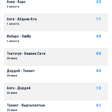
Азия - Барс
2:2
2 августа
Алга - Абдыш-Ата
1:1
1 августа
Илбирс - ОшМу
4:0
1 августа
Токтогул - Бишкек Сити
0:0
30 июля
Дордой - Талант
0:0
30 июля
Алга - Дордой
1:2
26 июля
Талант - Кыргызалтын
6:1
25 июля