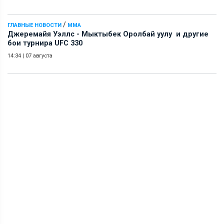
/
ГЛАВНЫЕ НОВОСТИ
ММА
Джеремайя Уэллс - Мыктыбек Оролбай уулу и другие
бои турнира UFC 330
14:34
|
07 августа