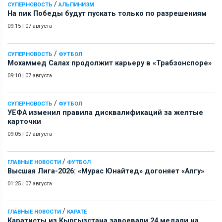
/
СУПЕРНОВОСТЬ
АЛЬПИНИЗМ
На пик Победы будут пускать только по разрешениям
09:15
|
07 августа
/
СУПЕРНОВОСТЬ
ФУТБОЛ
Мохаммед Салах продолжит карьеру в «Трабзонспоре»
09:10
|
07 августа
/
СУПЕРНОВОСТЬ
ФУТБОЛ
УЕФА изменил правила дисквалификаций за желтые
карточки
09:05
|
07 августа
/
ГЛАВНЫЕ НОВОСТИ
ФУТБОЛ
Высшая Лига-2026: «Мурас Юнайтед» догоняет «Алгу»
01:25
|
07 августа
/
ГЛАВНЫЕ НОВОСТИ
КАРАТЕ
Каратисты из Кыргызстана завоевали 24 медали на