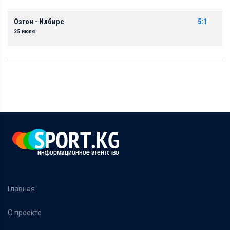
Озгон - Илбирс
5:1
25 июля
Главная
О проекте