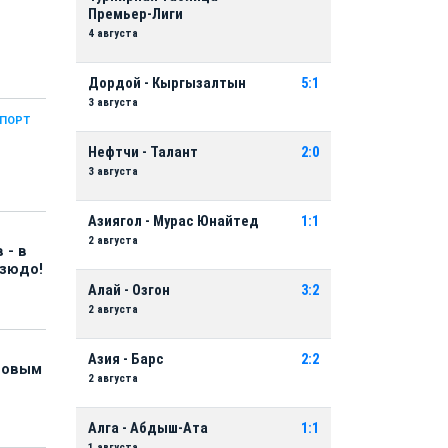
Премьер-Лиги
4 августа
Дордой - Кыргызалтын
5:1
3 августа
СПОРТ
Нефтчи - Талант
2:0
3 августа
Азиягол - Мурас Юнайтед
1:1
2 августа
 - в
дзюдо!
Алай - Озгон
3:2
2 августа
Азия - Барс
2:2
 новым
2 августа
Алга - Абдыш-Ата
1:1
1 августа