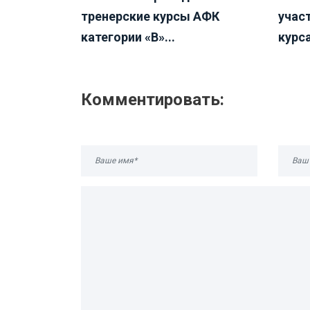
тренерские курсы АФК
учас
категории «B»...
курса
Комментировать: