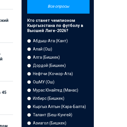
Все опросы
Кто станет чемпионом
ский
Кыргызстана по футболу в
Высшей Лиге-2026?
Абдыш-Ата (Кант)
Алай (Ош)
р
Алга (Бишкек)
ой
Дордой (Бишкек)
Нефтчи (Кочкор-Ата)
ОшМУ (Ош)
Мурас Юнайтед (Манас)
 45
Илбирс (Бишкек)
Кыргыз Алтын (Кара-Балта)
Талант (Беш-Кунгей)
Азиагол (Бишкек)
елом