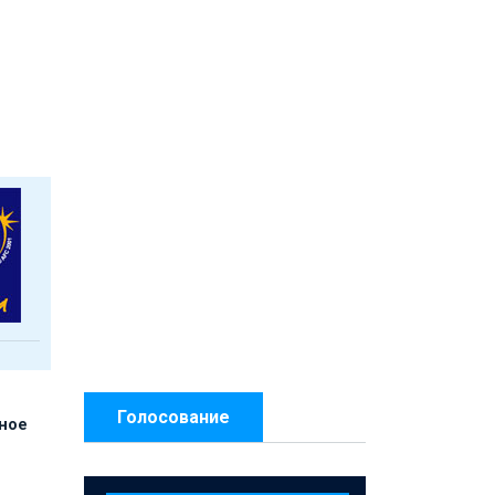
Голосование
нное
й