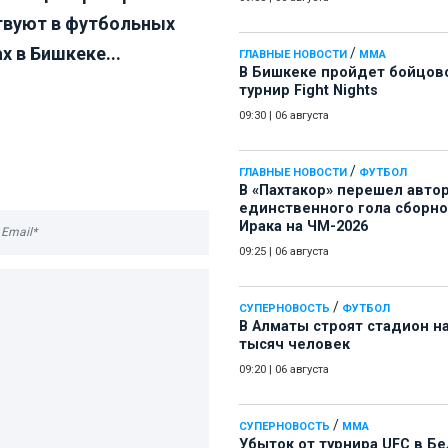
твуют в футбольных
х в Бишкеке...
/
ГЛАВНЫЕ НОВОСТИ
ММА
В Бишкеке пройдет бойцов
турнир Fight Nights
09:30
|
06 августа
/
ГЛАВНЫЕ НОВОСТИ
ФУТБОЛ
В «Пахтакор» перешел авто
единственного гола сборн
Ирака на ЧМ-2026
09:25
|
06 августа
/
СУПЕРНОВОСТЬ
ФУТБОЛ
В Алматы строят стадион на
тысяч человек
09:20
|
06 августа
/
СУПЕРНОВОСТЬ
ММА
Убыток от турнира UFC в Б