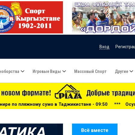
Вход
Регистра
ноборства
Игровые Виды
Массовый Спорт
Другие
 в Таджикистане - 09:50
***
Осужденные из Кыргызстан
Всё вместе