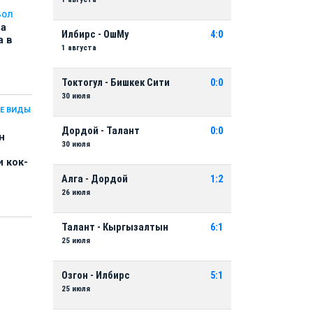
БОЛ
на
Илбирс - ОшМу
4:0
а в
1 августа
Токтогул - Бишкек Сити
0:0
30 июля
Е ВИДЫ
Дордой - Талант
0:0
н
30 июля
 кок-
Алга - Дордой
1:2
26 июля
Талант - Кыргызалтын
6:1
25 июля
Озгон - Илбирс
5:1
25 июля