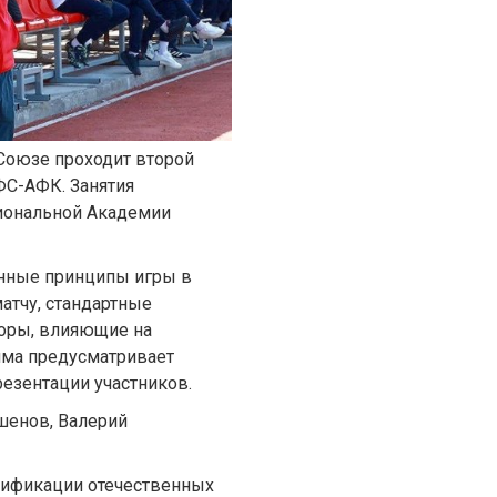
Союзе проходит второй
ФС-АФК. Занятия
циональной Академии
енные принципы игры в
атчу, стандартные
торы, влияющие на
мма предусматривает
резентации участников.
шенов, Валерий
лификации отечественных