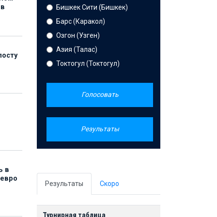
ов
Бишкек Сити (Бишкек)
Барс (Каракол)
Озгон (Узген)
Азия (Талас)
посту
Токтогул (Токтогул)
Голосовать
Результаты
ь в
 евро
Результаты
Скоро
Турнирная таблица