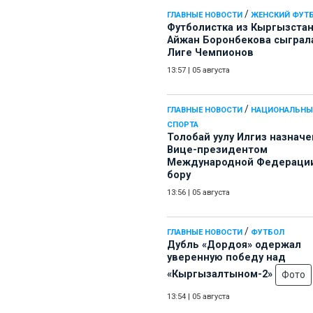
/
ГЛАВНЫЕ НОВОСТИ
ЖЕНСКИЙ ФУТ
Футболистка из Кыргызста
Айжан Боронбекова сыграл
Лиге Чемпионов
13:57
|
05 августа
/
ГЛАВНЫЕ НОВОСТИ
НАЦИОНАЛЬНЫ
СПОРТА
Толобай уулу Илгиз назначе
Вице-президентом
Международной Федерации
бору
13:56
|
05 августа
/
ГЛАВНЫЕ НОВОСТИ
ФУТБОЛ
Дубль «Дордоя» одержал
уверенную победу над
«Кыргызалтыном-2»
Фото
13:54
|
05 августа