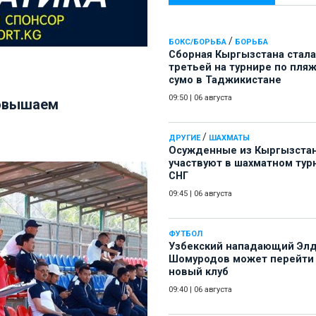
/
БОКС/БОРЬБА
БОРЬБА
Сборная Кыргызстана стала
третьей на турнире по пля
сумо в Таджикистане
09:50
|
06 августа
повышаем
/
ДРУГИЕ
ШАХМАТЫ
Осужденные из Кыргызста
участвуют в шахматном тур
СНГ
09:45
|
06 августа
ФУТБОЛ
Узбекский нападающий Эл
Шомуродов может перейти
новый клуб
09:40
|
06 августа