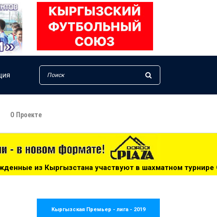
ция
О Проекте
а участвуют в шахматном турнире СНГ - 09:45
***
Узб
Кыргызская Премьер - лига - 2019