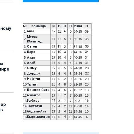
№
Команда
И
В
Н
П
Мячи
О
жному
Алга
17
6
1
11
0
34-15
39
Мурас
2
17
11
5
1
36-15
38
Юнайтед
Озгон
11
4
35
3
17
2
34-18
Барс
10
34
4
17
4
3
44-26
5
Азия
17
10
4
3
40-29
34
6
Алай
17
9
4
4
24-19
31
на
Ошму
17
6
23
7
6
5
24-28
нире
Дордой
22
8
18
6
4
8
25-24
Нефтчи
9
17
6
2
9
20-26
20
10
Талант
18
4
8
6
21-19
20
Бишкек Сити
11
17
4
6
7
15-22
18
Азиягол
3
12
17
7
7
20-29
16
Илбирс
17
16
13
3
7
7
20-31
дор
Токтогул
14
17
4
2
11
15-28
14
 в
Абдыш-Ата
4
15
17
2
11
14-26
10
Кыргызалтын
4
16
17
0
13
14-45
4