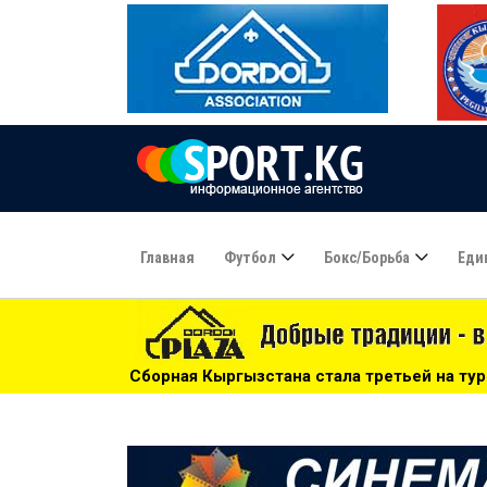
Главная
Футбол
Бокс/борьба
Еди
я Кыргызстана стала третьей на турнире по пляжному сумо