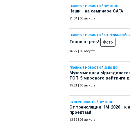
/
ГЛАВНЫЕ НОВОСТИ
ФУТБОЛ
Наши - на семинаре СAFA
21:34
|
05 августа
/
ГЛАВНЫЕ НОВОСТИ
СТРЕЛКОВЫЙ 
Точно в цель!
Фото
16:27
|
05 августа
/
ГЛАВНЫЕ НОВОСТИ
ДЗЮДО
Мухаммедали Ырысдолотов
ТОП-5 мирового рейтинга 
15:21
|
05 августа
/
СУПЕРНОВОСТЬ
ФУТБОЛ
От трансляции ЧМ-2026 - к
проектам!
13:59
|
05 августа