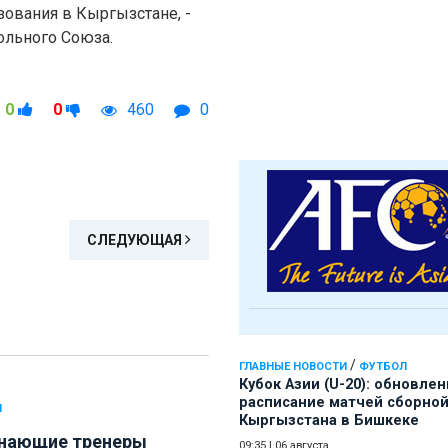
зования в Кыргызстане, -
ольного Союза.
0
0
460
0
СЛЕДУЮЩАЯ
/
ГЛАВНЫЕ НОВОСТИ
ФУТБОЛ
Кубок Азии (U-20): обновле
расписание матчей сборно
Л
Кыргызстана в Бишкеке
нающие тренеры
09:35
|
06 августа