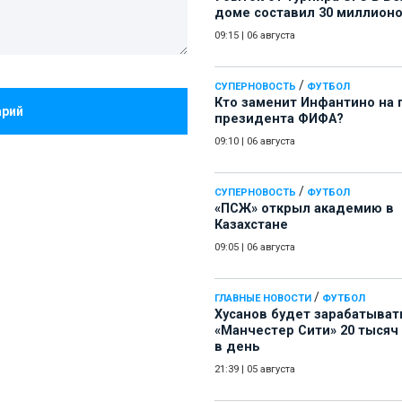
доме составил 30 миллион
09:15
|
06 августа
/
СУПЕРНОВОСТЬ
ФУТБОЛ
Кто заменит Инфантино на 
арий
президента ФИФА?
09:10
|
06 августа
/
СУПЕРНОВОСТЬ
ФУТБОЛ
«ПСЖ» открыл академию в
Казахстане
09:05
|
06 августа
/
ГЛАВНЫЕ НОВОСТИ
ФУТБОЛ
Хусанов будет зарабатыват
«Манчестер Сити» 20 тысяч
в день
21:39
|
05 августа