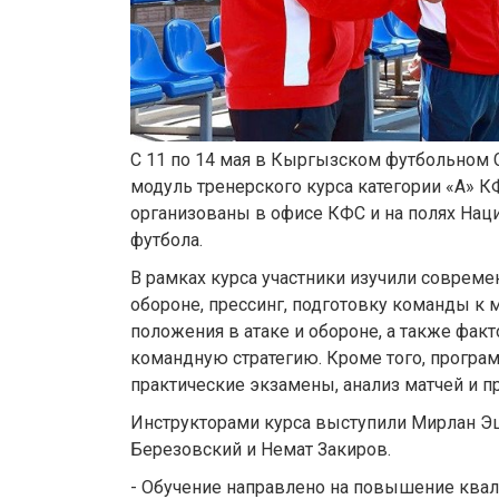
С 11 по 14 мая в Кыргызском футбольном 
модуль тренерского курса категории «А» К
организованы в офисе КФС и на полях На
футбола.
В рамках курса участники изучили соврем
обороне, прессинг, подготовку команды к м
положения в атаке и обороне, а также фак
командную стратегию. Кроме того, програ
практические экзамены, анализ матчей и п
Инструкторами курса выступили Мирлан Э
Березовский и Немат Закиров.
- Обучение направлено на повышение ква