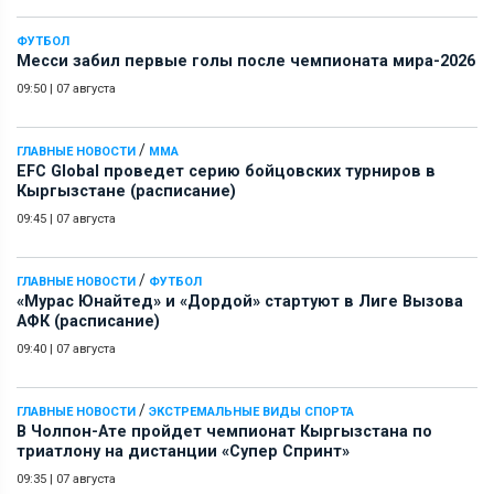
ФУТБОЛ
Месси забил первые голы после чемпионата мира-2026
09:50
|
07 августа
/
ГЛАВНЫЕ НОВОСТИ
ММА
EFC Global проведет серию бойцовских турниров в
Кыргызстане (расписание)
09:45
|
07 августа
/
ГЛАВНЫЕ НОВОСТИ
ФУТБОЛ
«Мурас Юнайтед» и «Дордой» стартуют в Лиге Вызова
АФК (расписание)
09:40
|
07 августа
/
ГЛАВНЫЕ НОВОСТИ
ЭКСТРЕМАЛЬНЫЕ ВИДЫ СПОРТА
В Чолпон-Ате пройдет чемпионат Кыргызстана по
триатлону на дистанции «Супер Спринт»
09:35
|
07 августа