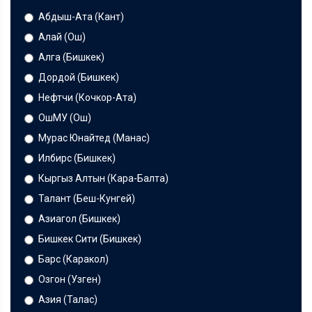
Абдыш-Ата (Кант)
Алай (Ош)
Алга (Бишкек)
Дордой (Бишкек)
Нефтчи (Кочкор-Ата)
ОшМУ (Ош)
Мурас Юнайтед (Манас)
Илбирс (Бишкек)
Кыргыз Алтын (Кара-Балта)
Талант (Беш-Кунгей)
Азиагол (Бишкек)
Бишкек Сити (Бишкек)
Барс (Каракол)
Озгон (Узген)
Азия (Талас)