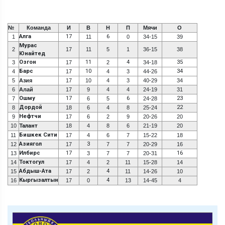
№
Команда
И
В
Н
П
Мячи
О
Алга
17
6
1
11
0
34-15
39
Мурас
2
17
11
5
1
36-15
38
Юнайтед
Озгон
11
4
35
3
17
2
34-18
Барс
10
34
4
17
4
3
44-26
5
Азия
17
10
4
3
40-29
34
6
Алай
17
9
4
4
24-19
31
Ошму
17
6
23
7
6
5
24-28
Дордой
22
8
18
6
4
8
25-24
Нефтчи
9
17
6
2
9
20-26
20
10
Талант
18
4
8
6
21-19
20
Бишкек Сити
11
17
4
6
7
15-22
18
Азиягол
3
12
17
7
7
20-29
16
Илбирс
17
16
13
3
7
7
20-31
Токтогул
14
17
4
2
11
15-28
14
Абдыш-Ата
4
15
17
2
11
14-26
10
Кыргызалтын
4
16
17
0
13
14-45
4