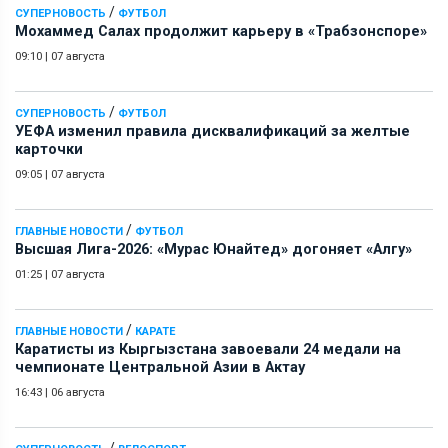
/
СУПЕРНОВОСТЬ
ФУТБОЛ
Мохаммед Салах продолжит карьеру в «Трабзонспоре»
09:10
|
07 августа
/
СУПЕРНОВОСТЬ
ФУТБОЛ
УЕФА изменил правила дисквалификаций за желтые
карточки
09:05
|
07 августа
/
ГЛАВНЫЕ НОВОСТИ
ФУТБОЛ
Высшая Лига-2026: «Мурас Юнайтед» догоняет «Алгу»
01:25
|
07 августа
/
ГЛАВНЫЕ НОВОСТИ
КАРАТЕ
Каратисты из Кыргызстана завоевали 24 медали на
чемпионате Центральной Азии в Актау
16:43
|
06 августа