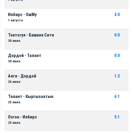
Илбирс - ОшМу
4:0
1 августа
Токтогул - Бишкек Сити
0:0
30 июля
Дордой - Талант
0:0
30 июля
Алга - Дордой
1:2
26 июля
Талант - Кыргызалтын
6:1
25 июля
Озгон - Илбирс
5:1
25 июля