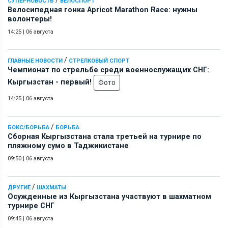
/
СУПЕРНОВОСТЬ
ВЕЛОСПОРТ
Велосипедная гонка Apricot Marathon Race: нужны
волонтеры!
14:25
|
06 августа
/
ГЛАВНЫЕ НОВОСТИ
СТРЕЛКОВЫЙ СПОРТ
Чемпионат по стрельбе среди военнослужащих СНГ:
Кыргызстан - первый!
Фото
14:25
|
06 августа
/
БОКС/БОРЬБА
БОРЬБА
Сборная Кыргызстана стала третьей на турнире по
пляжному сумо в Таджикистане
09:50
|
06 августа
/
ДРУГИЕ
ШАХМАТЫ
Осужденные из Кыргызстана участвуют в шахматном
турнире СНГ
09:45
|
06 августа