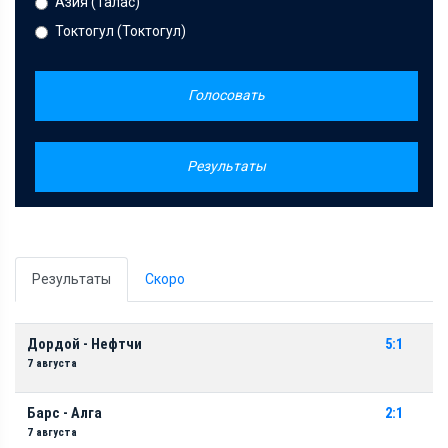
Азия (Талас)
Токтогул (Токтогул)
Голосовать
Результаты
Результаты
Скоро
Дордой - Нефтчи
5:1
7 августа
Барс - Алга
2:1
7 августа