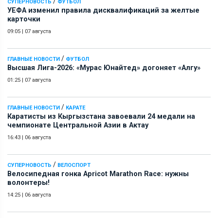
/
СУПЕРНОВОСТЬ
ФУТБОЛ
УЕФА изменил правила дисквалификаций за желтые
карточки
09:05
|
07 августа
/
ГЛАВНЫЕ НОВОСТИ
ФУТБОЛ
Высшая Лига-2026: «Мурас Юнайтед» догоняет «Алгу»
01:25
|
07 августа
/
ГЛАВНЫЕ НОВОСТИ
КАРАТЕ
Каратисты из Кыргызстана завоевали 24 медали на
чемпионате Центральной Азии в Актау
16:43
|
06 августа
/
СУПЕРНОВОСТЬ
ВЕЛОСПОРТ
Велосипедная гонка Apricot Marathon Race: нужны
волонтеры!
14:25
|
06 августа