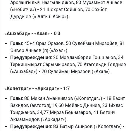
Арслангылыч Назгылыджов, 83 Мухаммет Аннаев
(«Небитчи») - 21 Шохрат Сойинов, 70 Сохбет
Дурдыев (« Алтын Асыр»).
«
Ашхабад
»
-
«
Ахал
»
-
0:3
Голы:
45+4 Ораз Оразов, 50 Сулейман Мирзойев, 81
Энвер Аннаев (п) («Ахал»).
Предупреждения:
20 Мовламберди Гошшанов, 34
Тиркишмырат Сарымырадов, 70 Атагельди Гелдиев
(«Ашхабад») - 70 Сулейман Мирзоев («Ахал»).
«
Копетдаг
»
-
«
Аркадаг
»
-
1:7
Голы:
80 Мекан Аманниязов («Копетдаг») - 18 Вахит
Вахидов (автогол), 19,60 Мейлис Диниев, 23 Ыхлас
Тойджанов, 34,77 Мирза Бекназаров, 41 Бегенч
Акмаммедов («Аркадаг»).
Предупреждения:
83 Батыр Аширов («Копетдаг») -