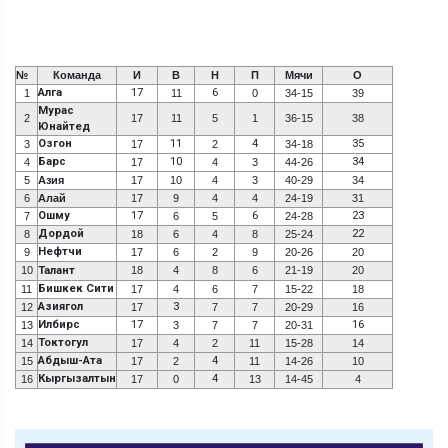
№
Команда
И
В
Н
П
Мячи
О
Алга
17
6
1
11
0
34-15
39
Мурас
2
17
11
5
1
36-15
38
Юнайтед
Озгон
11
4
35
3
17
2
34-18
Барс
10
34
4
17
4
3
44-26
5
Азия
17
10
4
3
40-29
34
6
Алай
17
9
4
4
24-19
31
Ошму
17
6
23
7
6
5
24-28
Дордой
22
8
18
6
4
8
25-24
Нефтчи
9
17
6
2
9
20-26
20
10
Талант
18
4
8
6
21-19
20
Бишкек Сити
11
17
4
6
7
15-22
18
Азиягол
3
12
17
7
7
20-29
16
Илбирс
17
16
13
3
7
7
20-31
Токтогул
14
17
4
2
11
15-28
14
Абдыш-Ата
4
15
17
2
11
14-26
10
Кыргызалтын
4
16
17
0
13
14-45
4