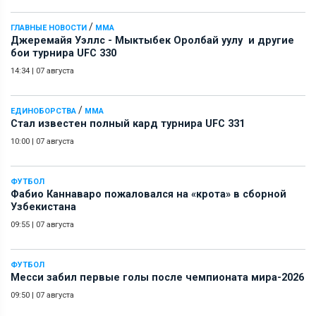
/
ГЛАВНЫЕ НОВОСТИ
ММА
Джеремайя Уэллс - Мыктыбек Оролбай уулу и другие
бои турнира UFC 330
14:34
|
07 августа
/
ЕДИНОБОРСТВА
ММА
Стал известен полный кард турнира UFC 331
10:00
|
07 августа
ФУТБОЛ
Фабио Каннаваро пожаловался на «крота» в сборной
Узбекистана
09:55
|
07 августа
ФУТБОЛ
Месси забил первые голы после чемпионата мира-2026
09:50
|
07 августа