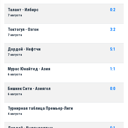
Талант - Илбирс
0:2
7 августа
Токтогул - Озгон
3:2
7 августа
Дордой - Нефтчи
5:1
7 августа
Мурас Юнайтед - Азия
1:1
6 августа
Бишкек Сити - Азиягол
0:0
6 августа
Турнирная таблица Премьер-Лиги
4 августа