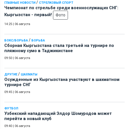
/
ГЛАВНЫЕ НОВОСТИ
СТРЕЛКОВЫЙ СПОРТ
Чемпионат по стрельбе среди военнослужащих СНГ:
Кыргызстан - первый!
Фото
14:25
|
06 августа
/
БОКС/БОРЬБА
БОРЬБА
Сборная Кыргызстана стала третьей на турнире по
пляжному сумо в Таджикистане
09:50
|
06 августа
/
ДРУГИЕ
ШАХМАТЫ
Осужденные из Кыргызстана участвуют в шахматном
турнире СНГ
09:45
|
06 августа
ФУТБОЛ
Узбекский нападающий Элдор Шомуродов может
перейти в новый клуб
09:40
|
06 августа