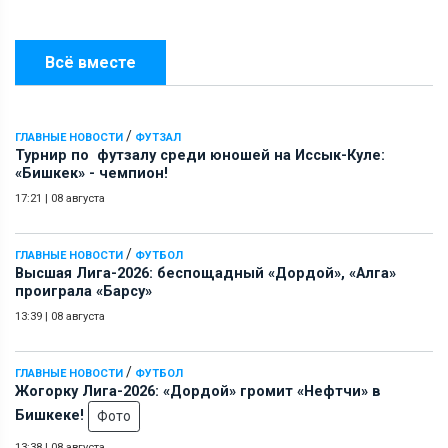
Всё вместе
/
ГЛАВНЫЕ НОВОСТИ
ФУТЗАЛ
Турнир по футзалу среди юношей на Иссык-Куле:
«Бишкек» - чемпион!
17:21
|
08 августа
/
ГЛАВНЫЕ НОВОСТИ
ФУТБОЛ
Высшая Лига-2026: беспощадный «Дордой», «Алга»
проиграла «Барсу»
13:39
|
08 августа
/
ГЛАВНЫЕ НОВОСТИ
ФУТБОЛ
Жогорку Лига-2026: «Дордой» громит «Нефтчи» в
Бишкеке!
Фото
13:38
|
08 августа