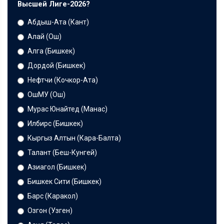
Высшей Лиге-2026?
Абдыш-Ата (Кант)
Алай (Ош)
Алга (Бишкек)
Дордой (Бишкек)
Нефтчи (Кочкор-Ата)
ОшМУ (Ош)
Мурас Юнайтед (Манас)
Илбирс (Бишкек)
Кыргыз Алтын (Кара-Балта)
Талант (Беш-Кунгей)
Азиагол (Бишкек)
Бишкек Сити (Бишкек)
Барс (Каракол)
Озгон (Узген)