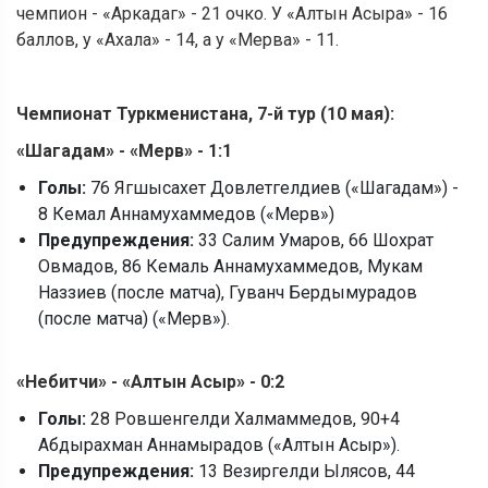
чемпион - «Аркадаг» - 21 очко. У «Алтын Асыра» - 16
баллов, у «Ахала» - 14, а у «Мерва» - 11.
Чемпионат Туркменистана, 7-й тур (10 мая):
«
Шагадам
»
-
«
Мерв
»
-
1:1
Голы:
76 Ягшысахет Довлетгелдиев («Шагадам») -
8 Кемал Аннамухаммедов («Мерв»)
Предупреждения:
33 Салим Умаров, 66 Шохрат
Овмадов, 86 Кемаль Аннамухаммедов, Мукам
Наззиев (после матча), Гуванч Бердымурадов
(после матча) («Мерв»).
«
Небитчи
»
-
«
Алтын Асыр
»
-
0:2
Голы:
28 Ровшенгелди Халмаммедов, 90+4
Абдырахман Аннамырадов («Алтын Асыр»).
Предупреждения:
13 Везиргелди Ылясов, 44