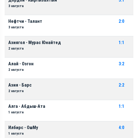
Дордой - Кыргызалтын
5:1
3 августа
Нефтчи - Талант
2:0
3 августа
Азиягол - Мурас Юнайтед
1:1
2 августа
Алай - Озгон
3:2
2 августа
Азия - Барс
2:2
2 августа
Алга - Абдыш-Ата
1:1
1 августа
Илбирс - ОшМу
4:0
1 августа