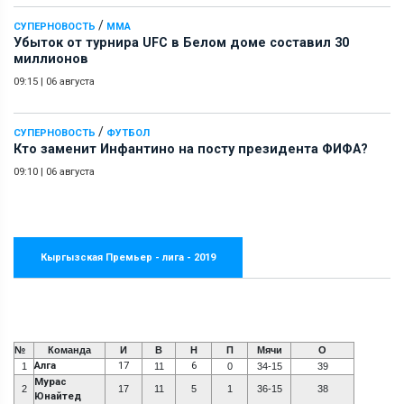
/
СУПЕРНОВОСТЬ
ММА
Убыток от турнира UFC в Белом доме составил 30
миллионов
09:15
|
06 августа
/
СУПЕРНОВОСТЬ
ФУТБОЛ
Кто заменит Инфантино на посту президента ФИФА?
09:10
|
06 августа
Кыргызская Премьер - лига - 2019
№
Команда
И
В
Н
П
Мячи
О
Алга
17
6
1
11
0
34-15
39
Мурас
2
17
11
5
1
36-15
38
Юнайтед