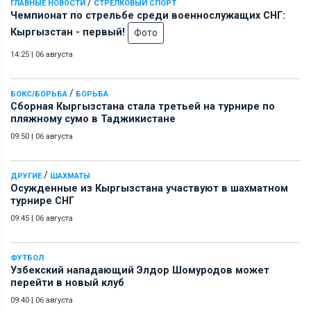
/
ГЛАВНЫЕ НОВОСТИ
СТРЕЛКОВЫЙ СПОРТ
Чемпионат по стрельбе среди военнослужащих СНГ:
Кыргызстан - первый!
Фото
14:25
|
06 августа
/
БОКС/БОРЬБА
БОРЬБА
Сборная Кыргызстана стала третьей на турнире по
пляжному сумо в Таджикистане
09:50
|
06 августа
/
ДРУГИЕ
ШАХМАТЫ
Осужденные из Кыргызстана участвуют в шахматном
турнире СНГ
09:45
|
06 августа
ФУТБОЛ
Узбекский нападающий Элдор Шомуродов может
перейти в новый клуб
09:40
|
06 августа