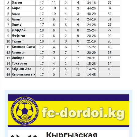
Озгон
11
4
35
3
17
2
34-18
Барс
10
34
4
17
4
3
44-26
5
Азия
17
10
4
3
40-29
34
6
Алай
17
9
4
4
24-19
31
Ошму
17
6
23
7
6
5
24-28
Дордой
22
8
18
6
4
8
25-24
Нефтчи
9
17
6
2
9
20-26
20
10
Талант
18
4
8
6
21-19
20
Бишкек Сити
11
17
4
6
7
15-22
18
Азиягол
3
12
17
7
7
20-29
16
Илбирс
17
16
13
3
7
7
20-31
Токтогул
14
17
4
2
11
15-28
14
Абдыш-Ата
4
15
17
2
11
14-26
10
Кыргызалтын
4
16
17
0
13
14-45
4