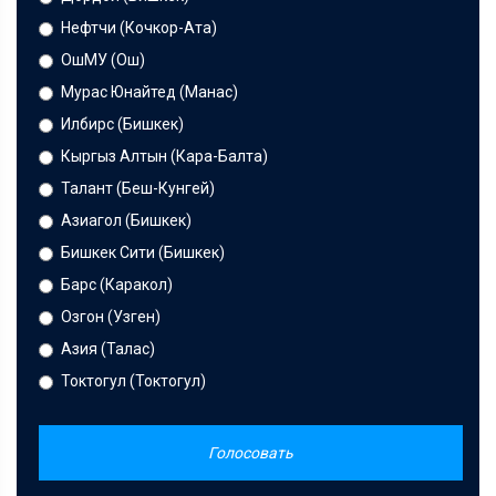
Нефтчи (Кочкор-Ата)
ОшМУ (Ош)
Мурас Юнайтед (Манас)
Илбирс (Бишкек)
Кыргыз Алтын (Кара-Балта)
Талант (Беш-Кунгей)
Азиагол (Бишкек)
Бишкек Сити (Бишкек)
Барс (Каракол)
Озгон (Узген)
Азия (Талас)
Токтогул (Токтогул)
Голосовать