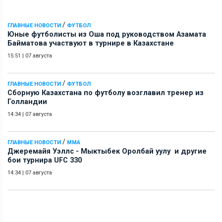
/
ГЛАВНЫЕ НОВОСТИ
ФУТБОЛ
Юные футболисты из Оша под руководством Азамата
Байматова участвуют в турнире в Казахстане
15:51
|
07 августа
/
ГЛАВНЫЕ НОВОСТИ
ФУТБОЛ
Сборную Казахстана по футболу возглавил тренер из
Голландии
14:34
|
07 августа
/
ГЛАВНЫЕ НОВОСТИ
ММА
Джеремайя Уэллс - Мыктыбек Оролбай уулу и другие
бои турнира UFC 330
14:34
|
07 августа