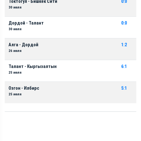
Токтогул - Бишкек Сити
0:0
30 июля
Дордой - Талант
0:0
30 июля
Алга - Дордой
1:2
26 июля
Талант - Кыргызалтын
6:1
25 июля
Озгон - Илбирс
5:1
25 июля