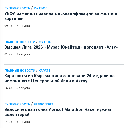
/
СУПЕРНОВОСТЬ
ФУТБОЛ
УЕФА изменил правила дисквалификаций за желтые
карточки
09:05
|
07 августа
/
ГЛАВНЫЕ НОВОСТИ
ФУТБОЛ
Высшая Лига-2026: «Мурас Юнайтед» догоняет «Алгу»
01:25
|
07 августа
/
ГЛАВНЫЕ НОВОСТИ
КАРАТЕ
Каратисты из Кыргызстана завоевали 24 медали на
чемпионате Центральной Азии в Актау
16:43
|
06 августа
/
СУПЕРНОВОСТЬ
ВЕЛОСПОРТ
Велосипедная гонка Apricot Marathon Race: нужны
волонтеры!
14:25
|
06 августа