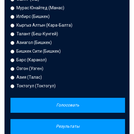
Мурас Юнайтед (Манас)
Илбирс (Бишкек)
Кыргыз Алтын (Кара-Балта)
Талант (Беш-Кунгей)
Азиагол (Бишкек)
Бишкек Сити (Бишкек)
Барс (Каракол)
Озгон (Узген)
Азия (Талас)
Токтогул (Токтогул)
Голосовать
Результаты