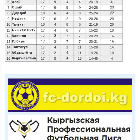
6
Алай
17
9
4
4
24-19
31
Ошму
17
6
23
7
6
5
24-28
Дордой
22
8
18
6
4
8
25-24
Нефтчи
9
17
6
2
9
20-26
20
10
Талант
18
4
8
6
21-19
20
Бишкек Сити
11
17
4
6
7
15-22
18
Азиягол
3
12
17
7
7
20-29
16
Илбирс
17
16
13
3
7
7
20-31
Токтогул
14
17
4
2
11
15-28
14
Абдыш-Ата
4
15
17
2
11
14-26
10
Кыргызалтын
4
16
17
0
13
14-45
4