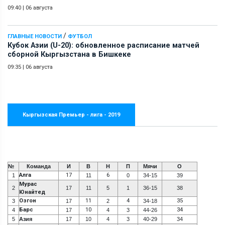
09:40
|
06 августа
/
ГЛАВНЫЕ НОВОСТИ
ФУТБОЛ
Кубок Азии (U-20): обновленное расписание матчей
сборной Кыргызстана в Бишкеке
09:35
|
06 августа
Кыргызская Премьер - лига - 2019
№
Команда
И
В
Н
П
Мячи
О
Алга
17
6
1
11
0
34-15
39
Мурас
2
17
11
5
1
36-15
38
Юнайтед
Озгон
11
4
35
3
17
2
34-18
Барс
10
34
4
17
4
3
44-26
5
Азия
17
10
4
3
40-29
34