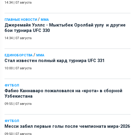
14:34
|
07 августа
/
ГЛАВНЫЕ НОВОСТИ
ММА
Джеремайя Уэллс - Мыктыбек Оролбай уулу и другие
бои турнира UFC 330
14:34
|
07 августа
/
ЕДИНОБОРСТВА
ММА
Стал известен полный кард турнира UFC 331
10:00
|
07 августа
ФУТБОЛ
Фабио Каннаваро пожаловался на «крота» в сборной
Узбекистана
09:55
|
07 августа
ФУТБОЛ
Месси забил первые голы после чемпионата мира-2026
09:50
|
07 августа