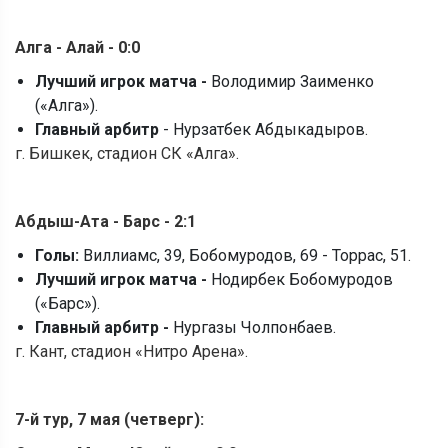
Алга - Алай - 0:0
Лучший игрок матча -
Володимир Заименко
(«Алга»).
Главный арбитр
- Нурзатбек Абдыкадыров.
г. Бишкек, стадион СК «Алга».
Абдыш-Ата - Барс - 2:1
Голы:
Виллиамс, 39, Бобомуродов, 69 - Торрас, 51.
Лучший игрок матча -
Нодирбек Бобомуродов
(«Барс»).
Главный арбитр -
Нургазы Чолпонбаев.
г. Кант, стадион «Нитро Арена».
7-й тур, 7 мая (четверг):