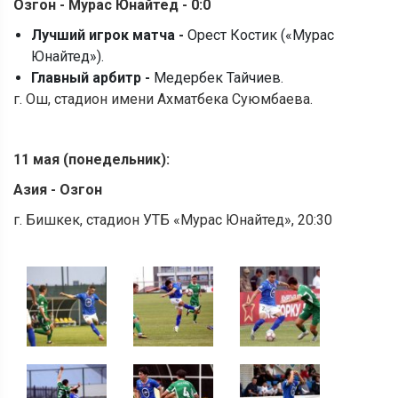
Озгон - Мурас Юнайтед - 0:0
Лучший игрок матча -
Орест Костик («Мурас
Юнайтед»).
Главный арбитр -
Медербек Тайчиев.
г. Ош, стадион имени Ахматбека Суюмбаева.
11
мая (понедельник):
Азия - Озгон
г. Бишкек, стадион УТБ «Мурас Юнайтед», 20:30