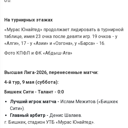
0:0.
На турнирных этажах
«Мурас Юнайтед» продолжает лидировать в турнирной
таблице, имея 23 очка после девяти игр. 19 очков - у
«Алги», 17 - у «Азии» и «Озгона», у «Барса» - 16.
Фото КПФЛ и ФК «Абдыш-Ата»
Высшая Лига-2026, перенесенные матчи:
4-й тур, 9 мая (суббота):
Бишкек Сити - Талант - 0:0
Лучший игрок матча -
Ислам Межитов («Бишкек
Сити»).
Главный арбитр -
Денис Шалаев.
г. Бишкек, стадион УТБ «Мурас Юнайтед».