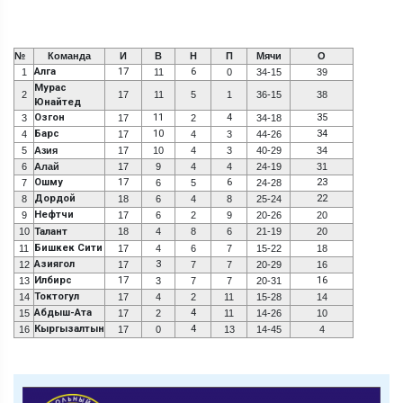
№
Команда
И
В
Н
П
Мячи
О
Алга
17
6
1
11
0
34-15
39
Мурас
2
17
11
5
1
36-15
38
Юнайтед
Озгон
11
4
35
3
17
2
34-18
Барс
10
34
4
17
4
3
44-26
5
Азия
17
10
4
3
40-29
34
6
Алай
17
9
4
4
24-19
31
Ошму
17
6
23
7
6
5
24-28
Дордой
22
8
18
6
4
8
25-24
Нефтчи
9
17
6
2
9
20-26
20
10
Талант
18
4
8
6
21-19
20
Бишкек Сити
11
17
4
6
7
15-22
18
Азиягол
3
12
17
7
7
20-29
16
Илбирс
17
16
13
3
7
7
20-31
Токтогул
14
17
4
2
11
15-28
14
Абдыш-Ата
4
15
17
2
11
14-26
10
Кыргызалтын
4
16
17
0
13
14-45
4