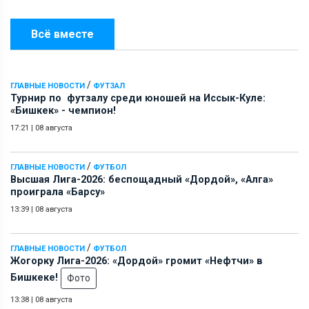
Всё вместе
/
ГЛАВНЫЕ НОВОСТИ
ФУТЗАЛ
Турнир по футзалу среди юношей на Иссык-Куле:
«Бишкек» - чемпион!
17:21
|
08 августа
/
ГЛАВНЫЕ НОВОСТИ
ФУТБОЛ
Высшая Лига-2026: беспощадный «Дордой», «Алга»
проиграла «Барсу»
13:39
|
08 августа
/
ГЛАВНЫЕ НОВОСТИ
ФУТБОЛ
Жогорку Лига-2026: «Дордой» громит «Нефтчи» в
Бишкеке!
Фото
13:38
|
08 августа