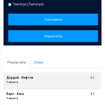
Токтогул (Токтогул)
Голосовать
Результаты
Результаты
Скоро
Дордой - Нефтчи
5:1
7 августа
Барс - Алга
2:1
7 августа