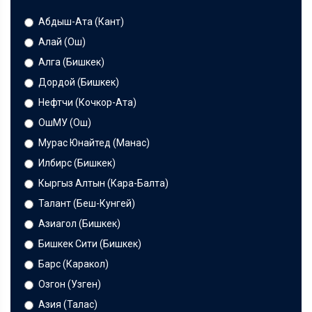
Абдыш-Ата (Кант)
Алай (Ош)
Алга (Бишкек)
Дордой (Бишкек)
Нефтчи (Кочкор-Ата)
ОшМУ (Ош)
Мурас Юнайтед (Манас)
Илбирс (Бишкек)
Кыргыз Алтын (Кара-Балта)
Талант (Беш-Кунгей)
Азиагол (Бишкек)
Бишкек Сити (Бишкек)
Барс (Каракол)
Озгон (Узген)
Азия (Талас)