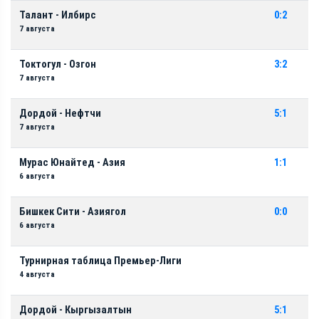
Талант - Илбирс
0:2
7 августа
Токтогул - Озгон
3:2
7 августа
Дордой - Нефтчи
5:1
7 августа
Мурас Юнайтед - Азия
1:1
6 августа
Бишкек Сити - Азиягол
0:0
6 августа
Турнирная таблица Премьер-Лиги
4 августа
Дордой - Кыргызалтын
5:1