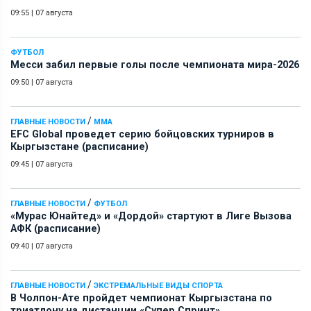
09:55
|
07 августа
ФУТБОЛ
Месси забил первые голы после чемпионата мира-2026
09:50
|
07 августа
/
ГЛАВНЫЕ НОВОСТИ
ММА
EFC Global проведет серию бойцовских турниров в
Кыргызстане (расписание)
09:45
|
07 августа
/
ГЛАВНЫЕ НОВОСТИ
ФУТБОЛ
«Мурас Юнайтед» и «Дордой» стартуют в Лиге Вызова
АФК (расписание)
09:40
|
07 августа
/
ГЛАВНЫЕ НОВОСТИ
ЭКСТРЕМАЛЬНЫЕ ВИДЫ СПОРТА
В Чолпон-Ате пройдет чемпионат Кыргызстана по
триатлону на дистанции «Супер Спринт»