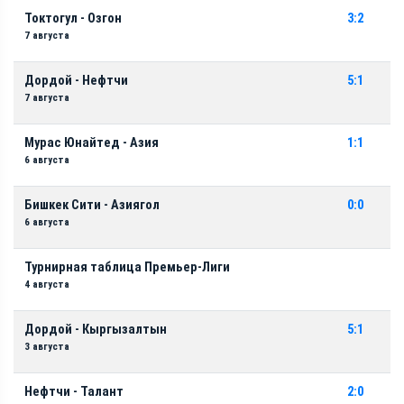
Токтогул - Озгон
3:2
7 августа
Дордой - Нефтчи
5:1
7 августа
Мурас Юнайтед - Азия
1:1
6 августа
Бишкек Сити - Азиягол
0:0
6 августа
Турнирная таблица Премьер-Лиги
4 августа
Дордой - Кыргызалтын
5:1
3 августа
Нефтчи - Талант
2:0