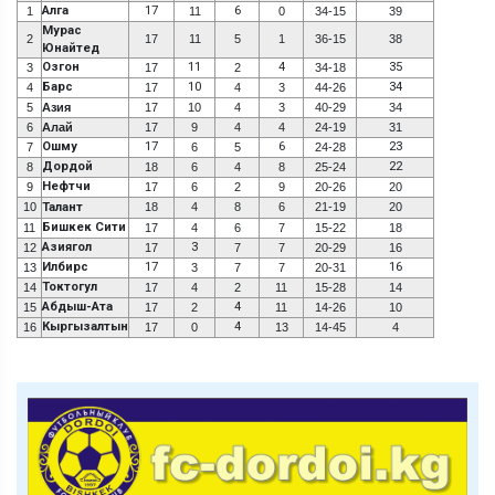
Алга
17
6
1
11
0
34-15
39
Мурас
2
17
11
5
1
36-15
38
Юнайтед
Озгон
11
4
35
3
17
2
34-18
Барс
10
34
4
17
4
3
44-26
5
Азия
17
10
4
3
40-29
34
6
Алай
17
9
4
4
24-19
31
Ошму
17
6
23
7
6
5
24-28
Дордой
22
8
18
6
4
8
25-24
Нефтчи
9
17
6
2
9
20-26
20
10
Талант
18
4
8
6
21-19
20
Бишкек Сити
11
17
4
6
7
15-22
18
Азиягол
3
12
17
7
7
20-29
16
Илбирс
17
16
13
3
7
7
20-31
Токтогул
14
17
4
2
11
15-28
14
Абдыш-Ата
4
15
17
2
11
14-26
10
Кыргызалтын
4
16
17
0
13
14-45
4