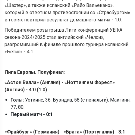
«Шахтер», а также испанский «Райо Вальекано»,
который в ответном противостоянии со «Страсбургом»
в гостях повторил результат домашнего матча - 1:0.
Победителем розыгрыша Лиги конференций УЕФА
сезона-2024/2025 стал английский «Челси»,
разгромивший в финале прошлого турнира испанский
«Бетис» - 4:1.
Лига Европы. Полуфинал:
«
Астон Вилла
» (
Англия) -
«
Ноттингем Форест
»
(
Англия) - 4:0 (1:0)
Голы:
Уоткинс, 36. Буэндиа, 58 (с пенальти), Макгинн,
77, 80.
Первый матч - 0:1
«
Фрайбург
» (
Германия) -
«
Брага
» (
Португалия) - 3:1