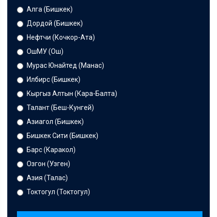
Алга (Бишкек)
Дордой (Бишкек)
Нефтчи (Кочкор-Ата)
ОшМУ (Ош)
Мурас Юнайтед (Манас)
Илбирс (Бишкек)
Кыргыз Алтын (Кара-Балта)
Талант (Беш-Кунгей)
Азиагол (Бишкек)
Бишкек Сити (Бишкек)
Барс (Каракол)
Озгон (Узген)
Азия (Талас)
Токтогул (Токтогул)