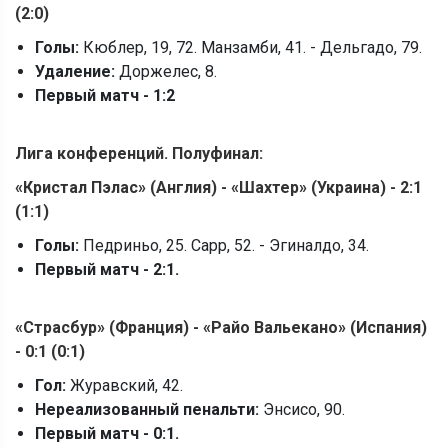
(2:0)
Голы:
Кюблер, 19, 72. Манзамби, 41. - Дельгадо, 79.
Удаление:
Доржелес, 8.
Первый матч - 1:2
Лига конференций. Полуфинал:
«
Кристал Пэлас
» (
Англия) -
«
Шахтер
» (
Украина) - 2:1
(1:1)
Голы:
Педриньо, 25. Сарр, 52. - Эгиналдо, 34.
Первый матч - 2:1.
«
Страсбур
» (
Франция) -
«
Райо Вальекано
» (
Испания)
- 0:1 (0:1)
Гол:
Журавский, 42.
Нереализованный пенальти:
Энсисо, 90.
Первый матч - 0:1.