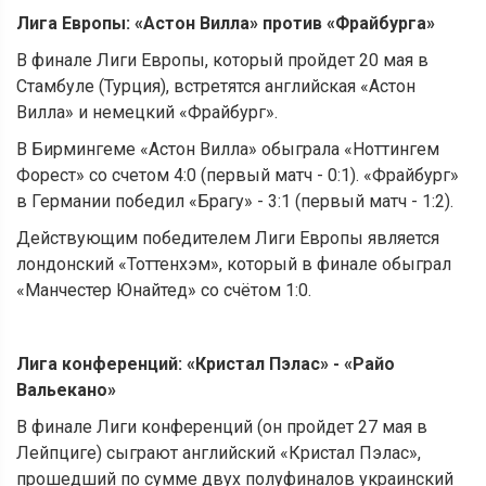
Лига Европы:
«
Астон Вилла
»
против
«
Фрайбурга
»
В финале Лиги Европы, который пройдет 20 мая в
Стамбуле (Турция), встретятся английская «Астон
Вилла» и немецкий «Фрайбург».
В Бирмингеме «Астон Вилла» обыграла «Ноттингем
Форест» со счетом 4:0 (первый матч - 0:1). «Фрайбург»
в Германии победил «Брагу» - 3:1 (первый матч - 1:2).
Действующим победителем Лиги Европы является
лондонский «Тоттенхэм», который в финале обыграл
«Манчестер Юнайтед» со счётом 1:0.
Лига конференций:
«
Кристал Пэлас
»
-
«
Райо
Вальекано
»
В финале Лиги конференций (он пройдет 27 мая в
Лейпциге) сыграют английский «Кристал Пэлас»,
прошедший по сумме двух полуфиналов украинский