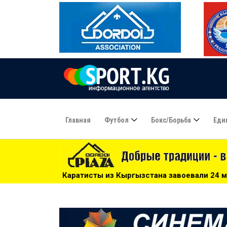
Главная
Футбол
Бокс/борьба
Еди
сты из Кыргызстана завоевали 24 медали на чемпионате Це