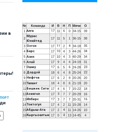
№
Команда
И
В
Н
П
Мячи
О
Алга
17
6
1
11
0
34-15
39
зии в
Мурас
2
17
11
5
1
36-15
38
Юнайтед
Озгон
11
4
35
3
17
2
34-18
Барс
10
34
4
17
4
3
44-26
5
Азия
17
10
4
3
40-29
34
6
Алай
17
9
4
4
24-19
31
Ошму
17
6
23
7
6
5
24-28
Дордой
22
8
18
6
4
8
25-24
нтеры!
Нефтчи
9
17
6
2
9
20-26
20
10
Талант
18
4
8
6
21-19
20
Бишкек Сити
11
17
4
6
7
15-22
18
Азиягол
3
12
17
7
7
20-29
16
СПОРТ
Илбирс
17
16
13
3
7
7
20-31
еди
Токтогул
14
17
4
2
11
15-28
14
Абдыш-Ата
4
15
17
2
11
14-26
10
о
Кыргызалтын
4
16
17
0
13
14-45
4