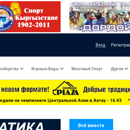
Вход
Регистра
ноборства
Игровые Виды
Массовый Спорт
Другие
нтральной Азии в Актау - 16:43
***
Велосипедная гонка
Всё вместе