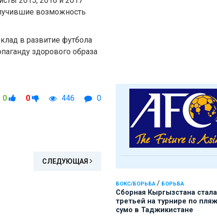
сты 2015, 2016 и 2017
олучившие возможность
клад в развитие футбола
паганду здорового образа
0
0
446
0
СЛЕДУЮЩАЯ
/
БОКС/БОРЬБА
БОРЬБА
Сборная Кыргызстана стала
третьей на турнире по пля
сумо в Таджикистане