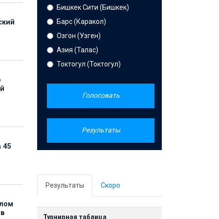
Бишкек Сити (Бишкек)
Барс (Каракол)
ский
Озгон (Узген)
Азия (Талас)
Токтогул (Токтогул)
р
ой
Голосовать
Результаты
 45
Результаты
Скоро
елом
ов
Турнирная таблица