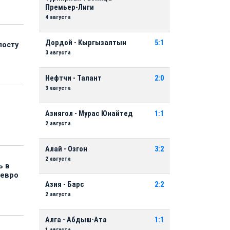
Премьер-Лиги
4 августа
Дордой - Кыргызалтын
5:1
посту
3 августа
Нефтчи - Талант
2:0
3 августа
Азиягол - Мурас Юнайтед
1:1
2 августа
Алай - Озгон
3:2
2 августа
ь в
 евро
Азия - Барс
2:2
2 августа
Алга - Абдыш-Ата
1:1
1 августа