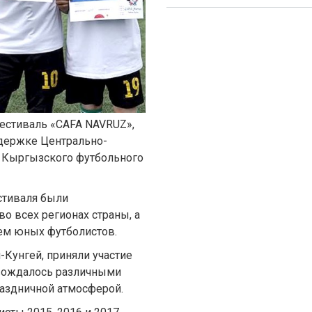
естиваль «CAFA NAVRUZ»,
ддержке Центрально-
и Кыргызского футбольного
естиваля были
о всех регионах страны, а
ем юных футболистов.
-Кунгей, приняли участие
овождалось различными
аздничной атмосферой.