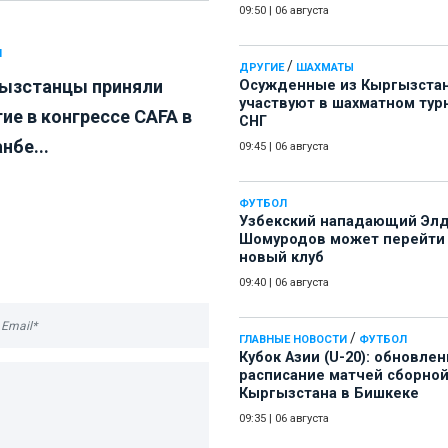
09:50
|
06 августа
Л
/
ДРУГИЕ
ШАХМАТЫ
ызстанцы приняли
Осужденные из Кыргызста
участвуют в шахматном тур
ие в конгрессе CAFA в
СНГ
нбе...
09:45
|
06 августа
ФУТБОЛ
Узбекский нападающий Эл
Шомуродов может перейти
новый клуб
09:40
|
06 августа
/
ГЛАВНЫЕ НОВОСТИ
ФУТБОЛ
Кубок Азии (U-20): обновле
расписание матчей сборно
Кыргызстана в Бишкеке
09:35
|
06 августа