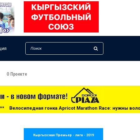
ция
О Проекте
 Apricot Marathon Race: нужны волонтеры! - 14:25
***
Ч
Кыргызская Премьер - лига - 2019