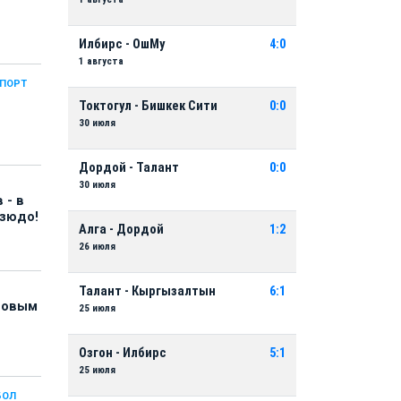
Илбирс - ОшМу
4:0
1 августа
СПОРТ
Токтогул - Бишкек Сити
0:0
30 июля
Дордой - Талант
0:0
30 июля
 - в
дзюдо!
Алга - Дордой
1:2
26 июля
Талант - Кыргызалтын
6:1
 новым
25 июля
Озгон - Илбирс
5:1
25 июля
БОЛ