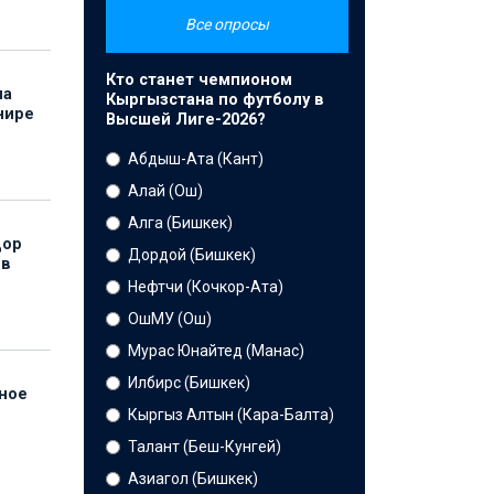
Все опросы
Кто станет чемпионом
на
Кыргызстана по футболу в
нире
Высшей Лиге-2026?
Абдыш-Ата (Кант)
Алай (Ош)
Алга (Бишкек)
дор
Дордой (Бишкек)
 в
Нефтчи (Кочкор-Ата)
ОшМУ (Ош)
Мурас Юнайтед (Манас)
Илбирс (Бишкек)
нное
й
Кыргыз Алтын (Кара-Балта)
Талант (Беш-Кунгей)
Азиагол (Бишкек)