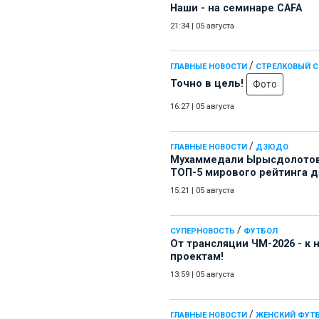
Наши - на семинаре СAFA
21:34
|
05 августа
/
ГЛАВНЫЕ НОВОСТИ
СТРЕЛКОВЫЙ 
Точно в цель!
Фото
16:27
|
05 августа
/
ГЛАВНЫЕ НОВОСТИ
ДЗЮДО
Мухаммедали Ырысдолотов
ТОП-5 мирового рейтинга 
15:21
|
05 августа
/
СУПЕРНОВОСТЬ
ФУТБОЛ
От трансляции ЧМ-2026 - к
проектам!
13:59
|
05 августа
/
ГЛАВНЫЕ НОВОСТИ
ЖЕНСКИЙ ФУТ