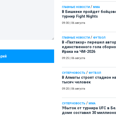
/
ГЛАВНЫЕ НОВОСТИ
ММА
В Бишкеке пройдет бойцов
турнир Fight Nights
09:30
|
06 августа
/
ГЛАВНЫЕ НОВОСТИ
ФУТБОЛ
В «Пахтакор» перешел авто
единственного гола сборн
Ирака на ЧМ-2026
арий
09:25
|
06 августа
/
СУПЕРНОВОСТЬ
ФУТБОЛ
В Алматы строят стадион на
тысяч человек
09:20
|
06 августа
/
СУПЕРНОВОСТЬ
ММА
Убыток от турнира UFC в Б
доме составил 30 миллион