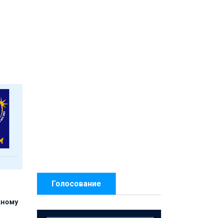
Голосование
жному