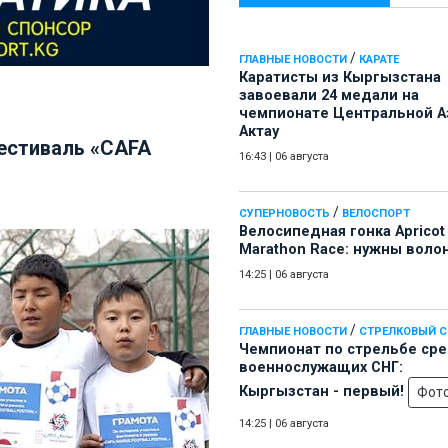
/
ГЛАВНЫЕ НОВОСТИ
КАРАТЕ
Каратисты из Кыргызстана
завоевали 24 медали на
чемпионате Центральной А
Актау
естиваль «CAFA
16:43
|
06 августа
/
СУПЕРНОВОСТЬ
ВЕЛОСПОРТ
Велосипедная гонка Apricot
Marathon Race: нужны воло
14:25
|
06 августа
/
ГЛАВНЫЕ НОВОСТИ
СТРЕЛКОВЫЙ 
Чемпионат по стрельбе ср
военнослужащих СНГ:
Кыргызстан - первый!
Фот
14:25
|
06 августа