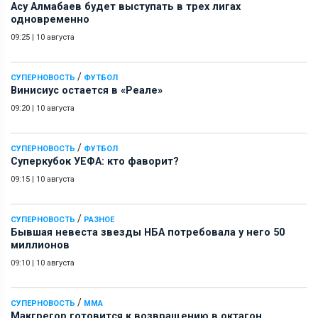
Асу Алмабаев будет выступать в трех лигах
одновременно
09:25
|
10 августа
/
СУПЕРНОВОСТЬ
ФУТБОЛ
Винисиус остается в «Реале»
09:20
|
10 августа
/
СУПЕРНОВОСТЬ
ФУТБОЛ
Суперкубок УЕФА: кто фаворит?
09:15
|
10 августа
/
СУПЕРНОВОСТЬ
РАЗНОЕ
Бывшая невеста звезды НБА потребовала у него 50
миллионов
09:10
|
10 августа
/
СУПЕРНОВОСТЬ
ММА
Макгрегор готовится к возвращению в октагон