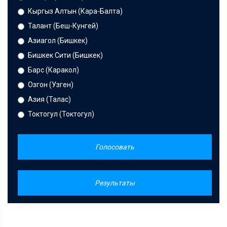
Кыргыз Алтын (Кара-Балта)
Талант (Беш-Кунгей)
Азиагол (Бишкек)
Бишкек Сити (Бишкек)
Барс (Каракол)
Озгон (Узген)
Азия (Талас)
Токтогул (Токтогул)
Голосовать
Результаты