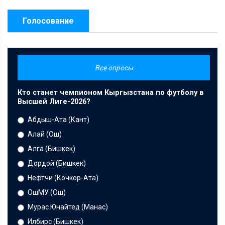
Голосование
Все опросы
Кто станет чемпионом Кыргызстана по футболу в
Высшей Лиге-2026?
Абдыш-Ата (Кант)
Алай (Ош)
Алга (Бишкек)
Дордой (Бишкек)
Нефтчи (Кочкор-Ата)
ОшМУ (Ош)
Мурас Юнайтед (Манас)
Илбирс (Бишкек)