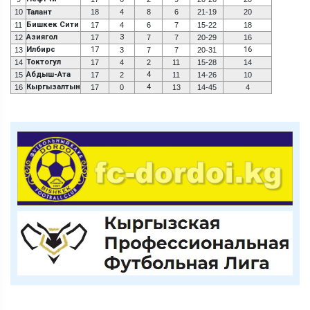
10
Талант
18
4
8
6
21-19
20
Бишкек Сити
11
17
4
6
7
15-22
18
Азиягол
3
12
17
7
7
20-29
16
Илбирс
17
16
13
3
7
7
20-31
Токтогул
14
17
4
2
11
15-28
14
Абдыш-Ата
4
15
17
2
11
14-26
10
Кыргызалтын
4
16
17
0
13
14-45
4