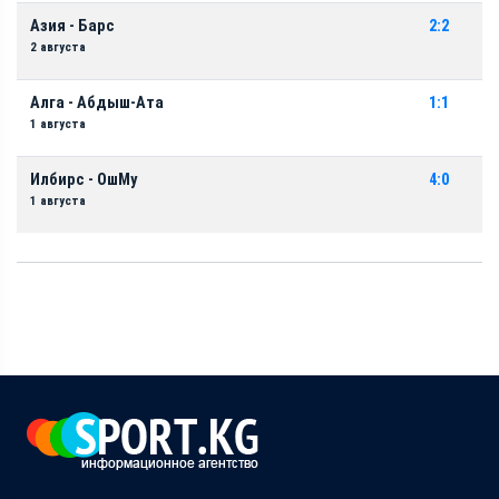
Азия - Барс
2:2
2 августа
Алга - Абдыш-Ата
1:1
1 августа
Илбирс - ОшМу
4:0
1 августа