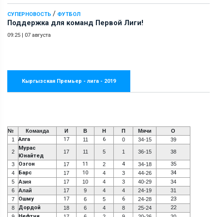
/
СУПЕРНОВОСТЬ
ФУТБОЛ
Поддержка для команд Первой Лиги!
09:25
|
07 августа
Кыргызская Премьер - лига - 2019
№
Команда
И
В
Н
П
Мячи
О
Алга
17
6
1
11
0
34-15
39
Мурас
2
17
11
5
1
36-15
38
Юнайтед
Озгон
11
4
35
3
17
2
34-18
Барс
10
34
4
17
4
3
44-26
5
Азия
17
10
4
3
40-29
34
6
Алай
17
9
4
4
24-19
31
Ошму
17
6
23
7
6
5
24-28
Дордой
22
8
18
6
4
8
25-24
Нефтчи
9
17
6
2
9
20-26
20