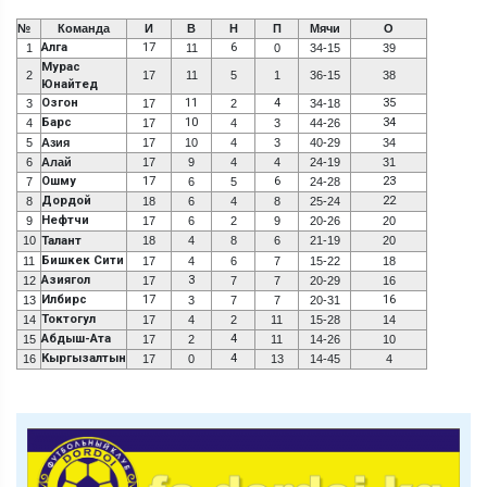
№
Команда
И
В
Н
П
Мячи
О
Алга
17
6
1
11
0
34-15
39
Мурас
2
17
11
5
1
36-15
38
Юнайтед
Озгон
11
4
35
3
17
2
34-18
Барс
10
34
4
17
4
3
44-26
5
Азия
17
10
4
3
40-29
34
6
Алай
17
9
4
4
24-19
31
Ошму
17
6
23
7
6
5
24-28
Дордой
22
8
18
6
4
8
25-24
Нефтчи
9
17
6
2
9
20-26
20
10
Талант
18
4
8
6
21-19
20
Бишкек Сити
11
17
4
6
7
15-22
18
Азиягол
3
12
17
7
7
20-29
16
Илбирс
17
16
13
3
7
7
20-31
Токтогул
14
17
4
2
11
15-28
14
Абдыш-Ата
4
15
17
2
11
14-26
10
Кыргызалтын
4
16
17
0
13
14-45
4