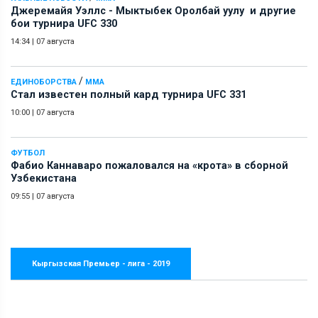
Джеремайя Уэллс - Мыктыбек Оролбай уулу и другие
бои турнира UFC 330
14:34
|
07 августа
/
ЕДИНОБОРСТВА
ММА
Стал известен полный кард турнира UFC 331
10:00
|
07 августа
ФУТБОЛ
Фабио Каннаваро пожаловался на «крота» в сборной
Узбекистана
09:55
|
07 августа
Кыргызская Премьер - лига - 2019