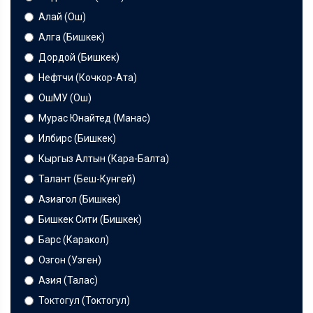
Алай (Ош)
Алга (Бишкек)
Дордой (Бишкек)
Нефтчи (Кочкор-Ата)
ОшМУ (Ош)
Мурас Юнайтед (Манас)
Илбирс (Бишкек)
Кыргыз Алтын (Кара-Балта)
Талант (Беш-Кунгей)
Азиагол (Бишкек)
Бишкек Сити (Бишкек)
Барс (Каракол)
Озгон (Узген)
Азия (Талас)
Токтогул (Токтогул)