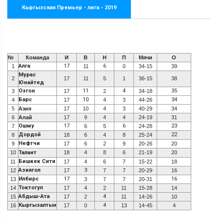
Кыргызская Премьер - лига - 2019
№
Команда
И
В
Н
П
Мячи
О
Алга
17
6
1
11
0
34-15
39
Мурас
2
17
11
5
1
36-15
38
Юнайтед
Озгон
11
4
35
3
17
2
34-18
Барс
10
34
4
17
4
3
44-26
5
Азия
17
10
4
3
40-29
34
6
Алай
17
9
4
4
24-19
31
Ошму
17
6
23
7
6
5
24-28
Дордой
22
8
18
6
4
8
25-24
Нефтчи
9
17
6
2
9
20-26
20
10
Талант
18
4
8
6
21-19
20
Бишкек Сити
11
17
4
6
7
15-22
18
Азиягол
3
12
17
7
7
20-29
16
Илбирс
17
16
13
3
7
7
20-31
Токтогул
14
17
4
2
11
15-28
14
Абдыш-Ата
4
15
17
2
11
14-26
10
Кыргызалтын
4
16
17
0
13
14-45
4