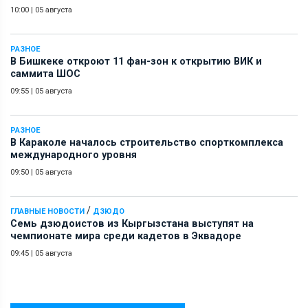
10:00
|
05 августа
РАЗНОЕ
В Бишкеке откроют 11 фан-зон к открытию ВИК и
саммита ШОС
09:55
|
05 августа
РАЗНОЕ
В Караколе началось строительство спорткомплекса
международного уровня
09:50
|
05 августа
/
ГЛАВНЫЕ НОВОСТИ
ДЗЮДО
Семь дзюдоистов из Кыргызстана выступят на
чемпионате мира среди кадетов в Эквадоре
09:45
|
05 августа