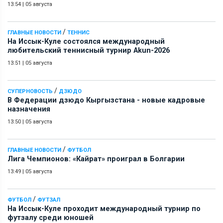
13:54
|
05 августа
/
ГЛАВНЫЕ НОВОСТИ
ТЕННИС
На Иссык-Куле состоялся международный
любительский теннисный турнир Akun-2026
13:51
|
05 августа
/
СУПЕРНОВОСТЬ
ДЗЮДО
В Федерации дзюдо Кыргызстана - новые кадровые
назначения
13:50
|
05 августа
/
ГЛАВНЫЕ НОВОСТИ
ФУТБОЛ
Лига Чемпионов: «Кайрат» проиграл в Болгарии
13:49
|
05 августа
/
ФУТБОЛ
ФУТЗАЛ
На Иссык-Куле проходит международный турнир по
футзалу среди юношей