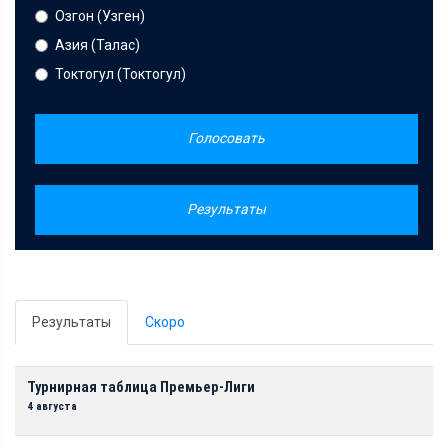
Озгон (Узген)
Азия (Талас)
Токтогул (Токтогул)
Голосовать
Результаты
Результаты
Скоро
Турнирная таблица Премьер-Лиги
4 августа