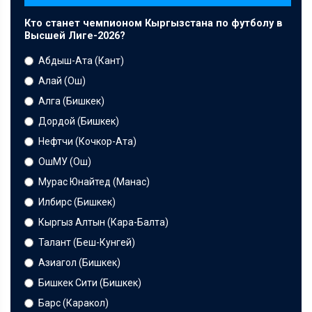
Кто станет чемпионом Кыргызстана по футболу в
Высшей Лиге-2026?
Абдыш-Ата (Кант)
Алай (Ош)
Алга (Бишкек)
Дордой (Бишкек)
Нефтчи (Кочкор-Ата)
ОшМУ (Ош)
Мурас Юнайтед (Манас)
Илбирс (Бишкек)
Кыргыз Алтын (Кара-Балта)
Талант (Беш-Кунгей)
Азиагол (Бишкек)
Бишкек Сити (Бишкек)
Барс (Каракол)