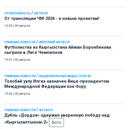
/
СУПЕРНОВОСТЬ
ФУТБОЛ
От трансляции ЧМ-2026 - к новым проектам!
13:59
|
05 августа
/
ГЛАВНЫЕ НОВОСТИ
ЖЕНСКИЙ ФУТБОЛ
Футболистка из Кыргызстана Айжан Боронбекова
сыграла в Лиге Чемпионов
13:57
|
05 августа
/
ГЛАВНЫЕ НОВОСТИ
НАЦИОНАЛЬНЫЕ ВИДЫ СПОРТА
Толобай уулу Илгиз назначен Вице-президентом
Международной Федерации кок-бору
13:56
|
05 августа
/
ГЛАВНЫЕ НОВОСТИ
ФУТБОЛ
Дубль «Дордоя» одержал уверенную победу над
«Кыргызалтыном-2»
Фото