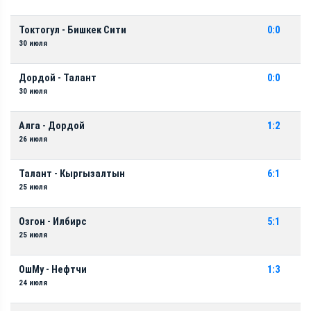
Токтогул - Бишкек Сити
0:0
30 июля
Дордой - Талант
0:0
30 июля
Алга - Дордой
1:2
26 июля
Талант - Кыргызалтын
6:1
25 июля
Озгон - Илбирс
5:1
25 июля
ОшМу - Нефтчи
1:3
24 июля