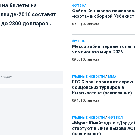
 на билеты на
ФУТБОЛ
Фабио Каннаваро пожалова
пиаде-2016 составят
«крота» в сборной Узбекист
 до 2300 долларов...
09:55
|
07 августа
ФУТБОЛ
Месси забил первые голы 
чемпионата мира-2026
09:50
|
07 августа
/
ГЛАВНЫЕ НОВОСТИ
ММА
EFC Global проведет серию
бойцовских турниров в
Кыргызстане (расписание)
09:45
|
07 августа
/
ГЛАВНЫЕ НОВОСТИ
ФУТБОЛ
«Мурас Юнайтед» и «Дордо
стартуют в Лиге Вызова АФ
(расписание)