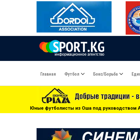
Главная
Футбол
Бокс/борьба
Еди
исты из Оша под руководством Азамата Байматова участву