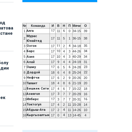
под
№
Команда
И
В
Н
П
Мячи
О
матова
Алга
17
6
1
11
0
34-15
39
хстане
Мурас
2
17
11
5
1
36-15
38
Юнайтед
Озгон
11
4
35
3
17
2
34-18
Барс
10
34
4
17
4
3
44-26
5
Азия
17
10
4
3
40-29
34
6
Алай
17
9
4
4
24-19
31
болу
Ошму
17
6
23
7
6
5
24-28
ндии
Дордой
22
8
18
6
4
8
25-24
Нефтчи
9
17
6
2
9
20-26
20
10
Талант
18
4
8
6
21-19
20
Бишкек Сити
11
17
4
6
7
15-22
18
Азиягол
3
12
17
7
7
20-29
16
бек
Илбирс
17
16
13
3
7
7
20-31
Токтогул
14
17
4
2
11
15-28
14
Абдыш-Ата
4
15
17
2
11
14-26
10
Кыргызалтын
4
16
17
0
13
14-45
4