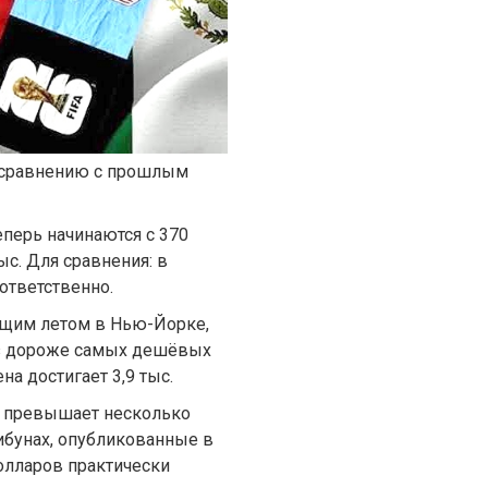
 сравнению с прошлым
еперь начинаются с 370
ыс. Для сравнения: в
оответственно.
ющим летом в Нью-Йорке,
 раз дороже самых дешёвых
на достигает 3,9 тыс.
 превышает несколько
ибунах, опубликованные в
долларов практически