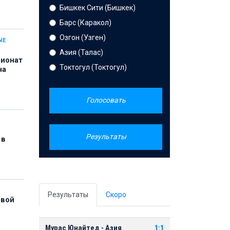
Бишкек Сити (Бишкек)
Барс (Каракол)
Озгон (Узген)
ЫЕ
Азия (Талас)
пионат
Токтогул (Токтогул)
на
Голосовать
Результаты
 в
Результаты
Скоро
рвой
Мурас Юнайтед - Азия
1:1