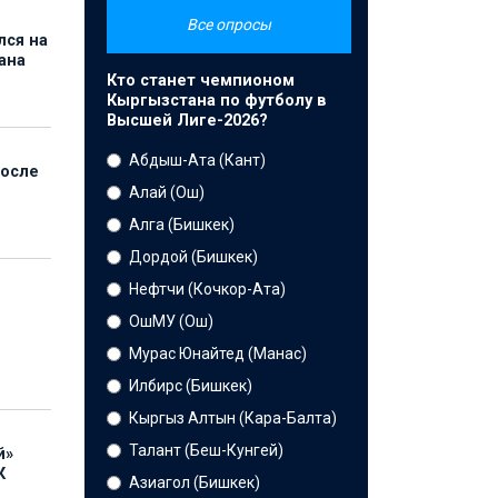
Все опросы
лся на
ана
Кто станет чемпионом
Кыргызстана по футболу в
Высшей Лиге-2026?
Абдыш-Ата (Кант)
после
Алай (Ош)
Алга (Бишкек)
Дордой (Бишкек)
Нефтчи (Кочкор-Ата)
ОшМУ (Ош)
Мурас Юнайтед (Манас)
Илбирс (Бишкек)
Кыргыз Алтын (Кара-Балта)
Талант (Беш-Кунгей)
й»
К
Азиагол (Бишкек)