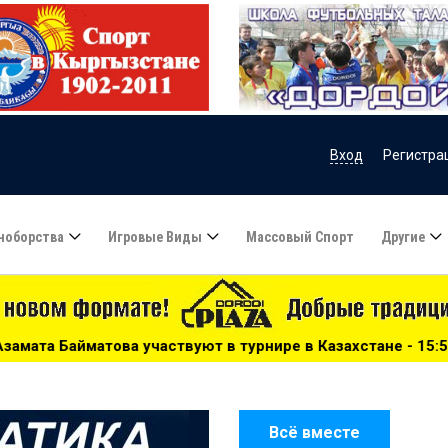
Вход
Регистра
ноборства
Игровые Виды
Массовый Спорт
Другие
ют в турнире в Казахстане - 15:51
***
Сборную Казахст
Всё вместе