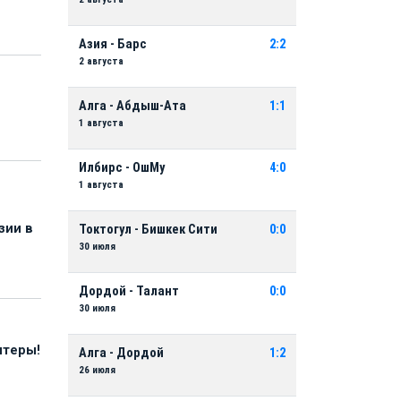
Азия - Барс
2:2
2 августа
Алга - Абдыш-Ата
1:1
1 августа
Илбирс - ОшМу
4:0
1 августа
зии в
Токтогул - Бишкек Сити
0:0
30 июля
Дордой - Талант
0:0
30 июля
нтеры!
Алга - Дордой
1:2
26 июля