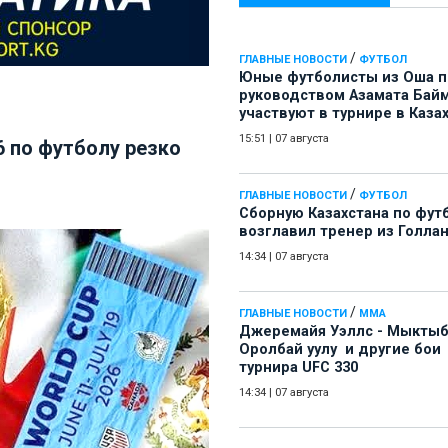
/
ГЛАВНЫЕ НОВОСТИ
ФУТБОЛ
Юные футболисты из Оша 
руководством Азамата Бай
участвуют в турнире в Каза
15:51
|
07 августа
 по футболу резко
/
ГЛАВНЫЕ НОВОСТИ
ФУТБОЛ
Сборную Казахстана по фут
возглавил тренер из Голла
14:34
|
07 августа
/
ГЛАВНЫЕ НОВОСТИ
ММА
Джеремайя Уэллс - Мыкты
Оролбай уулу и другие бои
турнира UFC 330
14:34
|
07 августа