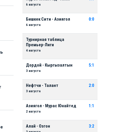
6 августа
Бишкек Сити - Азиягол
0:0
6 августа
Турнирная таблица
Премьер-Лиги
4 августа
ть
Дордой - Кыргызалтын
5:1
3 августа
Нефтчи - Талант
2:0
т
3 августа
Азиягол - Мурас Юнайтед
1:1
2 августа
Алай - Озгон
3:2
ые
2 августа