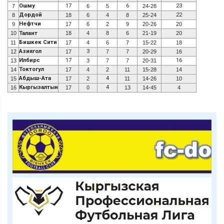
Ошму
17
6
23
7
6
5
24-28
Дордой
22
8
18
6
4
8
25-24
Нефтчи
9
17
6
2
9
20-26
20
10
Талант
18
4
8
6
21-19
20
Бишкек Сити
11
17
4
6
7
15-22
18
Азиягол
3
12
17
7
7
20-29
16
Илбирс
17
16
13
3
7
7
20-31
Токтогул
14
17
4
2
11
15-28
14
Абдыш-Ата
4
15
17
2
11
14-26
10
Кыргызалтын
4
16
17
0
13
14-45
4