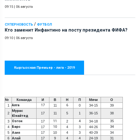
09:15
|
06 августа
/
СУПЕРНОВОСТЬ
ФУТБОЛ
Кто заменит Инфантино на посту президента ФИФА?
09:10
|
06 августа
Кыргызская Премьер - лига - 2019
№
Команда
И
В
Н
П
Мячи
О
Алга
17
6
1
11
0
34-15
39
Мурас
2
17
11
5
1
36-15
38
Юнайтед
Озгон
11
4
35
3
17
2
34-18
Барс
10
34
4
17
4
3
44-26
5
Азия
17
10
4
3
40-29
34
6
Алай
17
9
4
4
24-19
31