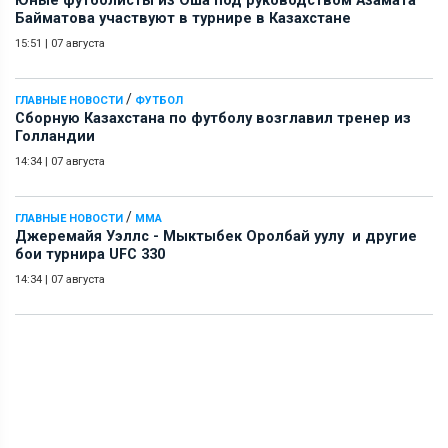
Юные футболисты из Оша под руководством Азамата
Байматова участвуют в турнире в Казахстане
15:51
|
07 августа
/
ГЛАВНЫЕ НОВОСТИ
ФУТБОЛ
Сборную Казахстана по футболу возглавил тренер из
Голландии
14:34
|
07 августа
/
ГЛАВНЫЕ НОВОСТИ
ММА
Джеремайя Уэллс - Мыктыбек Оролбай уулу и другие
бои турнира UFC 330
14:34
|
07 августа