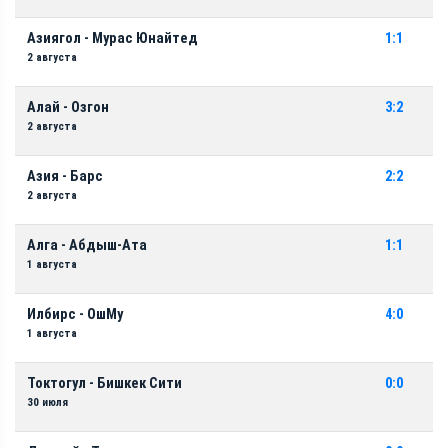
Азиягол - Мурас Юнайтед
1:1
2 августа
Алай - Озгон
3:2
2 августа
Азия - Барс
2:2
2 августа
Алга - Абдыш-Ата
1:1
1 августа
Илбирс - ОшМу
4:0
1 августа
Токтогул - Бишкек Сити
0:0
30 июля