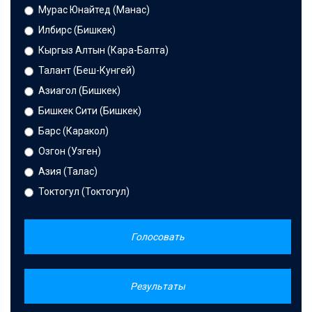
Мурас Юнайтед (Манас)
Илбирс (Бишкек)
Кыргыз Алтын (Кара-Балта)
Талант (Беш-Кунгей)
Азиагол (Бишкек)
Бишкек Сити (Бишкек)
Барс (Каракол)
Озгон (Узген)
Азия (Талас)
Токтогул (Токтогул)
Голосовать
Результаты