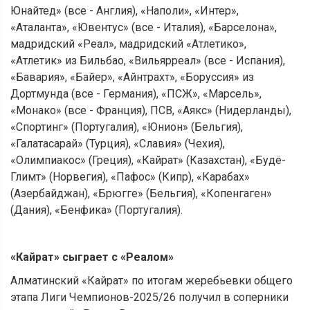
Юнайтед» (все - Англия), «Наполи», «Интер»,
«Аталанта», «Ювентус» (все - Италия), «Барселона»,
мадридский «Реал», мадридский «Атлетико»,
«Атлетик» из Бильбао, «Вильярреал» (все - Испания),
«Бавария», «Байер», «Айнтрахт», «Боруссия» из
Дортмунда (все - Германия), «ПСЖ», «Марсель»,
«Монако» (все - Франция), ПСВ, «Аякс» (Нидерланды),
«Спортинг» (Португалия), «Юнион» (Бельгия),
«Галатасарай» (Турция), «Славия» (Чехия),
«Олимпиакос» (Греция), «Кайрат» (Казахстан), «Будё-
Глимт» (Норвегия), «Пафос» (Кипр), «Карабах»
(Азербайджан), «Брюгге» (Бельгия), «Копенгаген»
(Дания), «Бенфика» (Португалия).
«
Кайрат
»
сыграет с
«
Реалом
»
Алматинский «Кайрат» по итогам жеребьевки общего
этапа Лиги Чемпионов-2025/26 получил в соперники