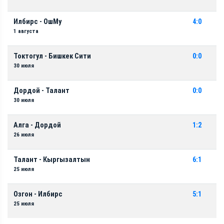
Илбирс - ОшМу
4:0
1 августа
Токтогул - Бишкек Сити
0:0
30 июля
Дордой - Талант
0:0
30 июля
Алга - Дордой
1:2
26 июля
Талант - Кыргызалтын
6:1
25 июля
Озгон - Илбирс
5:1
25 июля