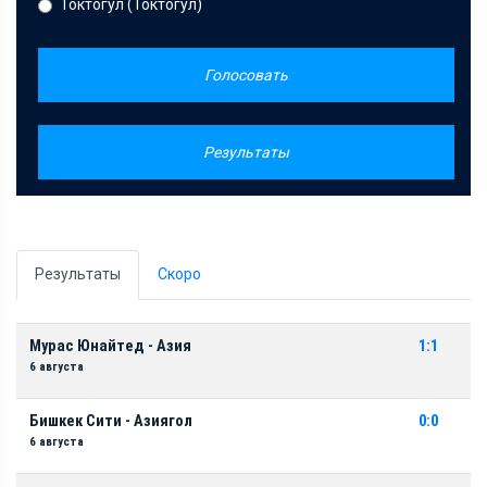
Токтогул (Токтогул)
Голосовать
Результаты
Результаты
Скоро
Мурас Юнайтед - Азия
1:1
6 августа
Бишкек Сити - Азиягол
0:0
6 августа