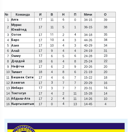
№
Команда
И
В
Н
П
Мячи
О
Алга
17
6
1
11
0
34-15
39
Мурас
2
17
11
5
1
36-15
38
Юнайтед
Озгон
11
4
35
3
17
2
34-18
Барс
10
34
4
17
4
3
44-26
5
Азия
17
10
4
3
40-29
34
6
Алай
17
9
4
4
24-19
31
Ошму
17
6
23
7
6
5
24-28
Дордой
22
8
18
6
4
8
25-24
Нефтчи
9
17
6
2
9
20-26
20
10
Талант
18
4
8
6
21-19
20
Бишкек Сити
11
17
4
6
7
15-22
18
Азиягол
3
12
17
7
7
20-29
16
Илбирс
17
16
13
3
7
7
20-31
Токтогул
14
17
4
2
11
15-28
14
Абдыш-Ата
4
15
17
2
11
14-26
10
Кыргызалтын
4
16
17
0
13
14-45
4