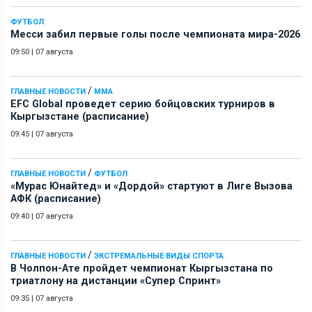
ФУТБОЛ
Месси забил первые голы после чемпионата мира-2026
09:50
|
07 августа
/
ГЛАВНЫЕ НОВОСТИ
ММА
EFC Global проведет серию бойцовских турниров в
Кыргызстане (расписание)
09:45
|
07 августа
/
ГЛАВНЫЕ НОВОСТИ
ФУТБОЛ
«Мурас Юнайтед» и «Дордой» стартуют в Лиге Вызова
АФК (расписание)
09:40
|
07 августа
/
ГЛАВНЫЕ НОВОСТИ
ЭКСТРЕМАЛЬНЫЕ ВИДЫ СПОРТА
В Чолпон-Ате пройдет чемпионат Кыргызстана по
триатлону на дистанции «Супер Спринт»
09:35
|
07 августа