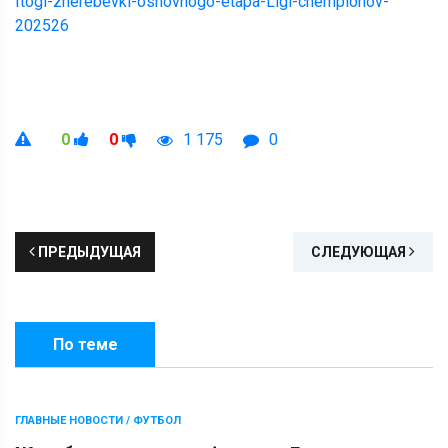
Itogi-zherebevki-osnovnogo-etapa-Ligi-chempionov-
202526
0
0
1 175
0
ПРЕДЫДУЩАЯ
СЛЕДУЮЩАЯ
По теме
ГЛАВНЫЕ НОВОСТИ / ФУТБОЛ