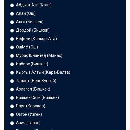
Абдыш-Ата (Кант)
Алай (Ош)
Алга (Бишкек)
Дордой (Бишкек)
Нефтчи (Кочкор-Ата)
ОшМУ (Ош)
Мурас Юнайтед (Манас)
Илбирс (Бишкек)
Кыргыз Алтын (Кара-Балта)
Талант (Беш-Кунгей)
Азиагол (Бишкек)
Бишкек Сити (Бишкек)
Барс (Каракол)
Озгон (Узген)
Азия (Талас)