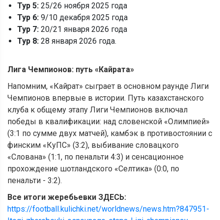
Тур 5:
25/26 ноября 2025 года
Тур 6:
9/10 декабря 2025 года
Тур 7:
20/21 января 2026 года
Тур 8:
28 января 2026 года.
Лига Чемпионов: путь
«
Кайрата
»
Напомним, «Кайрат» сыграет в основном раунде Лиги
Чемпионов впервые в истории. Путь казахстанского
клуба к общему этапу Лиги Чемпионов включал
победы в квалификации: над словенской «Олимпией»
(3:1 по сумме двух матчей), камбэк в противостоянии с
финским «КуПС» (3:2), выбивание словацкого
«Слована» (1:1, по пенальти 4:3) и сенсационное
прохождение шотландского «Селтика» (0:0, по
пенальти - 3:2).
Все итоги жеребьевки ЗДЕСЬ:
https://football.kulichki.net/worldnews/news.htm?847951-