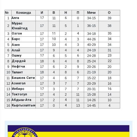
№
Команда
И
В
Н
П
Мячи
О
Алга
17
6
1
11
0
34-15
39
Мурас
2
17
11
5
1
36-15
38
Юнайтед
Озгон
11
4
35
3
17
2
34-18
Барс
10
34
4
17
4
3
44-26
5
Азия
17
10
4
3
40-29
34
6
Алай
17
9
4
4
24-19
31
Ошму
17
6
23
7
6
5
24-28
Дордой
22
8
18
6
4
8
25-24
Нефтчи
9
17
6
2
9
20-26
20
10
Талант
18
4
8
6
21-19
20
Бишкек Сити
11
17
4
6
7
15-22
18
Азиягол
3
12
17
7
7
20-29
16
Илбирс
17
16
13
3
7
7
20-31
Токтогул
14
17
4
2
11
15-28
14
Абдыш-Ата
4
15
17
2
11
14-26
10
Кыргызалтын
4
16
17
0
13
14-45
4