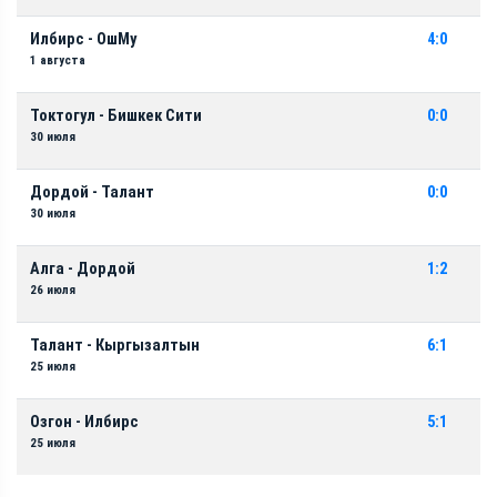
Илбирс - ОшМу
4:0
1 августа
Токтогул - Бишкек Сити
0:0
30 июля
Дордой - Талант
0:0
30 июля
Алга - Дордой
1:2
26 июля
Талант - Кыргызалтын
6:1
25 июля
Озгон - Илбирс
5:1
25 июля