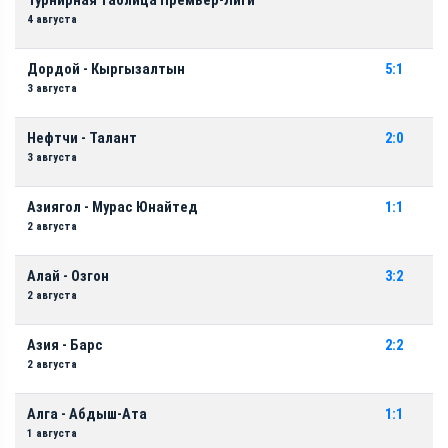
Турнирная таблица Премьер-Лиги
4 августа
Дордой - Кыргызалтын
5:1
3 августа
Нефтчи - Талант
2:0
3 августа
Азиягол - Мурас Юнайтед
1:1
2 августа
Алай - Озгон
3:2
2 августа
Азия - Барс
2:2
2 августа
Алга - Абдыш-Ата
1:1
1 августа