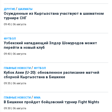
/
ДРУГИЕ
ШАХМАТЫ
Осужденные из Кыргызстана участвуют в шахматном
турнире СНГ
09:45
|
06 августа
ФУТБОЛ
Узбекский нападающий Элдор Шомуродов может
перейти в новый клуб
09:40
|
06 августа
/
ГЛАВНЫЕ НОВОСТИ
ФУТБОЛ
Кубок Азии (U-20): обновленное расписание матчей
сборной Кыргызстана в Бишкеке
09:35
|
06 августа
/
ГЛАВНЫЕ НОВОСТИ
ММА
В Бишкеке пройдет бойцовский турнир Fight Nights
09:30
|
06 августа