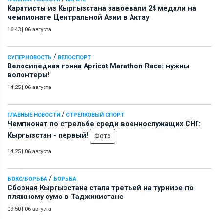
Каратисты из Кыргызстана завоевали 24 медали на
чемпионате Центральной Азии в Актау
16:43
|
06 августа
/
СУПЕРНОВОСТЬ
ВЕЛОСПОРТ
Велосипедная гонка Apricot Marathon Race: нужны
волонтеры!
14:25
|
06 августа
/
ГЛАВНЫЕ НОВОСТИ
СТРЕЛКОВЫЙ СПОРТ
Чемпионат по стрельбе среди военнослужащих СНГ:
Кыргызстан - первый!
Фото
14:25
|
06 августа
/
БОКС/БОРЬБА
БОРЬБА
Сборная Кыргызстана стала третьей на турнире по
пляжному сумо в Таджикистане
09:50
|
06 августа