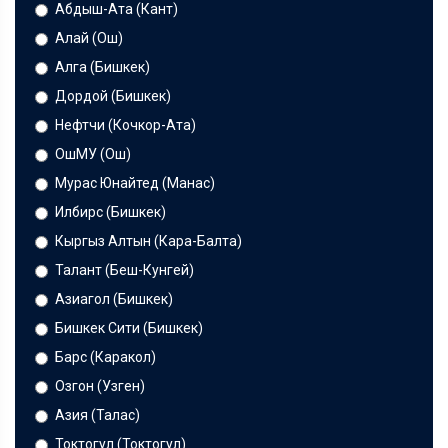
Абдыш-Ата (Кант)
Алай (Ош)
Алга (Бишкек)
Дордой (Бишкек)
Нефтчи (Кочкор-Ата)
ОшМУ (Ош)
Мурас Юнайтед (Манас)
Илбирс (Бишкек)
Кыргыз Алтын (Кара-Балта)
Талант (Беш-Кунгей)
Азиагол (Бишкек)
Бишкек Сити (Бишкек)
Барс (Каракол)
Озгон (Узген)
Азия (Талас)
Токтогул (Токтогул)