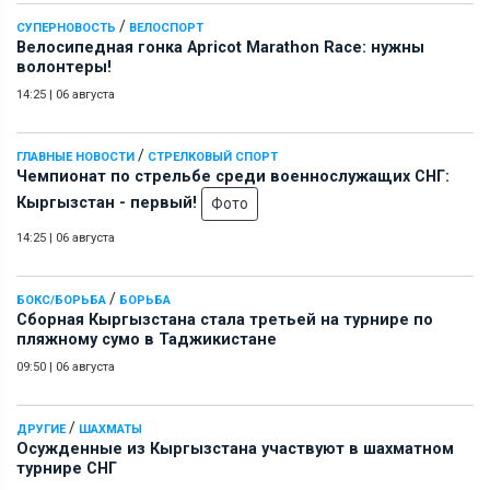
/
СУПЕРНОВОСТЬ
ВЕЛОСПОРТ
Велосипедная гонка Apricot Marathon Race: нужны
волонтеры!
14:25
|
06 августа
/
ГЛАВНЫЕ НОВОСТИ
СТРЕЛКОВЫЙ СПОРТ
Чемпионат по стрельбе среди военнослужащих СНГ:
Кыргызстан - первый!
Фото
14:25
|
06 августа
/
БОКС/БОРЬБА
БОРЬБА
Сборная Кыргызстана стала третьей на турнире по
пляжному сумо в Таджикистане
09:50
|
06 августа
/
ДРУГИЕ
ШАХМАТЫ
Осужденные из Кыргызстана участвуют в шахматном
турнире СНГ