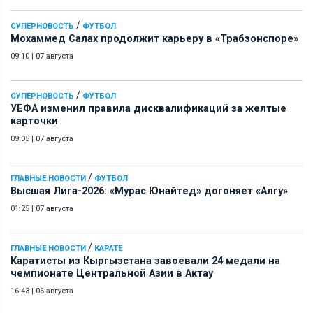
/
СУПЕРНОВОСТЬ
ФУТБОЛ
Мохаммед Салах продолжит карьеру в «Трабзонспоре»
09:10
|
07 августа
/
СУПЕРНОВОСТЬ
ФУТБОЛ
УЕФА изменил правила дисквалификаций за желтые
карточки
09:05
|
07 августа
/
ГЛАВНЫЕ НОВОСТИ
ФУТБОЛ
Высшая Лига-2026: «Мурас Юнайтед» догоняет «Алгу»
01:25
|
07 августа
/
ГЛАВНЫЕ НОВОСТИ
КАРАТЕ
Каратисты из Кыргызстана завоевали 24 медали на
чемпионате Центральной Азии в Актау
16:43
|
06 августа