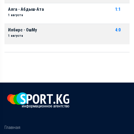
Алга - Абдыш-Ата
1:1
1 августа
Илбирс - ОшМу
4:0
1 августа
Главная