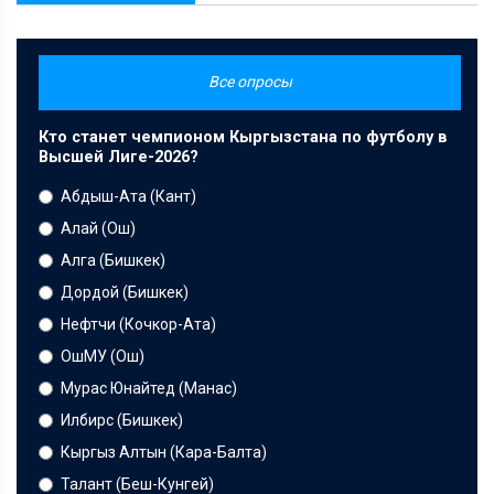
Все опросы
Кто станет чемпионом Кыргызстана по футболу в
Высшей Лиге-2026?
Абдыш-Ата (Кант)
Алай (Ош)
Алга (Бишкек)
Дордой (Бишкек)
Нефтчи (Кочкор-Ата)
ОшМУ (Ош)
Мурас Юнайтед (Манас)
Илбирс (Бишкек)
Кыргыз Алтын (Кара-Балта)
Талант (Беш-Кунгей)