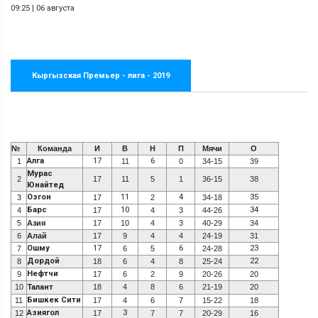
09:25
|
06 августа
Кыргызская Премьер - лига - 2019
№
Команда
И
В
Н
П
Мячи
О
Алга
17
6
1
11
0
34-15
39
Мурас
2
17
11
5
1
36-15
38
Юнайтед
Озгон
11
4
35
3
17
2
34-18
Барс
10
34
4
17
4
3
44-26
5
Азия
17
10
4
3
40-29
34
6
Алай
17
9
4
4
24-19
31
Ошму
17
6
23
7
6
5
24-28
Дордой
22
8
18
6
4
8
25-24
Нефтчи
9
17
6
2
9
20-26
20
10
Талант
18
4
8
6
21-19
20
Бишкек Сити
11
17
4
6
7
15-22
18
Азиягол
3
12
17
7
7
20-29
16