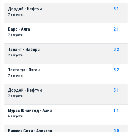
Дордой - Нефтчи
5:1
7 августа
Барс - Алга
2:1
7 августа
Талант - Илбирс
0:2
7 августа
Токтогул - Озгон
3:2
7 августа
Дордой - Нефтчи
5:1
7 августа
Мурас Юнайтед - Азия
1:1
6 августа
Бишкек Сити - Азиягол
0:0