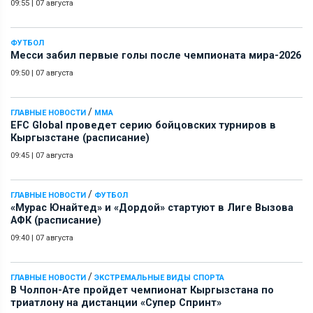
09:55
|
07 августа
ФУТБОЛ
Месси забил первые голы после чемпионата мира-2026
09:50
|
07 августа
/
ГЛАВНЫЕ НОВОСТИ
ММА
EFC Global проведет серию бойцовских турниров в
Кыргызстане (расписание)
09:45
|
07 августа
/
ГЛАВНЫЕ НОВОСТИ
ФУТБОЛ
«Мурас Юнайтед» и «Дордой» стартуют в Лиге Вызова
АФК (расписание)
09:40
|
07 августа
/
ГЛАВНЫЕ НОВОСТИ
ЭКСТРЕМАЛЬНЫЕ ВИДЫ СПОРТА
В Чолпон-Ате пройдет чемпионат Кыргызстана по
триатлону на дистанции «Супер Спринт»