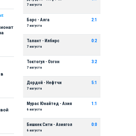
7 августа
ЫЕ
Барс - Алга
2:1
7 августа
пионат
на
Талант - Илбирс
0:2
7 августа
Токтогул - Озгон
3:2
7 августа
 в
Дордой - Нефтчи
5:1
7 августа
Мурас Юнайтед - Азия
1:1
6 августа
рвой
Бишкек Сити - Азиягол
0:0
6 августа