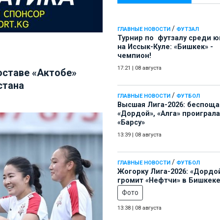
/
ГЛАВНЫЕ НОВОСТИ
ФУТЗАЛ
Турнир по футзалу среди 
на Иссык-Куле: «Бишкек» -
чемпион!
17:21
|
08 августа
оставе «Актобе»
стана
/
ГЛАВНЫЕ НОВОСТИ
ФУТБОЛ
Высшая Лига-2026: беспощ
«Дордой», «Алга» проиграла
«Барсу»
13:39
|
08 августа
/
ГЛАВНЫЕ НОВОСТИ
ФУТБОЛ
Жогорку Лига-2026: «Дордо
громит «Нефтчи» в Бишкеке
Фото
13:38
|
08 августа