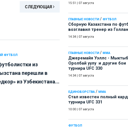
15:51
|
07 августа
СЛЕДУЮЩАЯ
/
ГЛАВНЫЕ НОВОСТИ
ФУТБОЛ
Сборную Казахстана по фут
возглавил тренер из Голла
14:34
|
07 августа
/
ГЛАВНЫЕ НОВОСТИ
ММА
Й ФУТБОЛ
Джеремайя Уэллс - Мыкты
Оролбай уулу и другие бои
футболистки из
турнира UFC 330
ызстана перешли в
14:34
|
07 августа
дкор» из Узбекистана...
/
ЕДИНОБОРСТВА
ММА
Стал известен полный кард
турнира UFC 331
10:00
|
07 августа
ФУТБОЛ