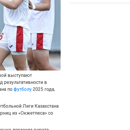
орой выступают
д результативности в
ана по
футболу
2025 года,
утбольной Лиги Казахстана
рниц из «Окжетпеса» со
енко поразила ворота