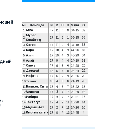
юношей
№
Команда
И
В
Н
П
Мячи
О
Алга
17
6
1
11
0
34-15
39
Мурас
2
17
11
5
1
36-15
38
Юнайтед
Озгон
11
4
35
3
17
2
34-18
Барс
10
34
4
17
4
3
44-26
5
Азия
17
10
4
3
40-29
34
6
Алай
17
9
4
4
24-19
31
адный
Ошму
17
6
23
7
6
5
24-28
Дордой
22
8
18
6
4
8
25-24
Нефтчи
9
17
6
2
9
20-26
20
10
Талант
18
4
8
6
21-19
20
Бишкек Сити
11
17
4
6
7
15-22
18
Азиягол
3
12
17
7
7
20-29
16
Илбирс
17
16
13
3
7
7
20-31
й»
Токтогул
14
17
4
2
11
15-28
14
!
Абдыш-Ата
4
15
17
2
11
14-26
10
Кыргызалтын
4
16
17
0
13
14-45
4