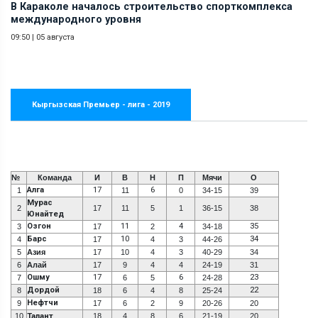
В Караколе началось строительство спорткомплекса
международного уровня
09:50
|
05 августа
Кыргызская Премьер - лига - 2019
№
Команда
И
В
Н
П
Мячи
О
Алга
17
6
1
11
0
34-15
39
Мурас
2
17
11
5
1
36-15
38
Юнайтед
Озгон
11
4
35
3
17
2
34-18
Барс
10
34
4
17
4
3
44-26
5
Азия
17
10
4
3
40-29
34
6
Алай
17
9
4
4
24-19
31
Ошму
17
6
23
7
6
5
24-28
Дордой
22
8
18
6
4
8
25-24
Нефтчи
9
17
6
2
9
20-26
20
10
Талант
18
4
8
6
21-19
20