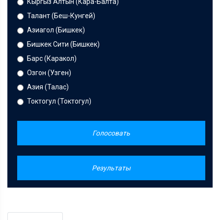
Кыргыз Алтын (Кара-Балта)
Талант (Беш-Кунгей)
Азиагол (Бишкек)
Бишкек Сити (Бишкек)
Барс (Каракол)
Озгон (Узген)
Азия (Талас)
Токтогул (Токтогул)
Голосовать
Результаты