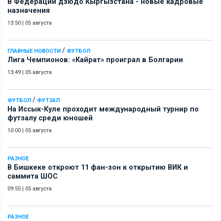
В Федерации дзюдо Кыргызстана - новые кадровые
назначения
13:50
|
05 августа
/
ГЛАВНЫЕ НОВОСТИ
ФУТБОЛ
Лига Чемпионов: «Кайрат» проиграл в Болгарии
13:49
|
05 августа
/
ФУТБОЛ
ФУТЗАЛ
На Иссык-Куле проходит международный турнир по
футзалу среди юношей
10:00
|
05 августа
РАЗНОЕ
В Бишкеке откроют 11 фан-зон к открытию ВИК и
саммита ШОС
09:55
|
05 августа
РАЗНОЕ