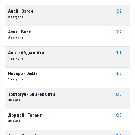
Алай - Озгон
3:2
2 августа
Азия - Барс
2:2
2 августа
Алга - Абдыш-Ата
1:1
1 августа
Илбирс - ОшМу
4:0
1 августа
Токтогул - Бишкек Сити
0:0
30 июля
Дордой - Талант
0:0
30 июля