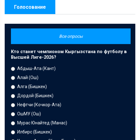
Голосование
Все опросы
Кто станет чемпионом Кыргызстана по футболу в
Высшей Лиге-2026?
Абдыш-Ата (Кант)
Алай (Ош)
Алга (Бишкек)
Дордой (Бишкек)
Нефтчи (Кочкор-Ата)
ОшМУ (Ош)
Мурас Юнайтед (Манас)
Илбирс (Бишкек)