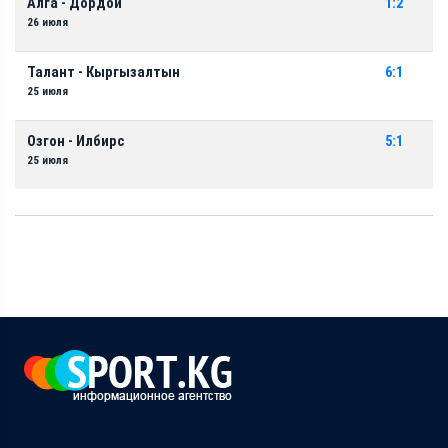
Алга - Дордой
1:2
26 июля
Талант - Кыргызалтын
6:1
25 июля
Озгон - Илбирс
5:1
25 июля