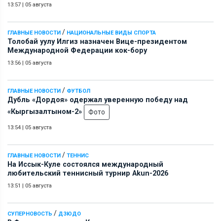
13:57
|
05 августа
/
ГЛАВНЫЕ НОВОСТИ
НАЦИОНАЛЬНЫЕ ВИДЫ СПОРТА
Толобай уулу Илгиз назначен Вице-президентом
Международной Федерации кок-бору
13:56
|
05 августа
/
ГЛАВНЫЕ НОВОСТИ
ФУТБОЛ
Дубль «Дордоя» одержал уверенную победу над
«Кыргызалтыном-2»
Фото
13:54
|
05 августа
/
ГЛАВНЫЕ НОВОСТИ
ТЕННИС
На Иссык-Куле состоялся международный
любительский теннисный турнир Akun-2026
13:51
|
05 августа
/
СУПЕРНОВОСТЬ
ДЗЮДО