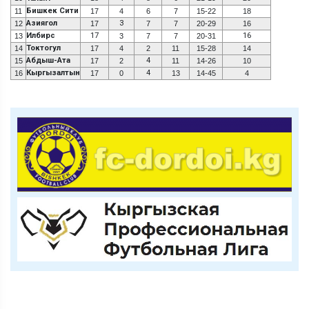
Бишкек Сити
11
17
4
6
7
15-22
18
Азиягол
3
12
17
7
7
20-29
16
Илбирс
17
16
13
3
7
7
20-31
Токтогул
14
17
4
2
11
15-28
14
Абдыш-Ата
4
15
17
2
11
14-26
10
Кыргызалтын
4
16
17
0
13
14-45
4