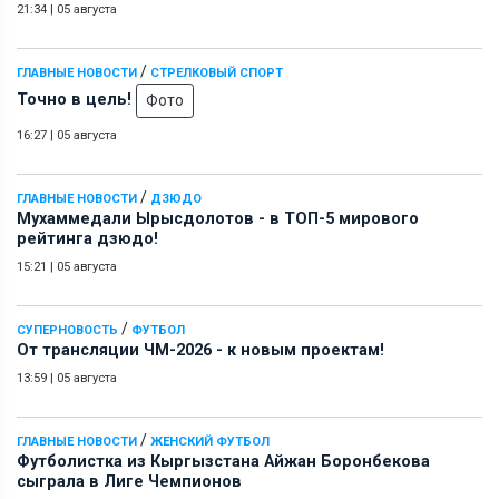
21:34
|
05 августа
/
ГЛАВНЫЕ НОВОСТИ
СТРЕЛКОВЫЙ СПОРТ
Точно в цель!
Фото
16:27
|
05 августа
/
ГЛАВНЫЕ НОВОСТИ
ДЗЮДО
Мухаммедали Ырысдолотов - в ТОП-5 мирового
рейтинга дзюдо!
15:21
|
05 августа
/
СУПЕРНОВОСТЬ
ФУТБОЛ
От трансляции ЧМ-2026 - к новым проектам!
13:59
|
05 августа
/
ГЛАВНЫЕ НОВОСТИ
ЖЕНСКИЙ ФУТБОЛ
Футболистка из Кыргызстана Айжан Боронбекова
сыграла в Лиге Чемпионов