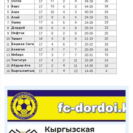
Озгон
11
4
35
3
17
2
34-18
Барс
10
34
4
17
4
3
44-26
5
Азия
17
10
4
3
40-29
34
6
Алай
17
9
4
4
24-19
31
Ошму
17
6
23
7
6
5
24-28
Дордой
22
8
18
6
4
8
25-24
Нефтчи
9
17
6
2
9
20-26
20
10
Талант
18
4
8
6
21-19
20
Бишкек Сити
11
17
4
6
7
15-22
18
Азиягол
3
12
17
7
7
20-29
16
Илбирс
17
16
13
3
7
7
20-31
Токтогул
14
17
4
2
11
15-28
14
Абдыш-Ата
4
15
17
2
11
14-26
10
Кыргызалтын
4
16
17
0
13
14-45
4