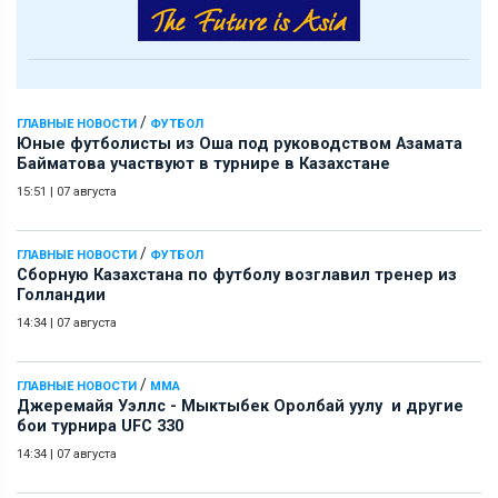
/
ГЛАВНЫЕ НОВОСТИ
ФУТБОЛ
Юные футболисты из Оша под руководством Азамата
Байматова участвуют в турнире в Казахстане
15:51
|
07 августа
/
ГЛАВНЫЕ НОВОСТИ
ФУТБОЛ
Сборную Казахстана по футболу возглавил тренер из
Голландии
14:34
|
07 августа
/
ГЛАВНЫЕ НОВОСТИ
ММА
Джеремайя Уэллс - Мыктыбек Оролбай уулу и другие
бои турнира UFC 330
14:34
|
07 августа