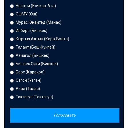
Нефтчи (Кочкор-Ата)
ОшМУ (Ош)
Мурас Юнайтед (Манас)
Илбирс (Бишкек)
Кыргыз Алтын (Кара-Балта)
Талант (Беш-Кунгей)
Азиагол (Бишкек)
Бишкек Сити (Бишкек)
Барс (Каракол)
Озгон (Узген)
Азия (Талас)
Токтогул (Токтогул)
Голосовать