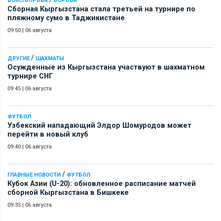
БОКС/БОРЬБА
БОРЬБА
Сборная Кыргызстана стала третьей на турнире по
пляжному сумо в Таджикистане
09:50
|
06 августа
/
ДРУГИЕ
ШАХМАТЫ
Осужденные из Кыргызстана участвуют в шахматном
турнире СНГ
09:45
|
06 августа
ФУТБОЛ
Узбекский нападающий Элдор Шомуродов может
перейти в новый клуб
09:40
|
06 августа
/
ГЛАВНЫЕ НОВОСТИ
ФУТБОЛ
Кубок Азии (U-20): обновленное расписание матчей
сборной Кыргызстана в Бишкеке
09:35
|
06 августа