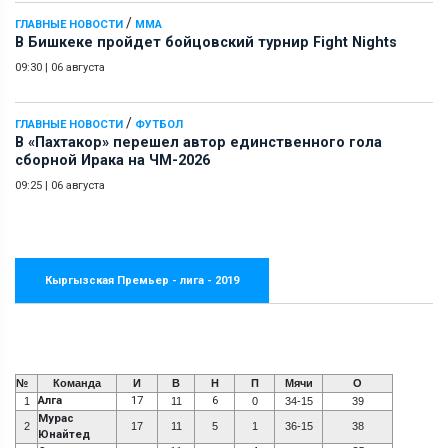
/
ГЛАВНЫЕ НОВОСТИ
ММА
В Бишкеке пройдет бойцовский турнир Fight Nights
09:30
|
06 августа
/
ГЛАВНЫЕ НОВОСТИ
ФУТБОЛ
В «Пахтакор» перешел автор единственного гола
сборной Ирака на ЧМ-2026
09:25
|
06 августа
Кыргызская Премьер - лига - 2019
№
Команда
И
В
Н
П
Мячи
О
Алга
17
6
1
11
0
34-15
39
Мурас
2
17
11
5
1
36-15
38
Юнайтед