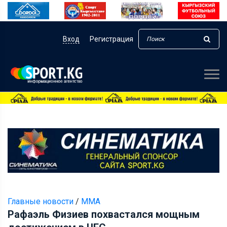
Вход
Регистрация
Главные новости
/
ММА
Рафаэль Физиев похвастался мощным