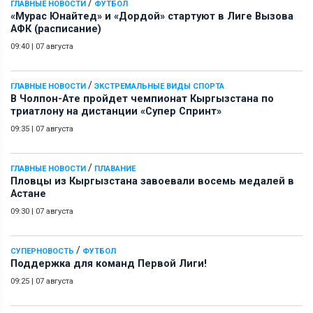
/
ГЛАВНЫЕ НОВОСТИ
ФУТБОЛ
«Мурас Юнайтед» и «Дордой» стартуют в Лиге Вызова
АФК (расписание)
09:40
|
07 августа
/
ГЛАВНЫЕ НОВОСТИ
ЭКСТРЕМАЛЬНЫЕ ВИДЫ СПОРТА
В Чолпон-Ате пройдет чемпионат Кыргызстана по
триатлону на дистанции «Супер Спринт»
09:35
|
07 августа
/
ГЛАВНЫЕ НОВОСТИ
ПЛАВАНИЕ
Пловцы из Кыргызстана завоевали восемь медалей в
Астане
09:30
|
07 августа
/
СУПЕРНОВОСТЬ
ФУТБОЛ
Поддержка для команд Первой Лиги!
09:25
|
07 августа