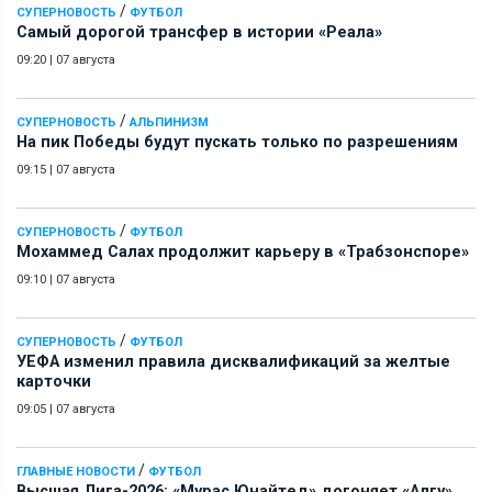
/
СУПЕРНОВОСТЬ
ФУТБОЛ
Самый дорогой трансфер в истории «Реала»
09:20
|
07 августа
/
СУПЕРНОВОСТЬ
АЛЬПИНИЗМ
На пик Победы будут пускать только по разрешениям
09:15
|
07 августа
/
СУПЕРНОВОСТЬ
ФУТБОЛ
Мохаммед Салах продолжит карьеру в «Трабзонспоре»
09:10
|
07 августа
/
СУПЕРНОВОСТЬ
ФУТБОЛ
УЕФА изменил правила дисквалификаций за желтые
карточки
09:05
|
07 августа
/
ГЛАВНЫЕ НОВОСТИ
ФУТБОЛ
Высшая Лига-2026: «Мурас Юнайтед» догоняет «Алгу»