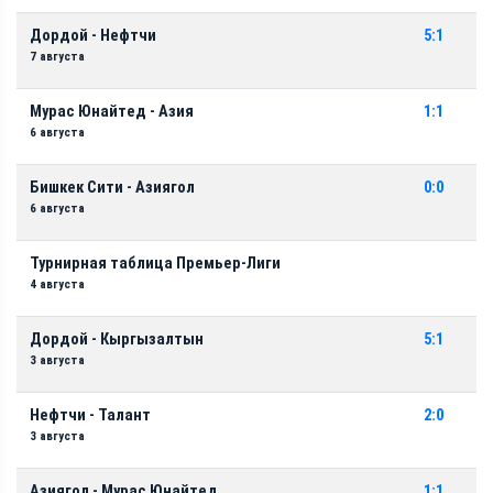
Дордой - Нефтчи
5:1
7 августа
Мурас Юнайтед - Азия
1:1
6 августа
Бишкек Сити - Азиягол
0:0
6 августа
Турнирная таблица Премьер-Лиги
4 августа
Дордой - Кыргызалтын
5:1
3 августа
Нефтчи - Талант
2:0
3 августа
Азиягол - Мурас Юнайтед
1:1