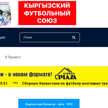
ция
О Проекте
тана по футболу возглавил тренер из Голландии - 14:34
Кыргызская Премьер - лига - 2019