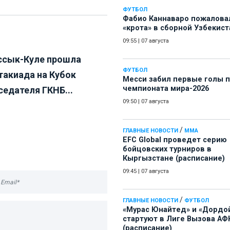
ФУТБОЛ
Фабио Каннаваро пожалова
«крота» в сборной Узбекист
09:55
|
07 августа
ссык-Куле прошла
ФУТБОЛ
такиада на Кубок
Месси забил первые голы 
чемпионата мира-2026
седателя ГКНБ...
09:50
|
07 августа
/
ГЛАВНЫЕ НОВОСТИ
ММА
EFC Global проведет серию
бойцовских турниров в
Кыргызстане (расписание)
09:45
|
07 августа
/
ГЛАВНЫЕ НОВОСТИ
ФУТБОЛ
«Мурас Юнайтед» и «Дордо
стартуют в Лиге Вызова АФ
(расписание)