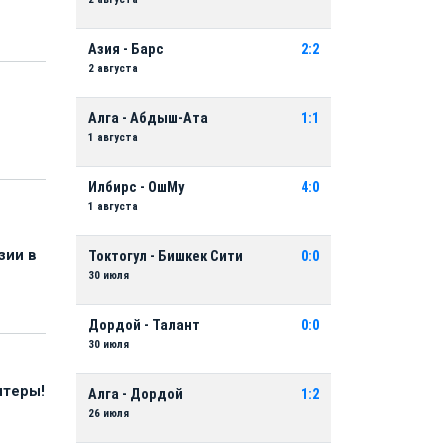
Азия - Барс
2:2
2 августа
Алга - Абдыш-Ата
1:1
1 августа
Илбирс - ОшМу
4:0
1 августа
зии в
Токтогул - Бишкек Сити
0:0
30 июля
Дордой - Талант
0:0
30 июля
нтеры!
Алга - Дордой
1:2
26 июля