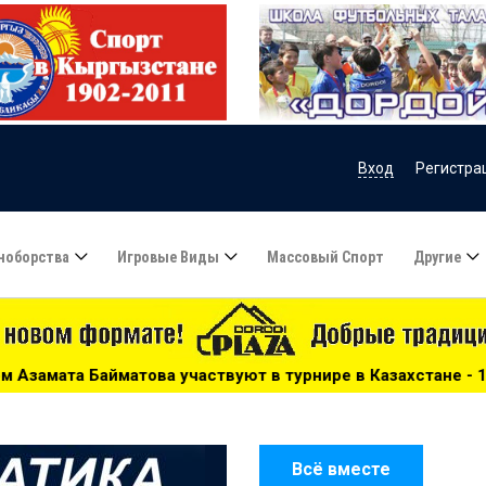
Вход
Регистра
ноборства
Игровые Виды
Массовый Спорт
Другие
уют в турнире в Казахстане - 15:51
***
Сборную Казахс
Всё вместе