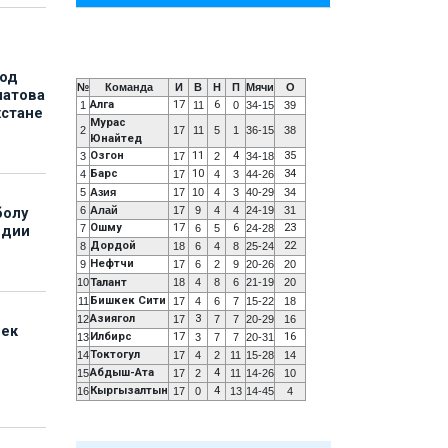
под
№
Команда
И
В
Н
П
Мячи
О
матова
Алга
17
6
1
11
0
34-15
39
хстане
Мурас
2
17
11
5
1
36-15
38
Юнайтед
Озгон
11
4
35
3
17
2
34-18
Барс
10
34
4
17
4
3
44-26
5
Азия
17
10
4
3
40-29
34
6
Алай
17
9
4
4
24-19
31
болу
Ошму
17
6
23
7
6
5
24-28
ндии
Дордой
22
8
18
6
4
8
25-24
Нефтчи
9
17
6
2
9
20-26
20
10
Талант
18
4
8
6
21-19
20
Бишкек Сити
11
17
4
6
7
15-22
18
Азиягол
3
12
17
7
7
20-29
16
бек
Илбирс
17
16
13
3
7
7
20-31
Токтогул
14
17
4
2
11
15-28
14
Абдыш-Ата
4
15
17
2
11
14-26
10
Кыргызалтын
4
16
17
0
13
14-45
4