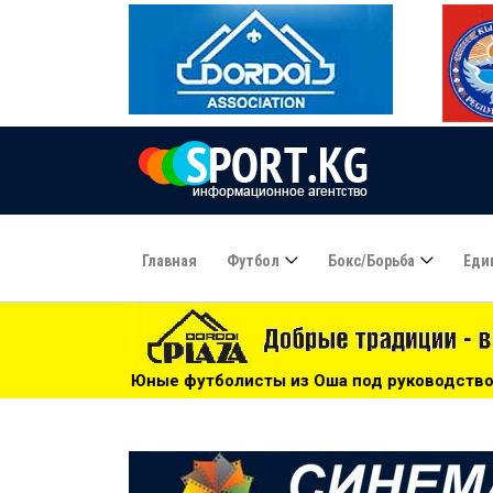
Главная
Футбол
Бокс/борьба
Еди
листы из Оша под руководством Азамата Байматова участв