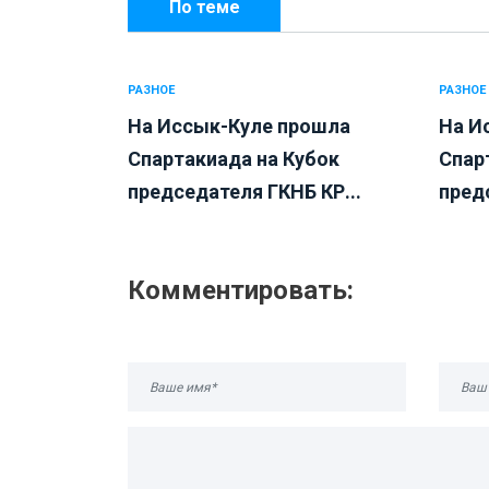
По теме
РАЗНОЕ
РАЗНОЕ
На Иссык-Куле прошла
На И
Спартакиада на Кубок
Спар
председателя ГКНБ КР...
пред
Комментировать: