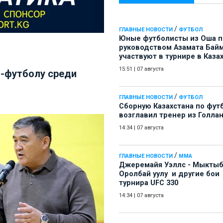
/
ГЛАВНЫЕ НОВОСТИ
ФУТБОЛ
Юные футболисты из Оша 
руководством Азамата Бай
участвуют в турнире в Каза
15:51
|
07 августа
и-футболу среди
/
ГЛАВНЫЕ НОВОСТИ
ФУТБОЛ
Сборную Казахстана по фут
возглавил тренер из Голла
14:34
|
07 августа
/
ГЛАВНЫЕ НОВОСТИ
ММА
Джеремайя Уэллс - Мыкты
Оролбай уулу и другие бои
турнира UFC 330
14:34
|
07 августа