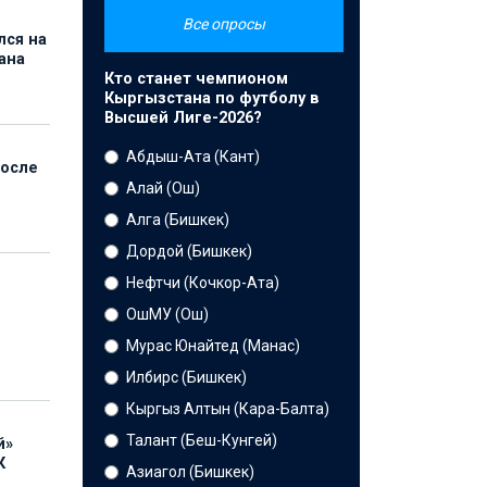
Все опросы
лся на
ана
Кто станет чемпионом
Кыргызстана по футболу в
Высшей Лиге-2026?
Абдыш-Ата (Кант)
после
Алай (Ош)
Алга (Бишкек)
Дордой (Бишкек)
Нефтчи (Кочкор-Ата)
ОшМУ (Ош)
Мурас Юнайтед (Манас)
Илбирс (Бишкек)
Кыргыз Алтын (Кара-Балта)
Талант (Беш-Кунгей)
й»
К
Азиагол (Бишкек)