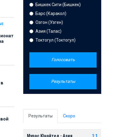
Бишкек Сити (Бишкек)
Барс (Каракол)
Озгон (Узген)
ЫЕ
Азия (Талас)
пионат
Токтогул (Токтогул)
на
Голосовать
Результаты
 в
Результаты
Скоро
рвой
Мурас Юнайтед - Азия
1:1