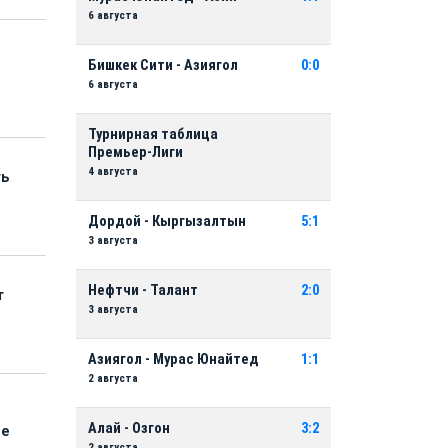
6 августа
Бишкек Сити - Азиягол
0:0
6 августа
Турнирная таблица
Премьер-Лиги
4 августа
ть
Дордой - Кыргызалтын
5:1
3 августа
Нефтчи - Талант
2:0
т
3 августа
Азиягол - Мурас Юнайтед
1:1
2 августа
Алай - Озгон
3:2
ые
2 августа