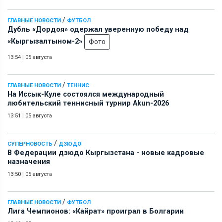
/
ГЛАВНЫЕ НОВОСТИ
ФУТБОЛ
Дубль «Дордоя» одержал уверенную победу над
«Кыргызалтыном-2»
Фото
13:54
|
05 августа
/
ГЛАВНЫЕ НОВОСТИ
ТЕННИС
На Иссык-Куле состоялся международный
любительский теннисный турнир Akun-2026
13:51
|
05 августа
/
СУПЕРНОВОСТЬ
ДЗЮДО
В Федерации дзюдо Кыргызстана - новые кадровые
назначения
13:50
|
05 августа
/
ГЛАВНЫЕ НОВОСТИ
ФУТБОЛ
Лига Чемпионов: «Кайрат» проиграл в Болгарии