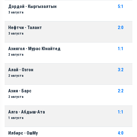
Дордой - Кыргызалтын
5:1
3 августа
Нефтчи - Талант
2:0
3 августа
Азиягол - Мурас Юнайтед
1:1
2 августа
Алай - Озгон
3:2
2 августа
Азия - Барс
2:2
2 августа
Алга - Абдыш-Ата
1:1
1 августа
Илбирс - ОшМу
4:0