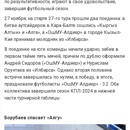
по результативности, играют в свое удовольствие,
завершая футбольный сезон.
27 ноября, на старте 27-го тура прошли два поединка: в
битве аутсайдеров в Кара-Балте сошлись «Кыргыз
Алтын» и «Алга», а «ОшМУ-Алдиер» в городе Кызыл-
Кия принимал молодняк из «Илбирса».
В поединке на юге команды начали ударно, забив в
первом тайме пять мячей, причем по дублю оформили
Андрей Сидоров («ОшМУ-Алдиер») и Нурислам
Орунтаев из «Илбирса». Однако вторая половина
встречи завершилась по нулям, а победу, в итоге,
праздновали футболисты «ОшМУ-Алдиер» - 3:2. Оба
коллектива завершили сезон КПЛ-2024 в нижней
части турнирной таблицы.
Борубаев спасает
«
Алгу
»