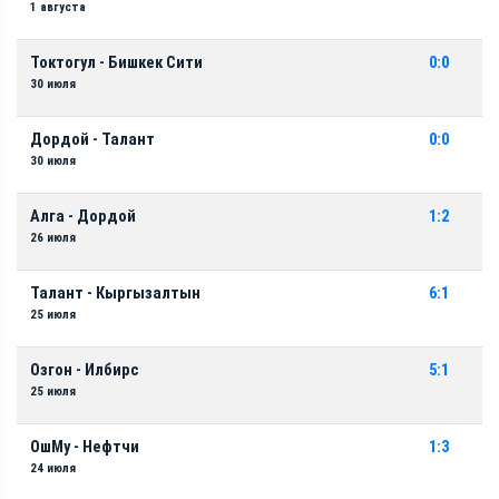
1 августа
Токтогул - Бишкек Сити
0:0
30 июля
Дордой - Талант
0:0
30 июля
Алга - Дордой
1:2
26 июля
Талант - Кыргызалтын
6:1
25 июля
Озгон - Илбирс
5:1
25 июля
ОшМу - Нефтчи
1:3
24 июля