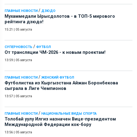
/
ГЛАВНЫЕ НОВОСТИ
ДЗЮДО
Мухаммедали Ырысдолотов - в ТОП-5 мирового
рейтинга дзюдо!
15:21
|
05 августа
/
СУПЕРНОВОСТЬ
ФУТБОЛ
От трансляции ЧМ-2026 - к новым проектам!
13:59
|
05 августа
/
ГЛАВНЫЕ НОВОСТИ
ЖЕНСКИЙ ФУТБОЛ
Футболистка из Кыргызстана Айжан Боронбекова
сыграла в Лиге Чемпионов
13:57
|
05 августа
/
ГЛАВНЫЕ НОВОСТИ
НАЦИОНАЛЬНЫЕ ВИДЫ СПОРТА
Толобай уулу Илгиз назначен Вице-президентом
Международной Федерации кок-бору
13:56
|
05 августа