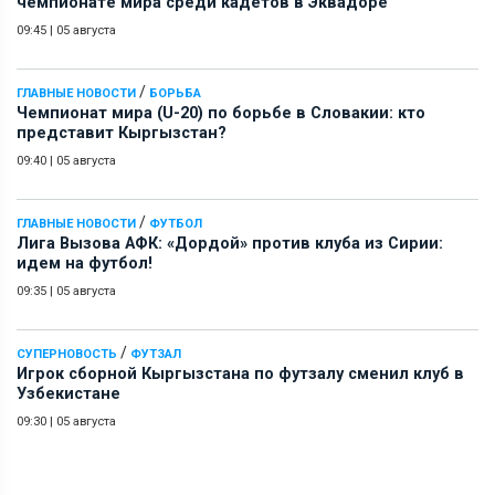
чемпионате мира среди кадетов в Эквадоре
09:45
|
05 августа
/
ГЛАВНЫЕ НОВОСТИ
БОРЬБА
Чемпионат мира (U-20) по борьбе в Словакии: кто
представит Кыргызстан?
09:40
|
05 августа
/
ГЛАВНЫЕ НОВОСТИ
ФУТБОЛ
Лига Вызова АФК: «Дордой» против клуба из Сирии:
идем на футбол!
09:35
|
05 августа
/
СУПЕРНОВОСТЬ
ФУТЗАЛ
Игрок сборной Кыргызстана по футзалу сменил клуб в
Узбекистане
09:30
|
05 августа