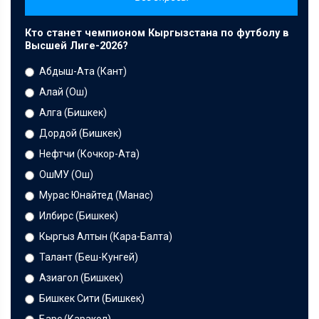
Кто станет чемпионом Кыргызстана по футболу в
Высшей Лиге-2026?
Абдыш-Ата (Кант)
Алай (Ош)
Алга (Бишкек)
Дордой (Бишкек)
Нефтчи (Кочкор-Ата)
ОшМУ (Ош)
Мурас Юнайтед (Манас)
Илбирс (Бишкек)
Кыргыз Алтын (Кара-Балта)
Талант (Беш-Кунгей)
Азиагол (Бишкек)
Бишкек Сити (Бишкек)
Барс (Каракол)