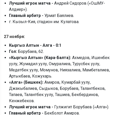
Лучший игрок матча -
Андрей Сидоров («ОшМУ-
Алдиер»).
Главный арбитр -
Урмат Баялиев.
г. Кызыл-Кия, стадион им. Кулатова.
27 ноября:
Кыргыз Алтын - Алга - 0:1
Гол:
Борубаев, 62.
«
Кыргыз Алтын
»
(Кара-Балта):
Ахмедов, Ишенбек
уулу, Жумадил уулу, Омуралиев, Турусбек уулу,
Медетбек уулу, Момунов, Ниязалиев, Мамбеталиев,
Артыкбаев, Кожухарь.
«
Алга
»
(Бишкек):
Амиров, Кумарбай уулу,
Джакыбалиев, Сыдыков, Борубаев, Талантбеков,
Тапаев, Талантбек уулу, Ташиев, Бекбердинов,
Кенжебеков.
Лучший игрок матча -
Гулжигит Борубаев («Алга»).
Главный арбитр -
Бекболот Амиров.