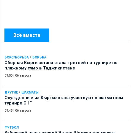
Всё вместе
/
БОКС/БОРЬБА
БОРЬБА
Сборная Кыргызстана стала третьей на турнире по
пляжному сумо в Таджикистане
09:50
|
06 августа
/
ДРУГИЕ
ШАХМАТЫ
Осужденные из Кыргызстана участвуют в шахматном
турнире СНГ
09:45
|
06 августа
ФУТБОЛ
Узбекский нападающий Элдор Шомуродов может