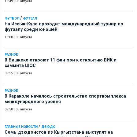
13:49
|
05 августа
/
ФУТБОЛ
ФУТЗАЛ
На Иссык-Куле проходит международный турнир по
футзалу среди юношей
10:00
|
05 августа
РАЗНОЕ
В Бишкеке откроют 11 фан-зон к открытию ВИК и
саммита ШОС
09:55
|
05 августа
РАЗНОЕ
В Караколе началось строительство спорткомплекса
международного уровня
09:50
|
05 августа
/
ГЛАВНЫЕ НОВОСТИ
ДЗЮДО
Семь дзюдоистов из Кыргызстана выступят на