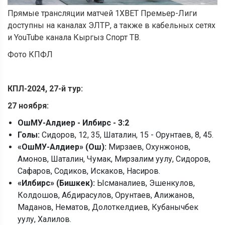
Прямые трансляции матчей 1XBET Премьер-Лиги
доступны на каналах ЭЛТР, а также в кабельных сетях
и YouTube канала Кыргыз Спорт ТВ.
Фото КПФЛ
КПЛ-2024, 27-й тур:
27
ноября:
ОшМУ-Алдиер - Илбирс - 3:2
Голы:
Сидоров, 12, 35, Шаталин, 15 - Орунтаев, 8, 45.
«
ОшМУ-Алдиер
»
(Ош):
Мирзаев, Охунжонов,
Амонов, Шаталин, Чумак, Мирзалим уулу, Сидоров,
Сафаров, Содиков, Искаков, Насиров.
«
Илбирс
»
(Бишкек):
Ысманалиев, Эшенкулов,
Колдошов, Абдирасулов, Орунтаев, Алижанов,
Маданов, Нематов, Долоткелдиев, Кубанычбек
уулу, Халилов.