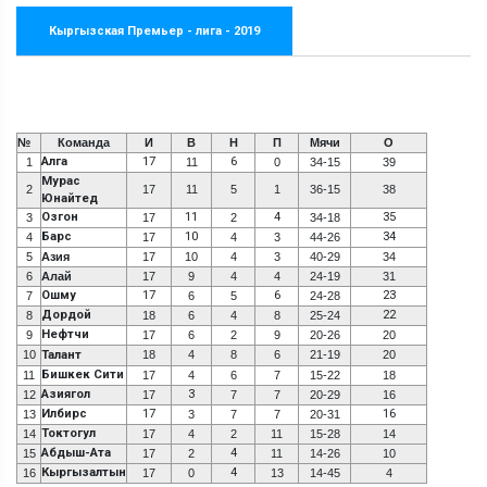
Кыргызская Премьер - лига - 2019
№
Команда
И
В
Н
П
Мячи
О
Алга
17
6
1
11
0
34-15
39
Мурас
2
17
11
5
1
36-15
38
Юнайтед
Озгон
11
4
35
3
17
2
34-18
Барс
10
34
4
17
4
3
44-26
5
Азия
17
10
4
3
40-29
34
6
Алай
17
9
4
4
24-19
31
Ошму
17
6
23
7
6
5
24-28
Дордой
22
8
18
6
4
8
25-24
Нефтчи
9
17
6
2
9
20-26
20
10
Талант
18
4
8
6
21-19
20
Бишкек Сити
11
17
4
6
7
15-22
18
Азиягол
3
12
17
7
7
20-29
16
Илбирс
17
16
13
3
7
7
20-31
Токтогул
14
17
4
2
11
15-28
14
Абдыш-Ата
4
15
17
2
11
14-26
10
Кыргызалтын
4
16
17
0
13
14-45
4