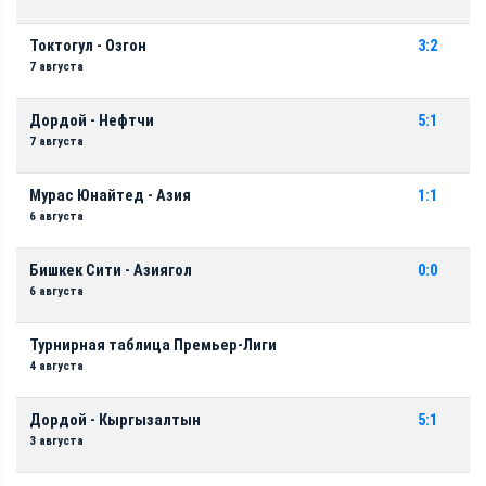
Токтогул - Озгон
3:2
7 августа
Дордой - Нефтчи
5:1
7 августа
Мурас Юнайтед - Азия
1:1
6 августа
Бишкек Сити - Азиягол
0:0
6 августа
Турнирная таблица Премьер-Лиги
4 августа
Дордой - Кыргызалтын
5:1
3 августа