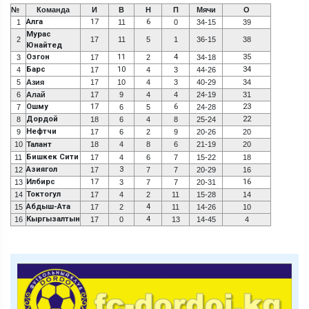
№
Команда
И
В
Н
П
Мячи
О
Алга
17
6
1
11
0
34-15
39
Мурас
2
17
11
5
1
36-15
38
Юнайтед
Озгон
11
4
35
3
17
2
34-18
Барс
10
34
4
17
4
3
44-26
5
Азия
17
10
4
3
40-29
34
6
Алай
17
9
4
4
24-19
31
Ошму
17
6
23
7
6
5
24-28
Дордой
22
8
18
6
4
8
25-24
Нефтчи
9
17
6
2
9
20-26
20
10
Талант
18
4
8
6
21-19
20
Бишкек Сити
11
17
4
6
7
15-22
18
Азиягол
3
12
17
7
7
20-29
16
Илбирс
17
16
13
3
7
7
20-31
Токтогул
14
17
4
2
11
15-28
14
Абдыш-Ата
4
15
17
2
11
14-26
10
Кыргызалтын
4
16
17
0
13
14-45
4