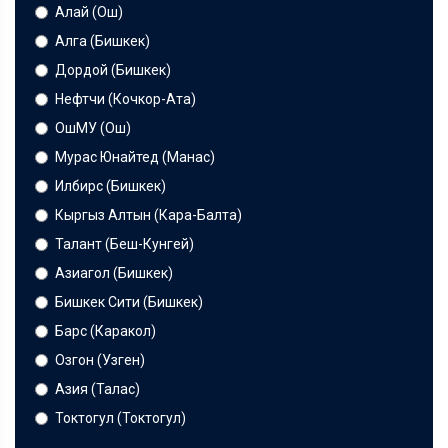
Алай (Ош)
Алга (Бишкек)
Дордой (Бишкек)
Нефтчи (Кочкор-Ата)
ОшМУ (Ош)
Мурас Юнайтед (Манас)
Илбирс (Бишкек)
Кыргыз Алтын (Кара-Балта)
Талант (Беш-Кунгей)
Азиагол (Бишкек)
Бишкек Сити (Бишкек)
Барс (Каракол)
Озгон (Узген)
Азия (Талас)
Токтогул (Токтогул)