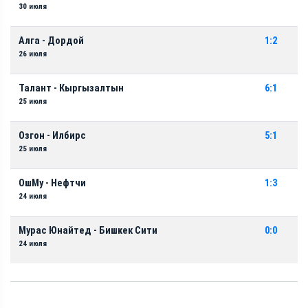
30 июля
Алга - Дордой
1:2
26 июля
Талант - Кыргызалтын
6:1
25 июля
Озгон - Илбирс
5:1
25 июля
ОшМу - Нефтчи
1:3
24 июля
Мурас Юнайтед - Бишкек Сити
0:0
24 июля