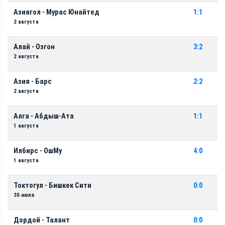
Азиягол - Мурас Юнайтед
1:1
2 августа
Алай - Озгон
3:2
2 августа
Азия - Барс
2:2
2 августа
Алга - Абдыш-Ата
1:1
1 августа
Илбирс - ОшМу
4:0
1 августа
Токтогул - Бишкек Сити
0:0
30 июля
Дордой - Талант
0:0