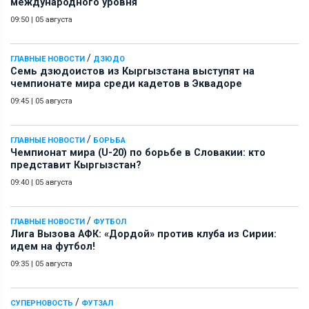
международного уровня
09:50
|
05 августа
/
ГЛАВНЫЕ НОВОСТИ
ДЗЮДО
Семь дзюдоистов из Кыргызстана выступят на
чемпионате мира среди кадетов в Эквадоре
09:45
|
05 августа
/
ГЛАВНЫЕ НОВОСТИ
БОРЬБА
Чемпионат мира (U-20) по борьбе в Словакии: кто
представит Кыргызстан?
09:40
|
05 августа
/
ГЛАВНЫЕ НОВОСТИ
ФУТБОЛ
Лига Вызова АФК: «Дордой» против клуба из Сирии:
идем на футбол!
09:35
|
05 августа
/
СУПЕРНОВОСТЬ
ФУТЗАЛ