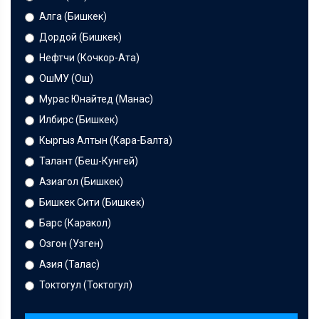
Алга (Бишкек)
Дордой (Бишкек)
Нефтчи (Кочкор-Ата)
ОшМУ (Ош)
Мурас Юнайтед (Манас)
Илбирс (Бишкек)
Кыргыз Алтын (Кара-Балта)
Талант (Беш-Кунгей)
Азиагол (Бишкек)
Бишкек Сити (Бишкек)
Барс (Каракол)
Озгон (Узген)
Азия (Талас)
Токтогул (Токтогул)