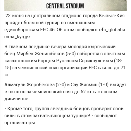
23 июня на центральном стадионе города Кызыл-Кия
пройдет большой турнир по смешанным
единоборствам EFC 46. Об этом сообщают efc_global и
mma_kyrgyz.
В главном поединке вечера молодой кыргызский
боец ​​Мирбек Женишбеков (5-0) поборется с опытным
казахстанским борцом Русланом Серикпуловым (18-
15) за чемпионский пояс организации EFC в весе до 71
кг.
Алмагуль Жоробекова (2-0) и Сау Жасмин (1-0) выйдут
в октагон за чемпионский пояс до 52 кг в женском
дивизионе.
- Кроме того, группа звездных бойцов проверит свои
силы в этом захватывающем турнире! - сообщают
организаторы.