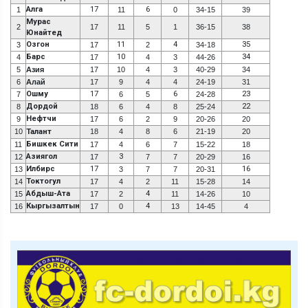
Алга
17
6
1
11
0
34-15
39
Мурас
2
17
11
5
1
36-15
38
Юнайтед
Озгон
11
4
35
3
17
2
34-18
Барс
10
34
4
17
4
3
44-26
5
Азия
17
10
4
3
40-29
34
6
Алай
17
9
4
4
24-19
31
Ошму
17
6
23
7
6
5
24-28
Дордой
22
8
18
6
4
8
25-24
Нефтчи
9
17
6
2
9
20-26
20
10
Талант
18
4
8
6
21-19
20
Бишкек Сити
11
17
4
6
7
15-22
18
Азиягол
3
12
17
7
7
20-29
16
Илбирс
17
16
13
3
7
7
20-31
Токтогул
14
17
4
2
11
15-28
14
Абдыш-Ата
4
15
17
2
11
14-26
10
Кыргызалтын
4
16
17
0
13
14-45
4