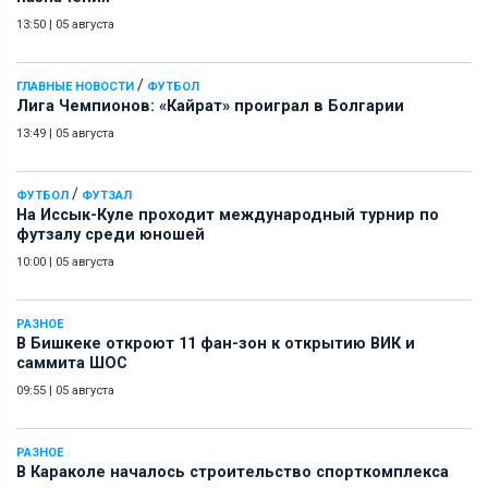
13:50
|
05 августа
/
ГЛАВНЫЕ НОВОСТИ
ФУТБОЛ
Лига Чемпионов: «Кайрат» проиграл в Болгарии
13:49
|
05 августа
/
ФУТБОЛ
ФУТЗАЛ
На Иссык-Куле проходит международный турнир по
футзалу среди юношей
10:00
|
05 августа
РАЗНОЕ
В Бишкеке откроют 11 фан-зон к открытию ВИК и
саммита ШОС
09:55
|
05 августа
РАЗНОЕ
В Караколе началось строительство спорткомплекса