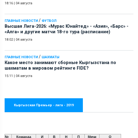
18:16
|
04 августа
/
ГЛАВНЫЕ НОВОСТИ
ФУТБОЛ
Высшая Лига-2026: «Мурас Юнайтед» - «Азия», «Барс» -
«Алга» и другие матчи 18-го тура (расписание)
18:02
|
04 августа
/
ГЛАВНЫЕ НОВОСТИ
ШАХМАТЫ
Какое место занимают сборные Кыргызстана по
шахматам в мировом рейтинге FIDE?
15:11
|
04 августа
Кыргызская Премьер - лига - 2019
№
Команда
И
В
Н
П
Мячи
О