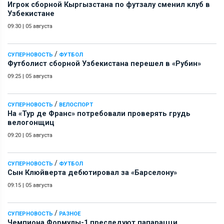
Игрок сборной Кыргызстана по футзалу сменил клуб в
Узбекистане
09:30
|
05 августа
/
СУПЕРНОВОСТЬ
ФУТБОЛ
Футболист сборной Узбекистана перешел в «Рубин»
09:25
|
05 августа
/
СУПЕРНОВОСТЬ
ВЕЛОСПОРТ
На «Тур де Франс» потребовали проверять грудь
велогонщиц
09:20
|
05 августа
/
СУПЕРНОВОСТЬ
ФУТБОЛ
Сын Клюйверта дебютировал за «Барселону»
09:15
|
05 августа
/
СУПЕРНОВОСТЬ
РАЗНОЕ
Чемпиона Формулы-1 преследуют папарацци