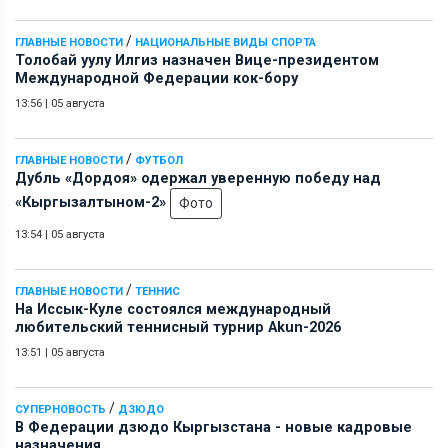
/
ГЛАВНЫЕ НОВОСТИ
НАЦИОНАЛЬНЫЕ ВИДЫ СПОРТА
Толобай уулу Илгиз назначен Вице-президентом
Международной Федерации кок-бору
13:56
|
05 августа
/
ГЛАВНЫЕ НОВОСТИ
ФУТБОЛ
Дубль «Дордоя» одержал уверенную победу над
«Кыргызалтыном-2»
Фото
13:54
|
05 августа
/
ГЛАВНЫЕ НОВОСТИ
ТЕННИС
На Иссык-Куле состоялся международный
любительский теннисный турнир Akun-2026
13:51
|
05 августа
/
СУПЕРНОВОСТЬ
ДЗЮДО
В Федерации дзюдо Кыргызстана - новые кадровые
назначения