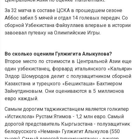
За 32 матча в составе ЦСКА в прошедшем сезоне
Аббос забил 5 мячей и отдал 14 голевых передач. Со
сборной Узбекистана Файзуллаев впервые в истории
завоевал путевку на Олимпийские Игры.
Во сколько оценили Гулжигита Алыкулова?
Второе место по стоимости в Центральной Азии еще
один узбекистанец, форвард итальянского «Кальяри»
Элдор Шомуродов делит с полузащитником сборной
Казахстана и турецкого «Бешикташа» Бахтиером
Зайнутдиновым. Они оцениваются в 5 миллионов
евро каждый.
Самым дорогим таджикистанцем является голкипер
«Истиклола» Рустам Ятимов - 1,2 млн евро. Самый
дорогой представитель Кыргызстана - полузащитник
белорусского «Немана» Гулжигит Алыкулов (550
тысяч). Самый дорогой туркменистанец - вингер