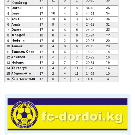
2
17
11
5
1
36-15
38
Юнайтед
Озгон
11
4
35
3
17
2
34-18
Барс
10
34
4
17
4
3
44-26
5
Азия
17
10
4
3
40-29
34
6
Алай
17
9
4
4
24-19
31
Ошму
17
6
23
7
6
5
24-28
Дордой
22
8
18
6
4
8
25-24
Нефтчи
9
17
6
2
9
20-26
20
10
Талант
18
4
8
6
21-19
20
Бишкек Сити
11
17
4
6
7
15-22
18
Азиягол
3
12
17
7
7
20-29
16
Илбирс
17
16
13
3
7
7
20-31
Токтогул
14
17
4
2
11
15-28
14
Абдыш-Ата
4
15
17
2
11
14-26
10
Кыргызалтын
4
16
17
0
13
14-45
4