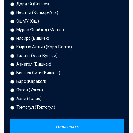
Дордой (Бишкек)
Нефтчи (Кочкор-Ата)
ОшМУ (Ош)
Мурас Юнайтед (Манас)
Илбирс (Бишкек)
Кыргыз Алтын (Кара-Балта)
Талант (Беш-Кунгей)
Азиагол (Бишкек)
Бишкек Сити (Бишкек)
Барс (Каракол)
Озгон (Узген)
Азия (Талас)
Токтогул (Токтогул)
Голосовать