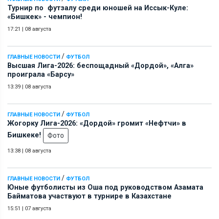
Турнир по футзалу среди юношей на Иссык-Куле:
«Бишкек» - чемпион!
17:21
|
08 августа
/
ГЛАВНЫЕ НОВОСТИ
ФУТБОЛ
Высшая Лига-2026: беспощадный «Дордой», «Алга»
проиграла «Барсу»
13:39
|
08 августа
/
ГЛАВНЫЕ НОВОСТИ
ФУТБОЛ
Жогорку Лига-2026: «Дордой» громит «Нефтчи» в
Бишкеке!
Фото
13:38
|
08 августа
/
ГЛАВНЫЕ НОВОСТИ
ФУТБОЛ
Юные футболисты из Оша под руководством Азамата
Байматова участвуют в турнире в Казахстане
15:51
|
07 августа