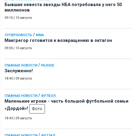
Бывшая невеста звезды НБА потребовала у него 50
миллионов
09:10
|
10 августа
/
СУПЕРНОВОСТЬ
ММА
Макгрегор готовится к возвращению в октагон
09:05
|
10 августа
/
ГЛАВНЫЕ НОВОСТИ
РАЗНОЕ
Заслуженно!
18:45
|
09 августа
/
ГЛАВНЫЕ НОВОСТИ
ФУТБОЛ
Маленькие игроки - часть большой футбольной семьи
«Дордой»!
Фото
18:43
|
09 августа
/
ГЛАВНЫЕ НОВОСТИ
ФУТЗАЛ