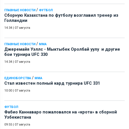
/
ГЛАВНЫЕ НОВОСТИ
ФУТБОЛ
Сборную Казахстана по футболу возглавил тренер из
Голландии
14:34
|
07 августа
/
ГЛАВНЫЕ НОВОСТИ
ММА
Джеремайя Уэллс - Мыктыбек Оролбай уулу и другие
бои турнира UFC 330
14:34
|
07 августа
/
ЕДИНОБОРСТВА
ММА
Стал известен полный кард турнира UFC 331
10:00
|
07 августа
ФУТБОЛ
Фабио Каннаваро пожаловался на «крота» в сборной
Узбекистана
09:55
|
07 августа