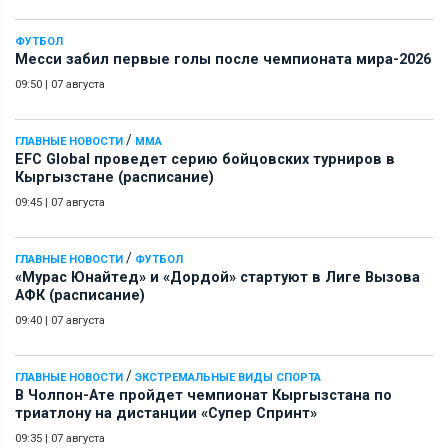
ФУТБОЛ
Месси забил первые голы после чемпионата мира-2026
09:50
|
07 августа
/
ГЛАВНЫЕ НОВОСТИ
ММА
EFC Global проведет серию бойцовских турниров в
Кыргызстане (расписание)
09:45
|
07 августа
/
ГЛАВНЫЕ НОВОСТИ
ФУТБОЛ
«Мурас Юнайтед» и «Дордой» стартуют в Лиге Вызова
АФК (расписание)
09:40
|
07 августа
/
ГЛАВНЫЕ НОВОСТИ
ЭКСТРЕМАЛЬНЫЕ ВИДЫ СПОРТА
В Чолпон-Ате пройдет чемпионат Кыргызстана по
триатлону на дистанции «Супер Спринт»
09:35
|
07 августа