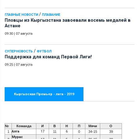
/
ГЛАВНЫЕ НОВОСТИ
ПЛАВАНИЕ
Пловцы из Кыргызстана завоевали восемь медалей в
Астане
09:30
|
07 августа
/
СУПЕРНОВОСТЬ
ФУТБОЛ
Поддержка для команд Первой Лиги!
09:25
|
07 августа
Кыргызская Премьер - лига - 2019
№
Команда
И
В
Н
П
Мячи
О
Алга
17
6
1
11
0
34-15
39
Мурас