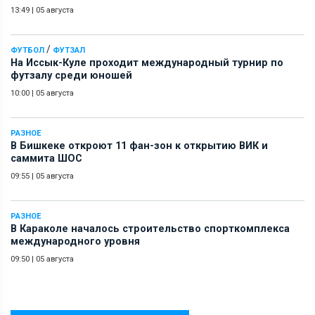
13:49
|
05 августа
/
ФУТБОЛ
ФУТЗАЛ
На Иссык-Куле проходит международный турнир по
футзалу среди юношей
10:00
|
05 августа
РАЗНОЕ
В Бишкеке откроют 11 фан-зон к открытию ВИК и
саммита ШОС
09:55
|
05 августа
РАЗНОЕ
В Караколе началось строительство спорткомплекса
международного уровня
09:50
|
05 августа