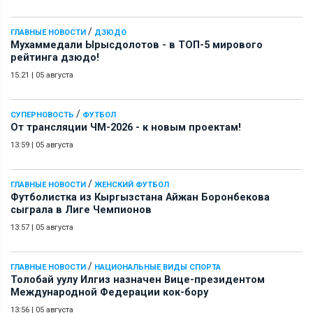
/
ГЛАВНЫЕ НОВОСТИ
ДЗЮДО
Мухаммедали Ырысдолотов - в ТОП-5 мирового
рейтинга дзюдо!
15:21
|
05 августа
/
СУПЕРНОВОСТЬ
ФУТБОЛ
От трансляции ЧМ-2026 - к новым проектам!
13:59
|
05 августа
/
ГЛАВНЫЕ НОВОСТИ
ЖЕНСКИЙ ФУТБОЛ
Футболистка из Кыргызстана Айжан Боронбекова
сыграла в Лиге Чемпионов
13:57
|
05 августа
/
ГЛАВНЫЕ НОВОСТИ
НАЦИОНАЛЬНЫЕ ВИДЫ СПОРТА
Толобай уулу Илгиз назначен Вице-президентом
Международной Федерации кок-бору
13:56
|
05 августа