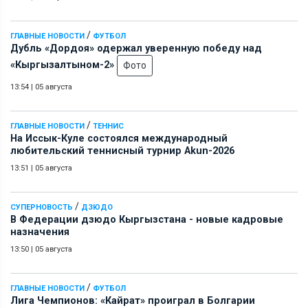
/
ГЛАВНЫЕ НОВОСТИ
ФУТБОЛ
Дубль «Дордоя» одержал уверенную победу над
«Кыргызалтыном-2»
Фото
13:54
|
05 августа
/
ГЛАВНЫЕ НОВОСТИ
ТЕННИС
На Иссык-Куле состоялся международный
любительский теннисный турнир Akun-2026
13:51
|
05 августа
/
СУПЕРНОВОСТЬ
ДЗЮДО
В Федерации дзюдо Кыргызстана - новые кадровые
назначения
13:50
|
05 августа
/
ГЛАВНЫЕ НОВОСТИ
ФУТБОЛ
Лига Чемпионов: «Кайрат» проиграл в Болгарии