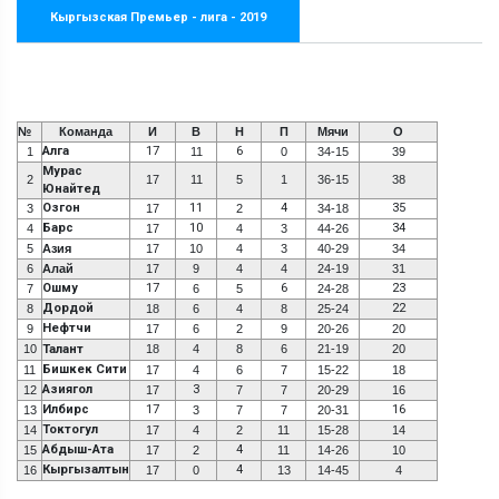
Кыргызская Премьер - лига - 2019
№
Команда
И
В
Н
П
Мячи
О
Алга
17
6
1
11
0
34-15
39
Мурас
2
17
11
5
1
36-15
38
Юнайтед
Озгон
11
4
35
3
17
2
34-18
Барс
10
34
4
17
4
3
44-26
5
Азия
17
10
4
3
40-29
34
6
Алай
17
9
4
4
24-19
31
Ошму
17
6
23
7
6
5
24-28
Дордой
22
8
18
6
4
8
25-24
Нефтчи
9
17
6
2
9
20-26
20
10
Талант
18
4
8
6
21-19
20
Бишкек Сити
11
17
4
6
7
15-22
18
Азиягол
3
12
17
7
7
20-29
16
Илбирс
17
16
13
3
7
7
20-31
Токтогул
14
17
4
2
11
15-28
14
Абдыш-Ата
4
15
17
2
11
14-26
10
Кыргызалтын
4
16
17
0
13
14-45
4