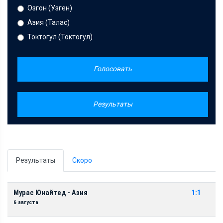
Озгон (Узген)
Азия (Талас)
Токтогул (Токтогул)
Голосовать
Результаты
Результаты
Скоро
Мурас Юнайтед - Азия
1:1
6 августа