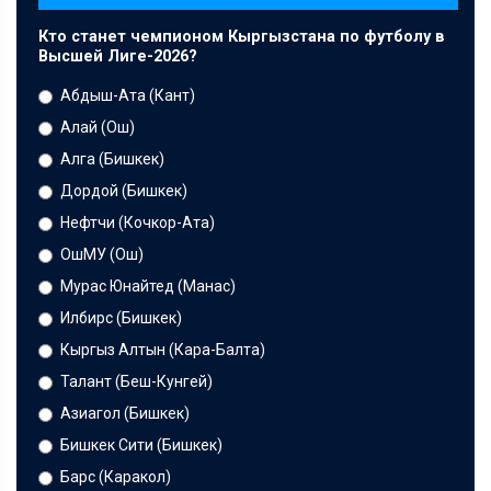
Кто станет чемпионом Кыргызстана по футболу в
Высшей Лиге-2026?
Абдыш-Ата (Кант)
Алай (Ош)
Алга (Бишкек)
Дордой (Бишкек)
Нефтчи (Кочкор-Ата)
ОшМУ (Ош)
Мурас Юнайтед (Манас)
Илбирс (Бишкек)
Кыргыз Алтын (Кара-Балта)
Талант (Беш-Кунгей)
Азиагол (Бишкек)
Бишкек Сити (Бишкек)
Барс (Каракол)