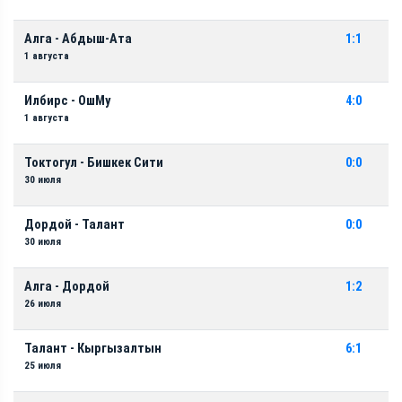
Алга - Абдыш-Ата
1:1
1 августа
Илбирс - ОшМу
4:0
1 августа
Токтогул - Бишкек Сити
0:0
30 июля
Дордой - Талант
0:0
30 июля
Алга - Дордой
1:2
26 июля
Талант - Кыргызалтын
6:1
25 июля