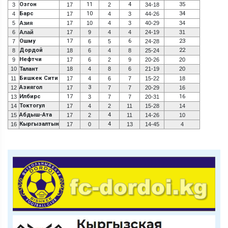
Озгон
11
4
35
3
17
2
34-18
Барс
10
34
4
17
4
3
44-26
5
Азия
17
10
4
3
40-29
34
6
Алай
17
9
4
4
24-19
31
Ошму
17
6
23
7
6
5
24-28
Дордой
22
8
18
6
4
8
25-24
Нефтчи
9
17
6
2
9
20-26
20
10
Талант
18
4
8
6
21-19
20
Бишкек Сити
11
17
4
6
7
15-22
18
Азиягол
3
12
17
7
7
20-29
16
Илбирс
17
16
13
3
7
7
20-31
Токтогул
14
17
4
2
11
15-28
14
Абдыш-Ата
4
15
17
2
11
14-26
10
Кыргызалтын
4
16
17
0
13
14-45
4