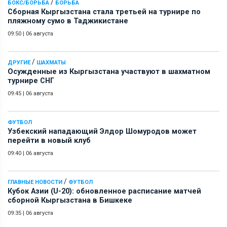
/
БОКС/БОРЬБА
БОРЬБА
Сборная Кыргызстана стала третьей на турнире по
пляжному сумо в Таджикистане
09:50
|
06 августа
/
ДРУГИЕ
ШАХМАТЫ
Осужденные из Кыргызстана участвуют в шахматном
турнире СНГ
09:45
|
06 августа
ФУТБОЛ
Узбекский нападающий Элдор Шомуродов может
перейти в новый клуб
09:40
|
06 августа
/
ГЛАВНЫЕ НОВОСТИ
ФУТБОЛ
Кубок Азии (U-20): обновленное расписание матчей
сборной Кыргызстана в Бишкеке
09:35
|
06 августа