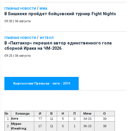
/
ГЛАВНЫЕ НОВОСТИ
ММА
В Бишкеке пройдет бойцовский турнир Fight Nights
09:30
|
06 августа
/
ГЛАВНЫЕ НОВОСТИ
ФУТБОЛ
В «Пахтакор» перешел автор единственного гола
сборной Ирака на ЧМ-2026
09:25
|
06 августа
Кыргызская Премьер - лига - 2019
№
Команда
И
В
Н
П
Мячи
О
Алга
17
6
1
11
0
34-15
39
Мурас
2
17
11
5
1
36-15
38
Юнайтед