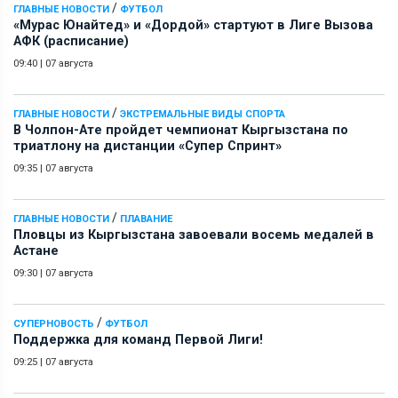
/
ГЛАВНЫЕ НОВОСТИ
ФУТБОЛ
«Мурас Юнайтед» и «Дордой» стартуют в Лиге Вызова
АФК (расписание)
09:40
|
07 августа
/
ГЛАВНЫЕ НОВОСТИ
ЭКСТРЕМАЛЬНЫЕ ВИДЫ СПОРТА
В Чолпон-Ате пройдет чемпионат Кыргызстана по
триатлону на дистанции «Супер Спринт»
09:35
|
07 августа
/
ГЛАВНЫЕ НОВОСТИ
ПЛАВАНИЕ
Пловцы из Кыргызстана завоевали восемь медалей в
Астане
09:30
|
07 августа
/
СУПЕРНОВОСТЬ
ФУТБОЛ
Поддержка для команд Первой Лиги!
09:25
|
07 августа