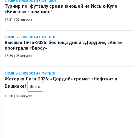
/
ГЛАВНЫЕ НОВОСТИ
ФУТЗАЛ
Турнир по футзалу среди юношей на Иссык-Куле:
«Бишкек» - чемпион!
17:21
|
08 августа
/
ГЛАВНЫЕ НОВОСТИ
ФУТБОЛ
Высшая Лига-2026: беспощадный «Дордой», «Алга»
проиграла «Барсу»
13:39
|
08 августа
/
ГЛАВНЫЕ НОВОСТИ
ФУТБОЛ
Жогорку Лига-2026: «Дордой» громит «Нефтчи» в
Бишкеке!
Фото
13:38
|
08 августа