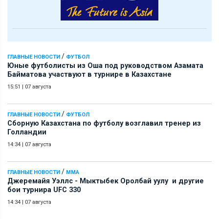
/
ГЛАВНЫЕ НОВОСТИ
ФУТБОЛ
Юные футболисты из Оша под руководством Азамата
Байматова участвуют в турнире в Казахстане
15:51
|
07 августа
/
ГЛАВНЫЕ НОВОСТИ
ФУТБОЛ
Сборную Казахстана по футболу возглавил тренер из
Голландии
14:34
|
07 августа
/
ГЛАВНЫЕ НОВОСТИ
ММА
Джеремайя Уэллс - Мыктыбек Оролбай уулу и другие
бои турнира UFC 330
14:34
|
07 августа