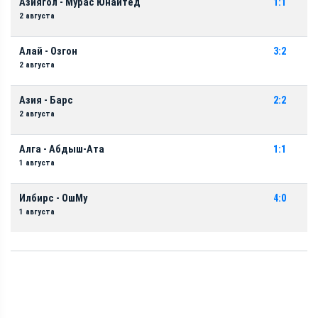
Азиягол - Мурас Юнайтед
1:1
2 августа
Алай - Озгон
3:2
2 августа
Азия - Барс
2:2
2 августа
Алга - Абдыш-Ата
1:1
1 августа
Илбирс - ОшМу
4:0
1 августа