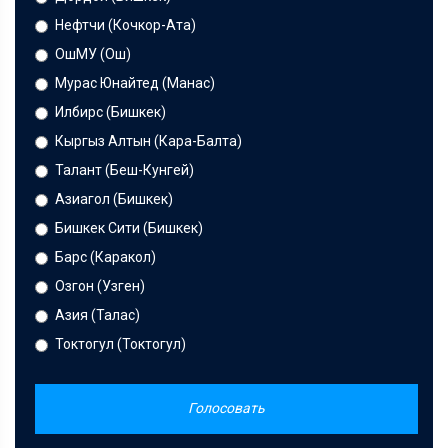
Нефтчи (Кочкор-Ата)
ОшМУ (Ош)
Мурас Юнайтед (Манас)
Илбирс (Бишкек)
Кыргыз Алтын (Кара-Балта)
Талант (Беш-Кунгей)
Азиагол (Бишкек)
Бишкек Сити (Бишкек)
Барс (Каракол)
Озгон (Узген)
Азия (Талас)
Токтогул (Токтогул)
Голосовать