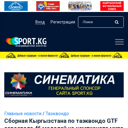
Вход
Регистрация
Главные новости
/
Таэквондо
Сборная Кыргызстана по таэквондо GTF