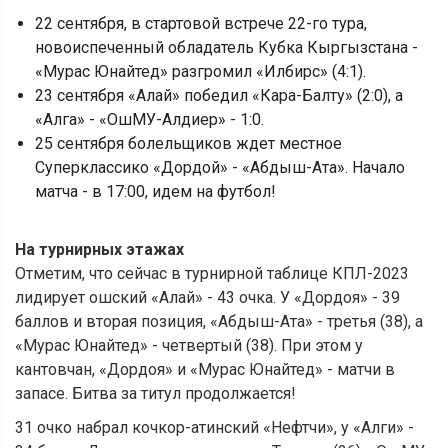
22 сентября, в стартовой встрече 22-го тура,
новоиспеченный обладатель Кубка Кыргызстана -
«Мурас Юнайтед» разгромил «Илбирс» (4:1).
23 сентября «Алай» победил «Кара-Балту» (2:0), а
«Алга» - «ОшМУ-Алдиер» - 1:0.
25 сентября болельщиков ждет местное
Суперклассико «Дордой» - «Абдыш-Ата». Начало
матча - в 17:00, идем на футбол!
На турнирных этажах
Отметим, что сейчас в турнирной таблице КПЛ-2023
лидирует ошский «Алай» - 43 очка. У «Дордоя» - 39
баллов и вторая позиция, «Абдыш-Ата» - третья (38), а
«Мурас Юнайтед» - четвертый (38). При этом у
кантовчан, «Дордоя» и «Мурас Юнайтед» - матчи в
запасе. Битва за титул продолжается!
31 очко набрал кочкор-атинский «Нефтчи», у «Алги» -