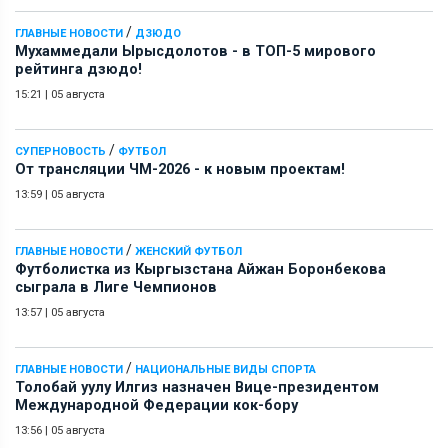
/
ГЛАВНЫЕ НОВОСТИ
ДЗЮДО
Мухаммедали Ырысдолотов - в ТОП-5 мирового
рейтинга дзюдо!
15:21
|
05 августа
/
СУПЕРНОВОСТЬ
ФУТБОЛ
От трансляции ЧМ-2026 - к новым проектам!
13:59
|
05 августа
/
ГЛАВНЫЕ НОВОСТИ
ЖЕНСКИЙ ФУТБОЛ
Футболистка из Кыргызстана Айжан Боронбекова
сыграла в Лиге Чемпионов
13:57
|
05 августа
/
ГЛАВНЫЕ НОВОСТИ
НАЦИОНАЛЬНЫЕ ВИДЫ СПОРТА
Толобай уулу Илгиз назначен Вице-президентом
Международной Федерации кок-бору
13:56
|
05 августа