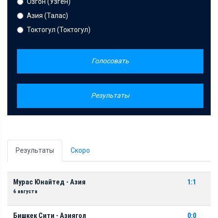
Озгон (Узген)
Азия (Талас)
Токтогул (Токтогул)
Голосовать
Результаты
Результаты
Скоро
Мурас Юнайтед - Азия
1:1
6 августа
Бишкек Сити - Азиягол
0:0