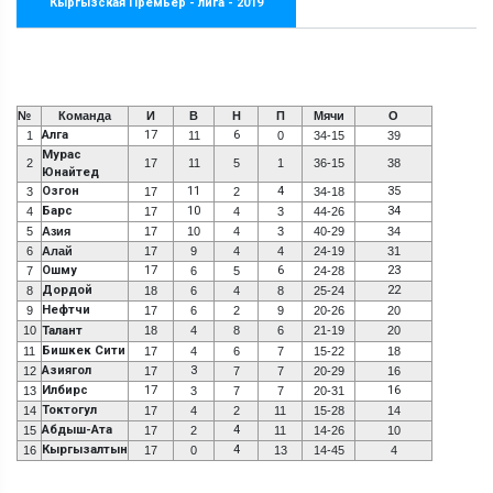
Кыргызская Премьер - лига - 2019
№
Команда
И
В
Н
П
Мячи
О
Алга
17
6
1
11
0
34-15
39
Мурас
2
17
11
5
1
36-15
38
Юнайтед
Озгон
11
4
35
3
17
2
34-18
Барс
10
34
4
17
4
3
44-26
5
Азия
17
10
4
3
40-29
34
6
Алай
17
9
4
4
24-19
31
Ошму
17
6
23
7
6
5
24-28
Дордой
22
8
18
6
4
8
25-24
Нефтчи
9
17
6
2
9
20-26
20
10
Талант
18
4
8
6
21-19
20
Бишкек Сити
11
17
4
6
7
15-22
18
Азиягол
3
12
17
7
7
20-29
16
Илбирс
17
16
13
3
7
7
20-31
Токтогул
14
17
4
2
11
15-28
14
Абдыш-Ата
4
15
17
2
11
14-26
10
Кыргызалтын
4
16
17
0
13
14-45
4