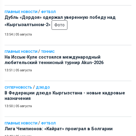
/
ГЛАВНЫЕ НОВОСТИ
ФУТБОЛ
Дубль «Дордоя» одержал уверенную победу над
«Кыргызалтыном-2»
Фото
13:54
|
05 августа
/
ГЛАВНЫЕ НОВОСТИ
ТЕННИС
На Иссык-Куле состоялся международный
любительский теннисный турнир Akun-2026
13:51
|
05 августа
/
СУПЕРНОВОСТЬ
ДЗЮДО
В Федерации дзюдо Кыргызстана - новые кадровые
назначения
13:50
|
05 августа
/
ГЛАВНЫЕ НОВОСТИ
ФУТБОЛ
Лига Чемпионов: «Кайрат» проиграл в Болгарии