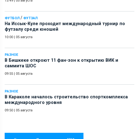
13:49
|
05 августа
/
ФУТБОЛ
ФУТЗАЛ
На Иссык-Куле проходит международный турнир по
футзалу среди юношей
10:00
|
05 августа
РАЗНОЕ
В Бишкеке откроют 11 фан-зон к открытию ВИК и
саммита ШОС
09:55
|
05 августа
РАЗНОЕ
В Караколе началось строительство спорткомплекса
международного уровня
09:50
|
05 августа