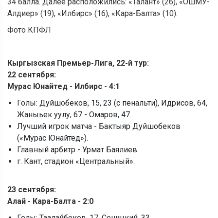
34 балла. Далее расположились: «Талант» (26), «ОшМУ-
Алдиер» (19), «Илбирс» (16), «Кара-Балта» (10).
Фото КПФЛ
Кыргызская Премьер-Лига, 22-й тур:
22 сентября:
Мурас Юнайтед - Илбирс - 4:1
Голы: Дуйшобеков, 15, 23 (с пенальти), Идрисов, 64,
Жаныьек уулу, 67 - Омаров, 47.
Лучший игрок матча - Бактыяр Дуйшобеков
(«Мурас Юнайтед»).
Главный арбитр - Урмат Баялиев.
г. Кант, стадион «Центральный».
23
сентября:
Алай - Кара-Балта - 2:0
Голы: Таалайбеков, 17, Сеницкий, 33.