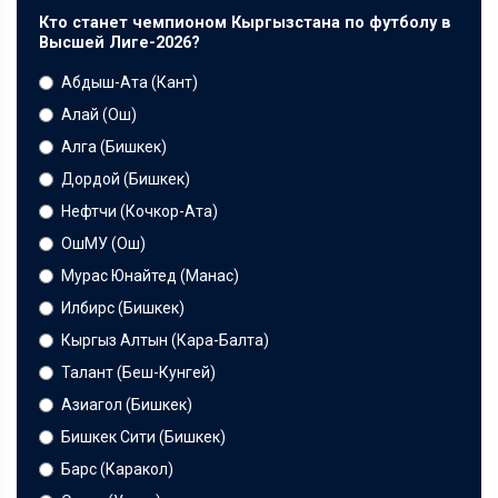
Кто станет чемпионом Кыргызстана по футболу в
Высшей Лиге-2026?
Абдыш-Ата (Кант)
Алай (Ош)
Алга (Бишкек)
Дордой (Бишкек)
Нефтчи (Кочкор-Ата)
ОшМУ (Ош)
Мурас Юнайтед (Манас)
Илбирс (Бишкек)
Кыргыз Алтын (Кара-Балта)
Талант (Беш-Кунгей)
Азиагол (Бишкек)
Бишкек Сити (Бишкек)
Барс (Каракол)