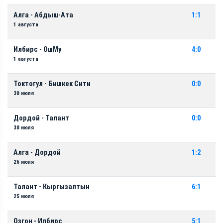
Алга - Абдыш-Ата
1:1
1 августа
Илбирс - ОшМу
4:0
1 августа
Токтогул - Бишкек Сити
0:0
30 июля
Дордой - Талант
0:0
30 июля
Алга - Дордой
1:2
26 июля
Талант - Кыргызалтын
6:1
25 июля
Озгон - Илбирс
5:1