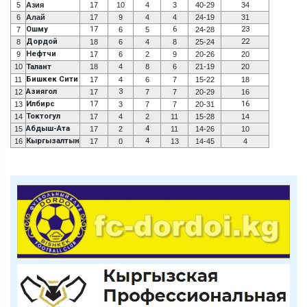
5
Азия
17
10
4
3
40-29
34
6
Алай
17
9
4
4
24-19
31
Ошму
17
6
23
7
6
5
24-28
Дордой
22
8
18
6
4
8
25-24
Нефтчи
9
17
6
2
9
20-26
20
10
Талант
18
4
8
6
21-19
20
Бишкек Сити
11
17
4
6
7
15-22
18
Азиягол
3
12
17
7
7
20-29
16
Илбирс
17
16
13
3
7
7
20-31
Токтогул
14
17
4
2
11
15-28
14
Абдыш-Ата
4
15
17
2
11
14-26
10
Кыргызалтын
4
16
17
0
13
14-45
4