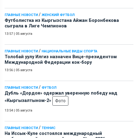
/
ГЛАВНЫЕ НОВОСТИ
ЖЕНСКИЙ ФУТБОЛ
Футболистка из Кыргызстана Айжан Боронбекова
сыграла в Лиге Чемпионов
13:57
|
05 августа
/
ГЛАВНЫЕ НОВОСТИ
НАЦИОНАЛЬНЫЕ ВИДЫ СПОРТА
Толобай уулу Илгиз назначен Вице-президентом
Международной Федерации кок-бору
13:56
|
05 августа
/
ГЛАВНЫЕ НОВОСТИ
ФУТБОЛ
Дубль «Дордоя» одержал уверенную победу над
«Кыргызалтыном-2»
Фото
13:54
|
05 августа
/
ГЛАВНЫЕ НОВОСТИ
ТЕННИС
На Иссык-Куле состоялся международный