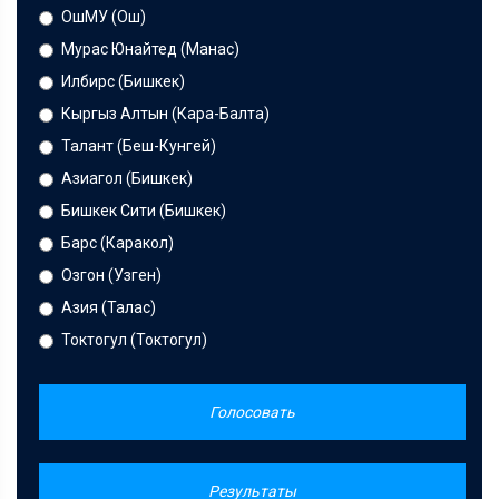
ОшМУ (Ош)
Мурас Юнайтед (Манас)
Илбирс (Бишкек)
Кыргыз Алтын (Кара-Балта)
Талант (Беш-Кунгей)
Азиагол (Бишкек)
Бишкек Сити (Бишкек)
Барс (Каракол)
Озгон (Узген)
Азия (Талас)
Токтогул (Токтогул)
Голосовать
Результаты