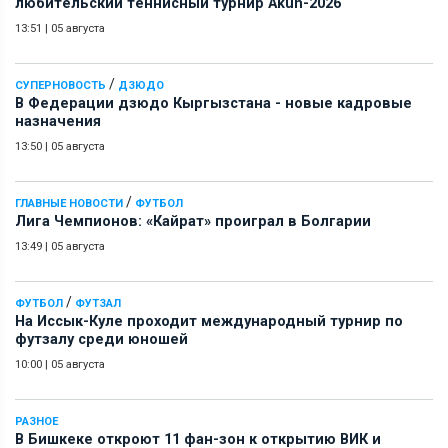
любительский теннисный турнир Akun-2026
13:51
|
05 августа
/
СУПЕРНОВОСТЬ
ДЗЮДО
В Федерации дзюдо Кыргызстана - новые кадровые
назначения
13:50
|
05 августа
/
ГЛАВНЫЕ НОВОСТИ
ФУТБОЛ
Лига Чемпионов: «Кайрат» проиграл в Болгарии
13:49
|
05 августа
/
ФУТБОЛ
ФУТЗАЛ
На Иссык-Куле проходит международный турнир по
футзалу среди юношей
10:00
|
05 августа
РАЗНОЕ
В Бишкеке откроют 11 фан-зон к открытию ВИК и