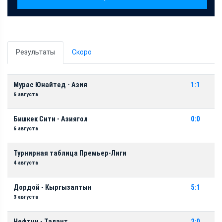
Результаты
Скоро
Мурас Юнайтед - Азия
1:1
6 августа
Бишкек Сити - Азиягол
0:0
6 августа
Турнирная таблица Премьер-Лиги
4 августа
Дордой - Кыргызалтын
5:1
3 августа
Нефтчи - Талант
2:0