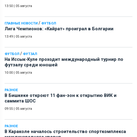
13:50
|
05 августа
/
ГЛАВНЫЕ НОВОСТИ
ФУТБОЛ
Лига Чемпионов: «Кайрат» проиграл в Болгарии
13:49
|
05 августа
/
ФУТБОЛ
ФУТЗАЛ
На Иссык-Куле проходит международный турнир по
футзалу среди юношей
10:00
|
05 августа
РАЗНОЕ
В Бишкеке откроют 11 фан-зон к открытию ВИК и
саммита ШОС
09:55
|
05 августа
РАЗНОЕ
В Караколе началось строительство спорткомплекса