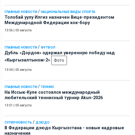
/
ГЛАВНЫЕ НОВОСТИ
НАЦИОНАЛЬНЫЕ ВИДЫ СПОРТА
Толобай уулу Илгиз назначен Вице-президентом
Международной Федерации кок-бору
13:56
|
05 августа
/
ГЛАВНЫЕ НОВОСТИ
ФУТБОЛ
Дубль «Дордоя» одержал уверенную победу над
«Кыргызалтыном-2»
Фото
13:54
|
05 августа
/
ГЛАВНЫЕ НОВОСТИ
ТЕННИС
На Иссык-Куле состоялся международный
любительский теннисный турнир Akun-2026
13:51
|
05 августа
/
СУПЕРНОВОСТЬ
ДЗЮДО
В Федерации дзюдо Кыргызстана - новые кадровые
назначения