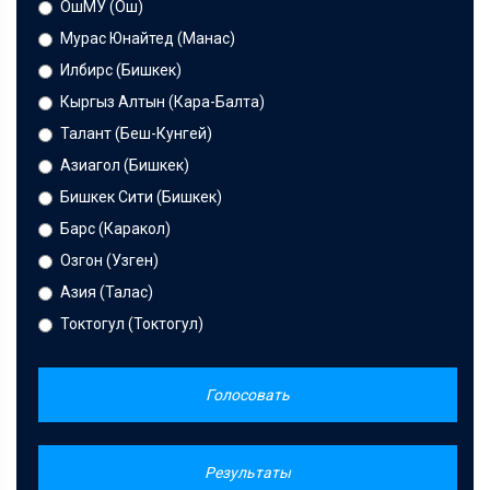
ОшМУ (Ош)
Мурас Юнайтед (Манас)
Илбирс (Бишкек)
Кыргыз Алтын (Кара-Балта)
Талант (Беш-Кунгей)
Азиагол (Бишкек)
Бишкек Сити (Бишкек)
Барс (Каракол)
Озгон (Узген)
Азия (Талас)
Токтогул (Токтогул)
Голосовать
Результаты