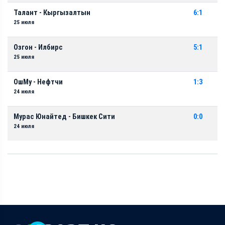
Талант - Кыргызалтын
6:1
25 июля
Озгон - Илбирс
5:1
25 июля
ОшМу - Нефтчи
1:3
24 июля
Мурас Юнайтед - Бишкек Сити
0:0
24 июля