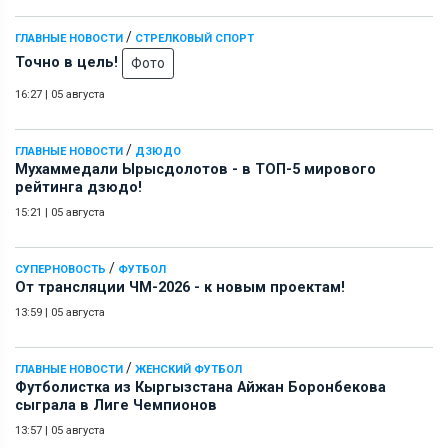
/
ГЛАВНЫЕ НОВОСТИ
СТРЕЛКОВЫЙ СПОРТ
Точно в цель!
Фото
16:27
|
05 августа
/
ГЛАВНЫЕ НОВОСТИ
ДЗЮДО
Мухаммедали Ырысдолотов - в ТОП-5 мирового
рейтинга дзюдо!
15:21
|
05 августа
/
СУПЕРНОВОСТЬ
ФУТБОЛ
От трансляции ЧМ-2026 - к новым проектам!
13:59
|
05 августа
/
ГЛАВНЫЕ НОВОСТИ
ЖЕНСКИЙ ФУТБОЛ
Футболистка из Кыргызстана Айжан Боронбекова
сыграла в Лиге Чемпионов
13:57
|
05 августа