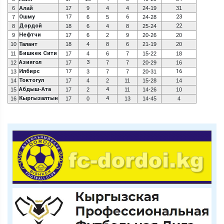
6
Алай
17
9
4
4
24-19
31
Ошму
17
6
23
7
6
5
24-28
Дордой
22
8
18
6
4
8
25-24
Нефтчи
9
17
6
2
9
20-26
20
10
Талант
18
4
8
6
21-19
20
Бишкек Сити
11
17
4
6
7
15-22
18
Азиягол
3
12
17
7
7
20-29
16
Илбирс
17
16
13
3
7
7
20-31
Токтогул
14
17
4
2
11
15-28
14
Абдыш-Ата
4
15
17
2
11
14-26
10
Кыргызалтын
4
16
17
0
13
14-45
4