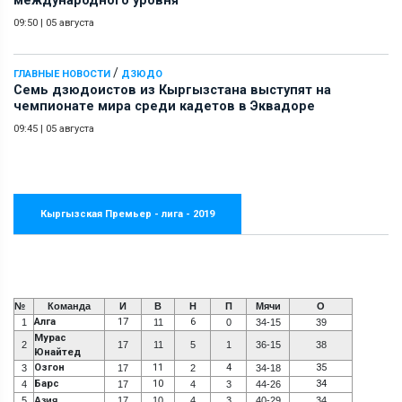
международного уровня
09:50
|
05 августа
/
ГЛАВНЫЕ НОВОСТИ
ДЗЮДО
Семь дзюдоистов из Кыргызстана выступят на
чемпионате мира среди кадетов в Эквадоре
09:45
|
05 августа
Кыргызская Премьер - лига - 2019
№
Команда
И
В
Н
П
Мячи
О
Алга
17
6
1
11
0
34-15
39
Мурас
2
17
11
5
1
36-15
38
Юнайтед
Озгон
11
4
35
3
17
2
34-18
Барс
10
34
4
17
4
3
44-26
5
Азия
17
10
4
3
40-29
34