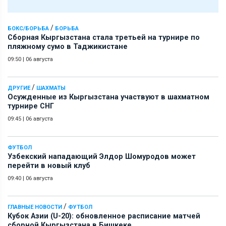
/
БОКС/БОРЬБА
БОРЬБА
Сборная Кыргызстана стала третьей на турнире по
пляжному сумо в Таджикистане
09:50
|
06 августа
/
ДРУГИЕ
ШАХМАТЫ
Осужденные из Кыргызстана участвуют в шахматном
турнире СНГ
09:45
|
06 августа
ФУТБОЛ
Узбекский нападающий Элдор Шомуродов может
перейти в новый клуб
09:40
|
06 августа
/
ГЛАВНЫЕ НОВОСТИ
ФУТБОЛ
Кубок Азии (U-20): обновленное расписание матчей
сборной Кыргызстана в Бишкеке