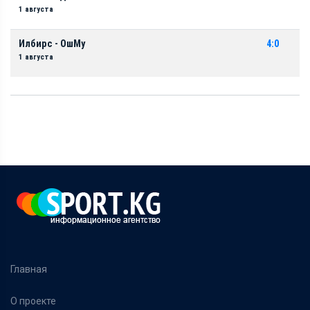
1 августа
Илбирс - ОшМу
4:0
1 августа
Главная
О проекте