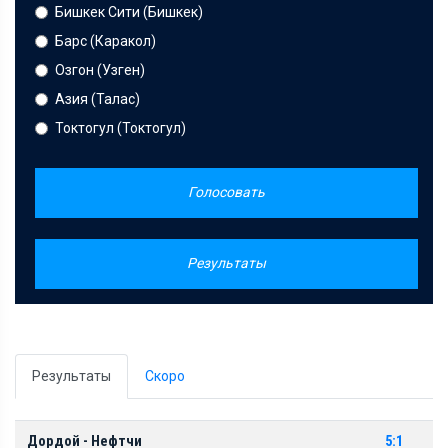
Бишкек Сити (Бишкек)
Барс (Каракол)
Озгон (Узген)
Азия (Талас)
Токтогул (Токтогул)
Голосовать
Результаты
Результаты
Скоро
Дордой - Нефтчи
5:1