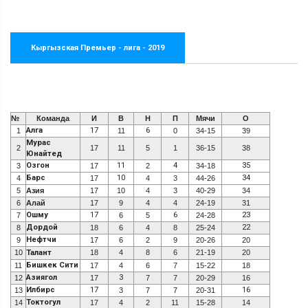
Кыргызская Премьер - лига - 2019
№
Команда
И
В
Н
П
Мячи
О
Алга
17
6
1
11
0
34-15
39
Мурас
2
17
11
5
1
36-15
38
Юнайтед
Озгон
11
4
35
3
17
2
34-18
Барс
10
34
4
17
4
3
44-26
5
Азия
17
10
4
3
40-29
34
6
Алай
17
9
4
4
24-19
31
Ошму
17
6
23
7
6
5
24-28
Дордой
22
8
18
6
4
8
25-24
Нефтчи
9
17
6
2
9
20-26
20
10
Талант
18
4
8
6
21-19
20
Бишкек Сити
11
17
4
6
7
15-22
18
Азиягол
3
12
17
7
7
20-29
16
Илбирс
17
16
13
3
7
7
20-31
Токтогул
14
17
4
2
11
15-28
14