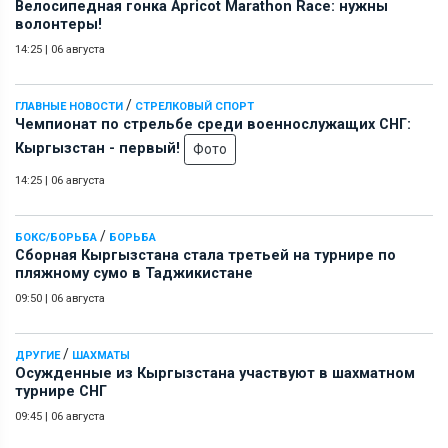
Велосипедная гонка Apricot Marathon Race: нужны
волонтеры!
14:25
|
06 августа
/
ГЛАВНЫЕ НОВОСТИ
СТРЕЛКОВЫЙ СПОРТ
Чемпионат по стрельбе среди военнослужащих СНГ:
Кыргызстан - первый!
Фото
14:25
|
06 августа
/
БОКС/БОРЬБА
БОРЬБА
Сборная Кыргызстана стала третьей на турнире по
пляжному сумо в Таджикистане
09:50
|
06 августа
/
ДРУГИЕ
ШАХМАТЫ
Осужденные из Кыргызстана участвуют в шахматном
турнире СНГ
09:45
|
06 августа