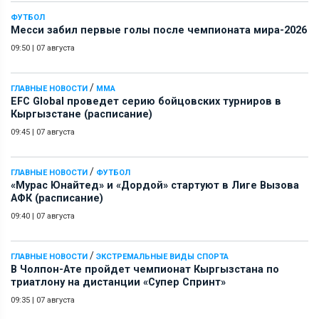
ФУТБОЛ
Месси забил первые голы после чемпионата мира-2026
09:50
|
07 августа
/
ГЛАВНЫЕ НОВОСТИ
ММА
EFC Global проведет серию бойцовских турниров в
Кыргызстане (расписание)
09:45
|
07 августа
/
ГЛАВНЫЕ НОВОСТИ
ФУТБОЛ
«Мурас Юнайтед» и «Дордой» стартуют в Лиге Вызова
АФК (расписание)
09:40
|
07 августа
/
ГЛАВНЫЕ НОВОСТИ
ЭКСТРЕМАЛЬНЫЕ ВИДЫ СПОРТА
В Чолпон-Ате пройдет чемпионат Кыргызстана по
триатлону на дистанции «Супер Спринт»
09:35
|
07 августа