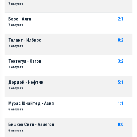
7 августа
Барс - Алга
2:1
7 августа
Талант - Илбирс
0:2
7 августа
Токтогул - Озгон
3:2
7 августа
Дордой - Нефтчи
5:1
7 августа
Мурас Юнайтед - Азия
1:1
6 августа
Бишкек Сити - Азиягол
0:0
6 августа