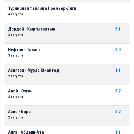
Турнирная таблица Премьер-Лиги
4 августа
Дордой - Кыргызалтын
5:1
3 августа
Нефтчи - Талант
2:0
3 августа
Азиягол - Мурас Юнайтед
1:1
2 августа
Алай - Озгон
3:2
2 августа
Азия - Барс
2:2
2 августа
Алга - Абдыш-Ата
1:1