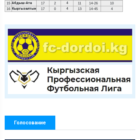
Абдыш-Ата
4
15
17
2
11
14-26
10
Кыргызалтын
4
16
17
0
13
14-45
4
Голосование