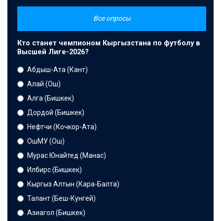
Все опросы
Кто станет чемпионом Кыргызстана по футболу в
Высшей Лиге-2026?
Абдыш-Ата (Кант)
Алай (Ош)
Алга (Бишкек)
Дордой (Бишкек)
Нефтчи (Кочкор-Ата)
ОшМУ (Ош)
Мурас Юнайтед (Манас)
Илбирс (Бишкек)
Кыргыз Алтын (Кара-Балта)
Талант (Беш-Кунгей)
Азиагол (Бишкек)