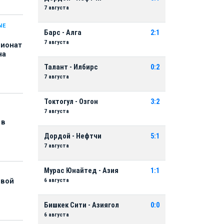
7 августа
ЫЕ
Барс - Алга
2:1
7 августа
пионат
на
Талант - Илбирс
0:2
7 августа
Токтогул - Озгон
3:2
7 августа
 в
Дордой - Нефтчи
5:1
7 августа
Мурас Юнайтед - Азия
1:1
6 августа
рвой
Бишкек Сити - Азиягол
0:0
6 августа