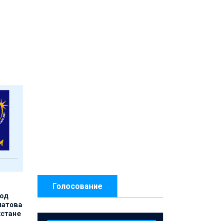
Голосование
под
матова
хстане