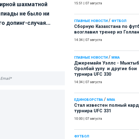
ирной шахматной
15:51
|
07 августа
пиады не было ни
/
ГЛАВНЫЕ НОВОСТИ
ФУТБОЛ
о допинг-случая...
Сборную Казахстана по фут
возглавил тренер из Голла
14:34
|
07 августа
/
ГЛАВНЫЕ НОВОСТИ
ММА
Джеремайя Уэллс - Мыкты
Оролбай уулу и другие бои
турнира UFC 330
14:34
|
07 августа
/
ЕДИНОБОРСТВА
ММА
Стал известен полный кард
турнира UFC 331
10:00
|
07 августа
ФУТБОЛ