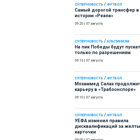
/
СУПЕРНОВОСТЬ
ФУТБОЛ
Самый дорогой трансфер в
истории «Реала»
09:20
|
07 августа
/
СУПЕРНОВОСТЬ
АЛЬПИНИЗМ
На пик Победы будут пуска
только по разрешениям
09:15
|
07 августа
/
СУПЕРНОВОСТЬ
ФУТБОЛ
Мохаммед Салах продолжи
карьеру в «Трабзонспоре»
09:10
|
07 августа
/
СУПЕРНОВОСТЬ
ФУТБОЛ
УЕФА изменил правила
дисквалификаций за желт
карточки
09:05
|
07 августа