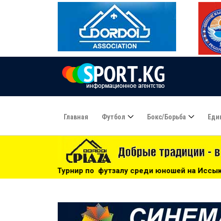
Главная
Футбол
Бокс/борьба
Еди
футзалу среди юношей на Иссык-Куле: «Бишкек» - чемпион!