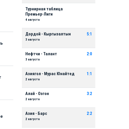
Турнирная таблица
Премьер-Лиги
4 августа
Дордой - Кыргызалтын
5:1
3 августа
ть
Нефтчи - Талант
2:0
3 августа
Азиягол - Мурас Юнайтед
1:1
т
2 августа
Алай - Озгон
3:2
2 августа
Азия - Барс
2:2
ые
2 августа