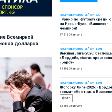
/
ГЛАВНЫЕ НОВОСТИ
ФУТЗАЛ
Турнир по футзалу среди 
на Иссык-Куле: «Бишкек» -
чемпион!
17:21
|
08 августа
ние Всемирной
ионов долларов
/
ГЛАВНЫЕ НОВОСТИ
ФУТБОЛ
Высшая Лига-2026: беспощ
«Дордой», «Алга» проиграла
«Барсу»
13:39
|
08 августа
/
ГЛАВНЫЕ НОВОСТИ
ФУТБОЛ
Жогорку Лига-2026: «Дордо
громит «Нефтчи» в Бишкеке
Фото
13:38
|
08 августа