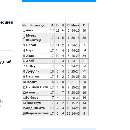
юношей
№
Команда
И
В
Н
П
Мячи
О
Алга
17
6
1
11
0
34-15
39
Мурас
2
17
11
5
1
36-15
38
Юнайтед
Озгон
11
4
35
3
17
2
34-18
Барс
10
34
4
17
4
3
44-26
5
Азия
17
10
4
3
40-29
34
6
Алай
17
9
4
4
24-19
31
адный
Ошму
17
6
23
7
6
5
24-28
Дордой
22
8
18
6
4
8
25-24
Нефтчи
9
17
6
2
9
20-26
20
10
Талант
18
4
8
6
21-19
20
Бишкек Сити
11
17
4
6
7
15-22
18
Азиягол
3
12
17
7
7
20-29
16
Илбирс
17
16
13
3
7
7
20-31
й»
Токтогул
14
17
4
2
11
15-28
14
!
Абдыш-Ата
4
15
17
2
11
14-26
10
Кыргызалтын
4
16
17
0
13
14-45
4