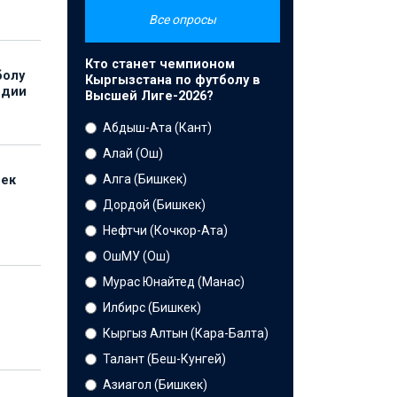
Все опросы
Кто станет чемпионом
болу
Кыргызстана по футболу в
ндии
Высшей Лиге-2026?
Абдыш-Ата (Кант)
Алай (Ош)
Алга (Бишкек)
бек
Дордой (Бишкек)
Нефтчи (Кочкор-Ата)
ОшМУ (Ош)
Мурас Юнайтед (Манас)
Илбирс (Бишкек)
Кыргыз Алтын (Кара-Балта)
Талант (Беш-Кунгей)
Азиагол (Бишкек)