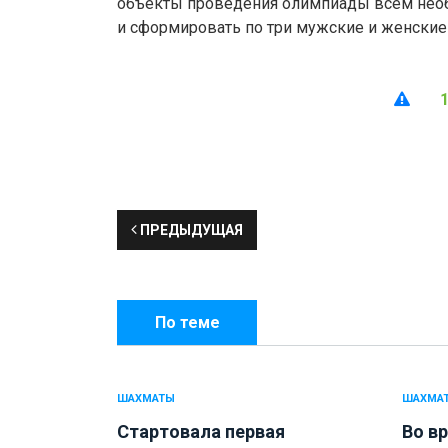
объекты проведения олимпиады всем не
и сформировать по три мужские и женски
ПРЕДЫДУЩАЯ
По теме
ШАХМАТЫ
ШАХМА
Стартовала первая
Во в