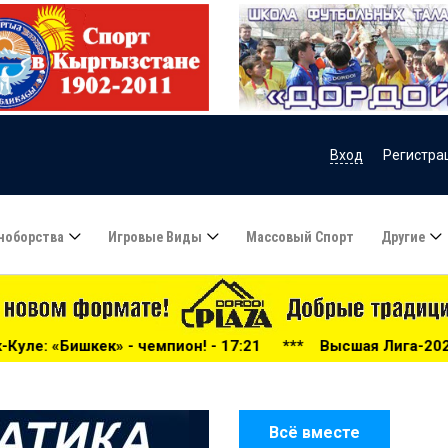
Вход
Регистра
ноборства
Игровые Виды
Массовый Спорт
Другие
 - 17:21
***
Высшая Лига-2026: беспощадный «Дордой»,
Всё вместе