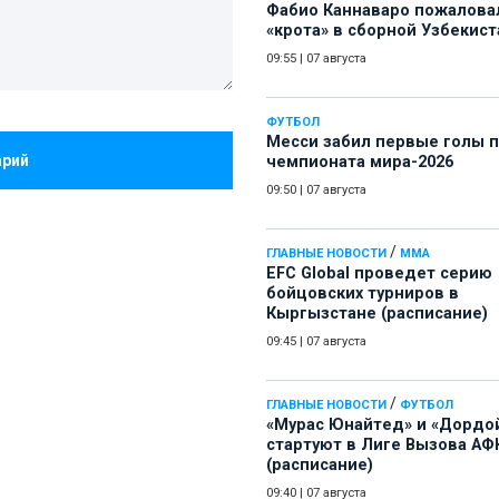
Фабио Каннаваро пожалова
«крота» в сборной Узбекист
09:55
|
07 августа
ФУТБОЛ
Месси забил первые голы 
арий
чемпионата мира-2026
09:50
|
07 августа
/
ГЛАВНЫЕ НОВОСТИ
ММА
EFC Global проведет серию
бойцовских турниров в
Кыргызстане (расписание)
09:45
|
07 августа
/
ГЛАВНЫЕ НОВОСТИ
ФУТБОЛ
«Мурас Юнайтед» и «Дордо
стартуют в Лиге Вызова АФ
(расписание)
09:40
|
07 августа