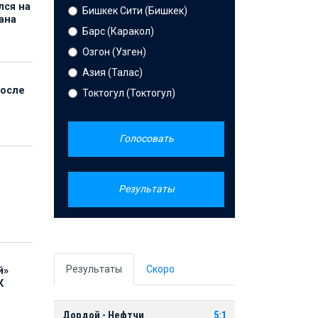
лся на
Бишкек Сити (Бишкек)
ана
Барс (Каракол)
Озгон (Узген)
Азия (Талас)
после
Токтогул (Токтогул)
Голосовать
Результаты
Результаты
Скоро
й»
К
Дордой - Нефтчи
5:1