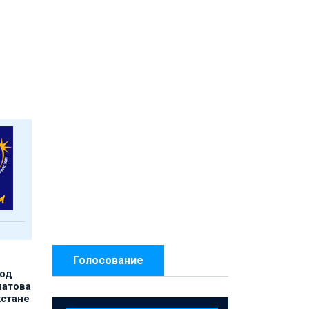
Голосование
под
матова
хстане