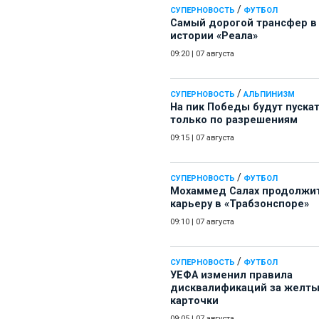
/
СУПЕРНОВОСТЬ
ФУТБОЛ
Самый дорогой трансфер в
истории «Реала»
09:20
|
07 августа
/
СУПЕРНОВОСТЬ
АЛЬПИНИЗМ
На пик Победы будут пуска
только по разрешениям
09:15
|
07 августа
/
СУПЕРНОВОСТЬ
ФУТБОЛ
Мохаммед Салах продолжи
карьеру в «Трабзонспоре»
09:10
|
07 августа
/
СУПЕРНОВОСТЬ
ФУТБОЛ
УЕФА изменил правила
дисквалификаций за желт
карточки
09:05
|
07 августа