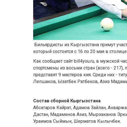
Бильярдисты из Кыргызстана примут учас
который состоится с 16 по 20 мая в столице
Как сообщает сайт bill4you.ru, в мужской ча
спортсмены из восьми стран (всего - 217),
представят 9 мастеров кия. Среди них - ти
Лепшаков, Ызатбек Ратбеков, Азиз Мадам
Состав сборной Кыргызстана
Абсатаров Кайрат, Адамов Зайлан, Анварж
Дастан, Мадаминов Азиз, Мырзаканов Эрки
Ураимов Сыймык, Шерматов Кылычбек.