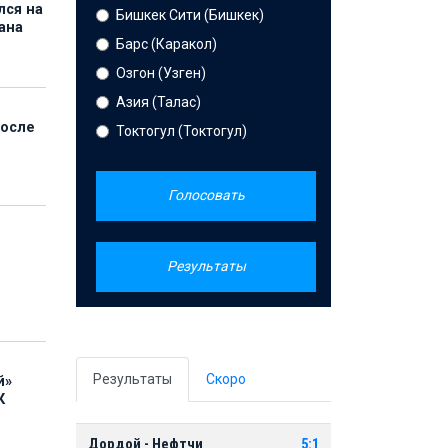
лся на
Бишкек Сити (Бишкек)
ана
Барс (Каракол)
Озгон (Узген)
Азия (Талас)
после
Токтогул (Токтогул)
Голосовать
Результаты
Результаты
Скоро
й»
К
Дордой - Нефтчи
5:1