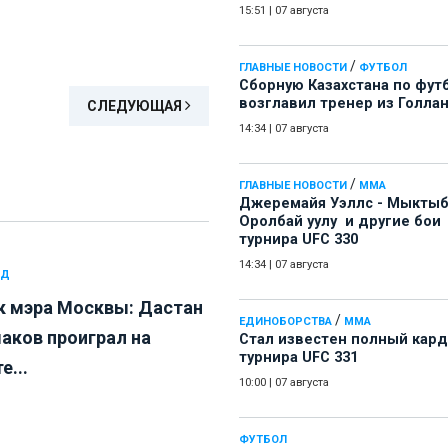
15:51
|
07 августа
/
ГЛАВНЫЕ НОВОСТИ
ФУТБОЛ
Сборную Казахстана по фут
возглавил тренер из Голла
СЛЕДУЮЩАЯ
14:34
|
07 августа
/
ГЛАВНЫЕ НОВОСТИ
ММА
Джеремайя Уэллс - Мыкты
Оролбай уулу и другие бои
турнира UFC 330
14:34
|
07 августа
РД
к мэра Москвы: Дастан
/
ЕДИНОБОРСТВА
ММА
аков проиграл на
Стал известен полный кард
турнира UFC 331
е...
10:00
|
07 августа
ФУТБОЛ