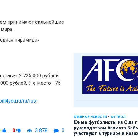
в нем принимают сильнейшие
 мира.
бодная пирамида»
ставит 2 725 000 рублей
 000 рублей, 3-е место - 75
bill4you.ru/ru/rus-
/
ГЛАВНЫЕ НОВОСТИ
ФУТБОЛ
Юные футболисты из Оша 
руководством Азамата Бай
0
0
3 878
0
участвуют в турнире в Каза