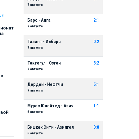
7 августа
ЫЕ
Барс - Алга
2:1
7 августа
пионат
на
Талант - Илбирс
0:2
7 августа
Токтогул - Озгон
3:2
7 августа
 в
Дордой - Нефтчи
5:1
7 августа
Мурас Юнайтед - Азия
1:1
6 августа
рвой
Бишкек Сити - Азиягол
0:0
6 августа