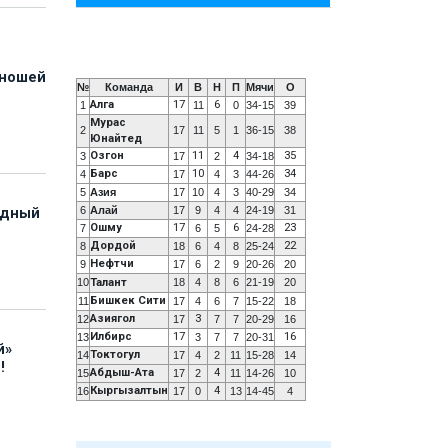
юношей
№
Команда
И
В
Н
П
Мячи
О
Алга
17
6
1
11
0
34-15
39
Мурас
2
17
11
5
1
36-15
38
Юнайтед
Озгон
11
4
35
3
17
2
34-18
Барс
10
34
4
17
4
3
44-26
5
Азия
17
10
4
3
40-29
34
6
Алай
17
9
4
4
24-19
31
адный
Ошму
17
6
23
7
6
5
24-28
Дордой
22
8
18
6
4
8
25-24
Нефтчи
9
17
6
2
9
20-26
20
10
Талант
18
4
8
6
21-19
20
Бишкек Сити
11
17
4
6
7
15-22
18
Азиягол
3
12
17
7
7
20-29
16
Илбирс
17
16
13
3
7
7
20-31
й»
Токтогул
14
17
4
2
11
15-28
14
!
Абдыш-Ата
4
15
17
2
11
14-26
10
Кыргызалтын
4
16
17
0
13
14-45
4