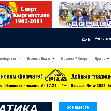
Вход
Регистра
ноборства
Игровые Виды
Массовый Спорт
Другие
17:21
***
Высшая Лига-2026: беспощадный «Дордой», «А
Всё вместе