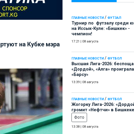
/
ГЛАВНЫЕ НОВОСТИ
ФУТЗАЛ
Турнир по футзалу среди 
на Иссык-Куле: «Бишкек» -
чемпион!
17:21
|
08 августа
ртуют на Кубке мэра
/
ГЛАВНЫЕ НОВОСТИ
ФУТБОЛ
Высшая Лига-2026: беспощ
«Дордой», «Алга» проиграла
«Барсу»
13:39
|
08 августа
/
ГЛАВНЫЕ НОВОСТИ
ФУТБОЛ
Жогорку Лига-2026: «Дордо
громит «Нефтчи» в Бишкеке
Фото
13:38
|
08 августа