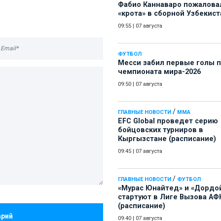
Фабио Каннаваро пожалова
«крота» в сборной Узбекист
09:55
|
07 августа
ФУТБОЛ
Месси забил первые голы 
чемпионата мира-2026
09:50
|
07 августа
/
ГЛАВНЫЕ НОВОСТИ
ММА
EFC Global проведет серию
бойцовских турниров в
Кыргызстане (расписание)
09:45
|
07 августа
/
ГЛАВНЫЕ НОВОСТИ
ФУТБОЛ
«Мурас Юнайтед» и «Дордо
стартуют в Лиге Вызова АФ
(расписание)
арий
09:40
|
07 августа