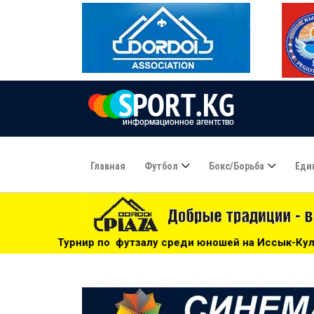
Главная
Футбол
Бокс/борьба
Еди
залу среди юношей на Иссык-Куле: «Бишкек» - чемпион! - 