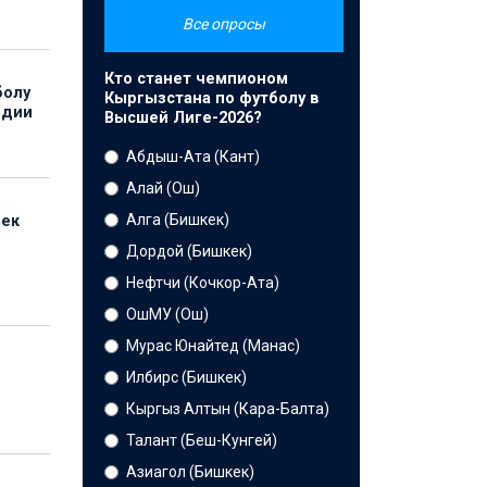
Все опросы
Кто станет чемпионом
болу
Кыргызстана по футболу в
ндии
Высшей Лиге-2026?
Абдыш-Ата (Кант)
Алай (Ош)
Алга (Бишкек)
бек
Дордой (Бишкек)
Нефтчи (Кочкор-Ата)
ОшМУ (Ош)
Мурас Юнайтед (Манас)
Илбирс (Бишкек)
Кыргыз Алтын (Кара-Балта)
Талант (Беш-Кунгей)
Азиагол (Бишкек)