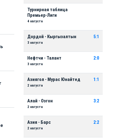
Турнирная таблица
Премьер-Лиги
4 августа
Дордой - Кыргызалтын
5:1
3 августа
ть
Нефтчи - Талант
2:0
3 августа
Азиягол - Мурас Юнайтед
1:1
т
2 августа
Алай - Озгон
3:2
2 августа
Азия - Барс
2:2
ые
2 августа