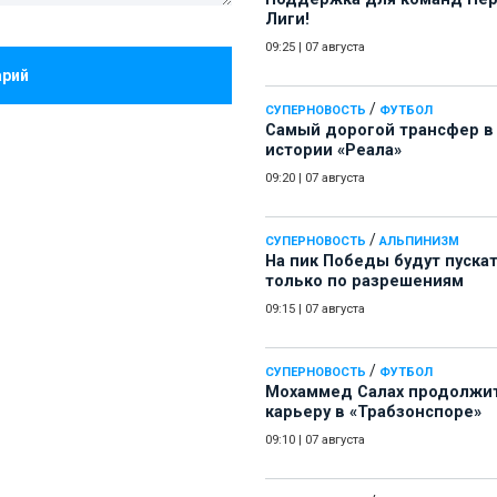
Лиги!
09:25
|
07 августа
арий
/
СУПЕРНОВОСТЬ
ФУТБОЛ
Самый дорогой трансфер в
истории «Реала»
09:20
|
07 августа
/
СУПЕРНОВОСТЬ
АЛЬПИНИЗМ
На пик Победы будут пуска
только по разрешениям
09:15
|
07 августа
/
СУПЕРНОВОСТЬ
ФУТБОЛ
Мохаммед Салах продолжи
карьеру в «Трабзонспоре»
09:10
|
07 августа