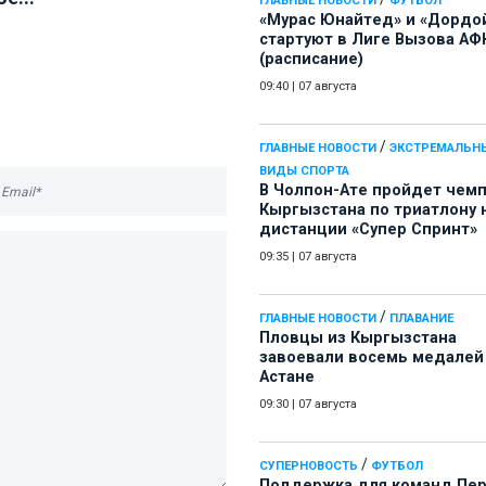
ГЛАВНЫЕ НОВОСТИ
ФУТБОЛ
«Мурас Юнайтед» и «Дордо
стартуют в Лиге Вызова АФ
(расписание)
09:40
|
07 августа
/
ГЛАВНЫЕ НОВОСТИ
ЭКСТРЕМАЛЬН
ВИДЫ СПОРТА
В Чолпон-Ате пройдет чем
Кыргызстана по триатлону 
дистанции «Супер Спринт»
09:35
|
07 августа
/
ГЛАВНЫЕ НОВОСТИ
ПЛАВАНИЕ
Пловцы из Кыргызстана
завоевали восемь медалей
Астане
09:30
|
07 августа
/
СУПЕРНОВОСТЬ
ФУТБОЛ
Поддержка для команд Пе