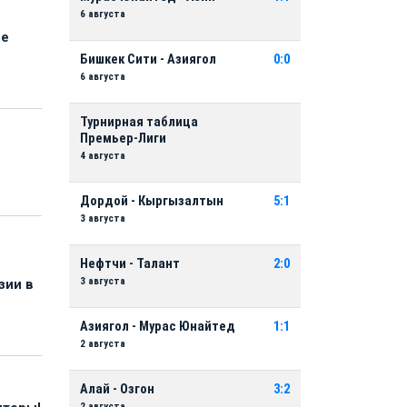
6 августа
ые
Бишкек Сити - Азиягол
0:0
6 августа
Турнирная таблица
Премьер-Лиги
4 августа
Дордой - Кыргызалтын
5:1
3 августа
Нефтчи - Талант
2:0
3 августа
зии в
Азиягол - Мурас Юнайтед
1:1
2 августа
Алай - Озгон
3:2
2 августа