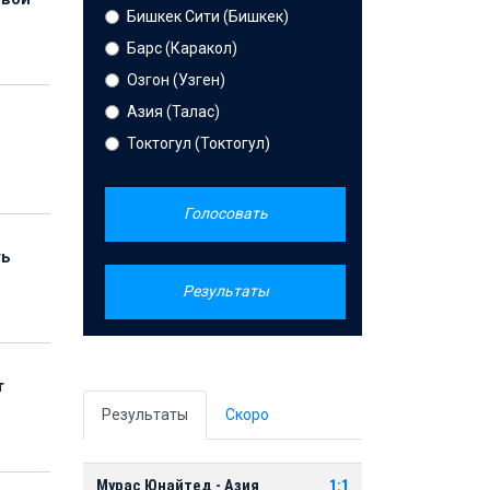
Бишкек Сити (Бишкек)
Барс (Каракол)
Озгон (Узген)
Азия (Талас)
Токтогул (Токтогул)
Голосовать
ть
Результаты
т
Результаты
Скоро
Мурас Юнайтед - Азия
1:1