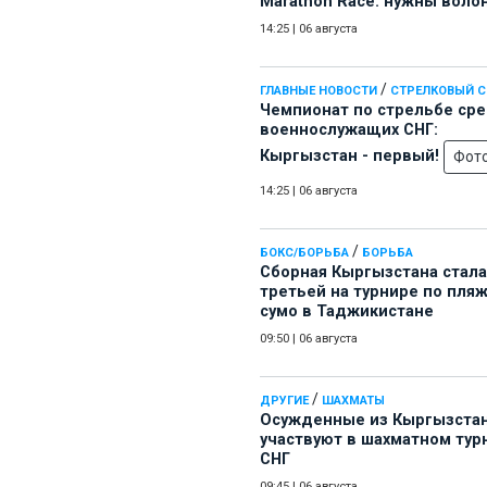
Marathon Race: нужны воло
14:25
|
06 августа
/
ГЛАВНЫЕ НОВОСТИ
СТРЕЛКОВЫЙ 
Чемпионат по стрельбе ср
военнослужащих СНГ:
Кыргызстан - первый!
Фот
14:25
|
06 августа
/
БОКС/БОРЬБА
БОРЬБА
Сборная Кыргызстана стала
третьей на турнире по пля
сумо в Таджикистане
09:50
|
06 августа
/
ДРУГИЕ
ШАХМАТЫ
Осужденные из Кыргызста
участвуют в шахматном тур
СНГ
09:45
|
06 августа