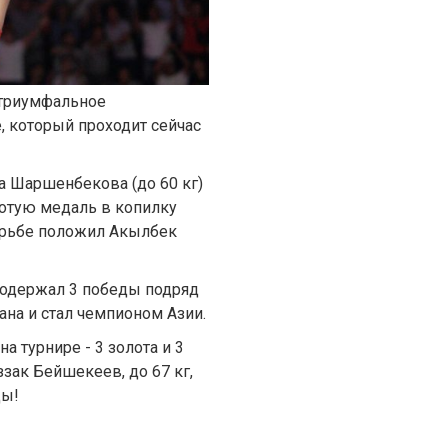
триумфальное
, который проходит сейчас
 Шаршенбекова (до 60 кг)
лотую медаль в копилку
орьбе положил Акылбек
, одержал 3 победы подряд
ана и стал чемпионом Азии.
а турнире - 3 золота и 3
ззак Бейшекеев, до 67 кг,
цы!