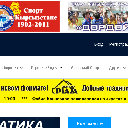
Вход
Регистра
ноборства
Игровые Виды
Массовый Спорт
Другие
наваро пожаловался на «крота» в сборной Узбекистана - 0
Всё вместе