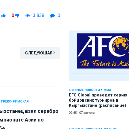
0
0
3 838
0
СЛЕДУЮЩАЯ
/
ГЛАВНЫЕ НОВОСТИ
ММА
EFC Global проведет серию
бойцовских турниров в
 ГРЕКО-РИМСКАЯ
Кыргызстане (расписание)
ызстанец взял серебро
09:45
|
07 августа
емпионате Азии по
е...
/