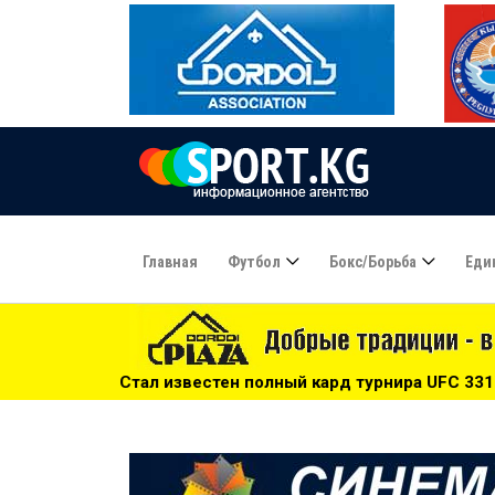
Главная
Футбол
Бокс/борьба
Еди
стен полный кард турнира UFC 331 - 10:00
***
Фабио Кан