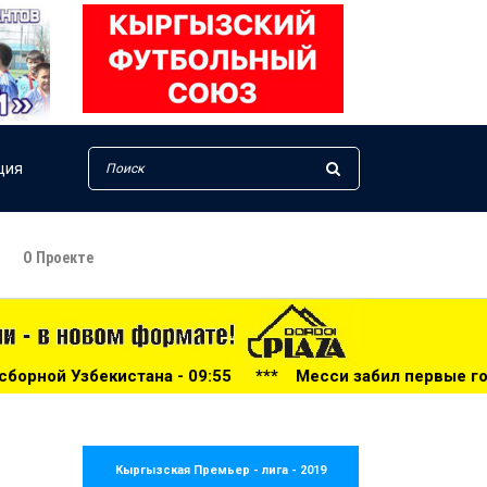
ция
О Проекте
9:55
***
Месси забил первые голы после чемпионата ми
Кыргызская Премьер - лига - 2019