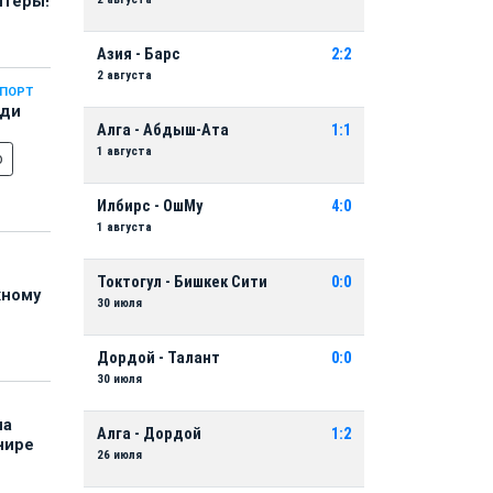
нтеры!
Азия - Барс
2:2
2 августа
СПОРТ
еди
Алга - Абдыш-Ата
1:1
1 августа
о
Илбирс - ОшМу
4:0
1 августа
Токтогул - Бишкек Сити
0:0
жному
30 июля
Дордой - Талант
0:0
30 июля
на
Алга - Дордой
1:2
нире
26 июля