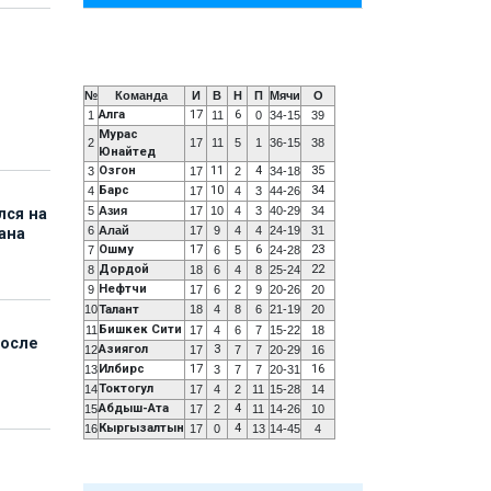
№
Команда
И
В
Н
П
Мячи
О
Алга
17
6
1
11
0
34-15
39
Мурас
2
17
11
5
1
36-15
38
Юнайтед
Озгон
11
4
35
3
17
2
34-18
Барс
10
34
4
17
4
3
44-26
5
Азия
17
10
4
3
40-29
34
лся на
6
Алай
17
9
4
4
24-19
31
ана
Ошму
17
6
23
7
6
5
24-28
Дордой
22
8
18
6
4
8
25-24
Нефтчи
9
17
6
2
9
20-26
20
10
Талант
18
4
8
6
21-19
20
Бишкек Сити
11
17
4
6
7
15-22
18
после
Азиягол
3
12
17
7
7
20-29
16
Илбирс
17
16
13
3
7
7
20-31
Токтогул
14
17
4
2
11
15-28
14
Абдыш-Ата
4
15
17
2
11
14-26
10
Кыргызалтын
4
16
17
0
13
14-45
4