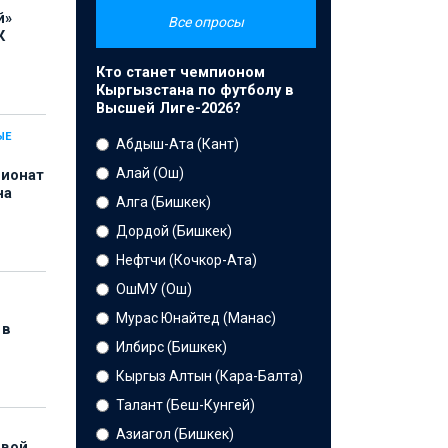
й»
Все опросы
К
Кто станет чемпионом
Кыргызстана по футболу в
Высшей Лиге-2026?
ЫЕ
Абдыш-Ата (Кант)
Алай (Ош)
пионат
на
Алга (Бишкек)
Дордой (Бишкек)
Нефтчи (Кочкор-Ата)
ОшМУ (Ош)
Мурас Юнайтед (Манас)
 в
Илбирс (Бишкек)
Кыргыз Алтын (Кара-Балта)
Талант (Беш-Кунгей)
Азиагол (Бишкек)
рвой