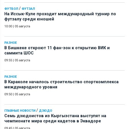
/
ФУТБОЛ
ФУТЗАЛ
На Иссык-Куле проходит международный турнир по
футзалу среди юношей
10:00
|
05 августа
РАЗНОЕ
В Бишкеке откроют 11 фан-зон к открытию ВИК и
саммита ШОС
09:55
|
05 августа
РАЗНОЕ
В Караколе началось строительство спорткомплекса
международного уровня
09:50
|
05 августа
/
ГЛАВНЫЕ НОВОСТИ
ДЗЮДО
Семь дзюдоистов из Кыргызстана выступят на
чемпионате мира среди кадетов в Эквадоре
09:45
|
05 августа