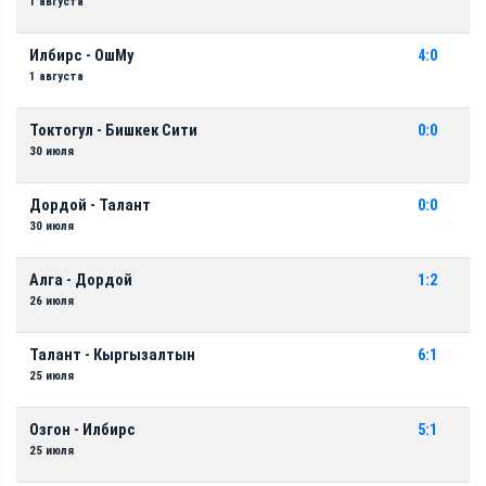
1 августа
Илбирс - ОшМу
4:0
1 августа
Токтогул - Бишкек Сити
0:0
30 июля
Дордой - Талант
0:0
30 июля
Алга - Дордой
1:2
26 июля
Талант - Кыргызалтын
6:1
25 июля
Озгон - Илбирс
5:1
25 июля