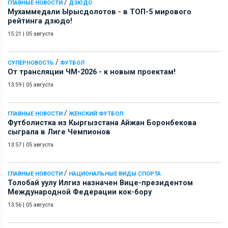
/
ГЛАВНЫЕ НОВОСТИ
ДЗЮДО
Мухаммедали Ырысдолотов - в ТОП-5 мирового
рейтинга дзюдо!
15:21
|
05 августа
/
СУПЕРНОВОСТЬ
ФУТБОЛ
От трансляции ЧМ-2026 - к новым проектам!
13:59
|
05 августа
/
ГЛАВНЫЕ НОВОСТИ
ЖЕНСКИЙ ФУТБОЛ
Футболистка из Кыргызстана Айжан Боронбекова
сыграла в Лиге Чемпионов
13:57
|
05 августа
/
ГЛАВНЫЕ НОВОСТИ
НАЦИОНАЛЬНЫЕ ВИДЫ СПОРТА
Толобай уулу Илгиз назначен Вице-президентом
Международной Федерации кок-бору
13:56
|
05 августа