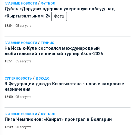
/
ГЛАВНЫЕ НОВОСТИ
ФУТБОЛ
Дубль «Дордоя» одержал уверенную победу над
«Кыргызалтыном-2»
Фото
13:54
|
05 августа
/
ГЛАВНЫЕ НОВОСТИ
ТЕННИС
На Иссык-Куле состоялся международный
любительский теннисный турнир Akun-2026
13:51
|
05 августа
/
СУПЕРНОВОСТЬ
ДЗЮДО
В Федерации дзюдо Кыргызстана - новые кадровые
назначения
13:50
|
05 августа
/
ГЛАВНЫЕ НОВОСТИ
ФУТБОЛ
Лига Чемпионов: «Кайрат» проиграл в Болгарии
13:49
|
05 августа