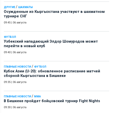
/
ДРУГИЕ
ШАХМАТЫ
Осужденные из Кыргызстана участвуют в шахматном
турнире СНГ
09:45
|
06 августа
ФУТБОЛ
Узбекский нападающий Элдор Шомуродов может
перейти в новый клуб
09:40
|
06 августа
/
ГЛАВНЫЕ НОВОСТИ
ФУТБОЛ
Кубок Азии (U-20): обновленное расписание матчей
сборной Кыргызстана в Бишкеке
09:35
|
06 августа
/
ГЛАВНЫЕ НОВОСТИ
ММА
В Бишкеке пройдет бойцовский турнир Fight Nights
09:30
|
06 августа