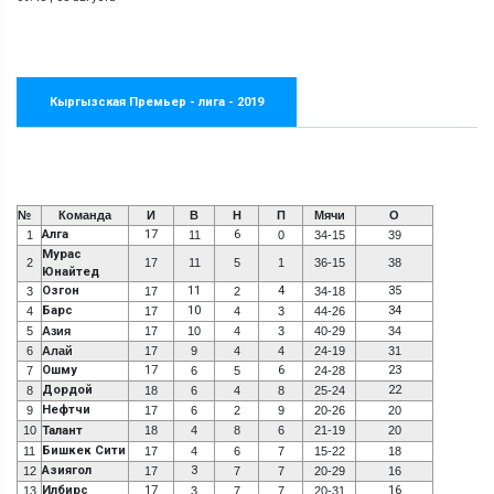
Кыргызская Премьер - лига - 2019
№
Команда
И
В
Н
П
Мячи
О
Алга
17
6
1
11
0
34-15
39
Мурас
2
17
11
5
1
36-15
38
Юнайтед
Озгон
11
4
35
3
17
2
34-18
Барс
10
34
4
17
4
3
44-26
5
Азия
17
10
4
3
40-29
34
6
Алай
17
9
4
4
24-19
31
Ошму
17
6
23
7
6
5
24-28
Дордой
22
8
18
6
4
8
25-24
Нефтчи
9
17
6
2
9
20-26
20
10
Талант
18
4
8
6
21-19
20
Бишкек Сити
11
17
4
6
7
15-22
18
Азиягол
3
12
17
7
7
20-29
16
Илбирс
17
16
13
3
7
7
20-31