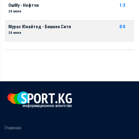
ОшМу - Нефтчи
1:3
24 июля
Мурас Юнайтед - Бишкек Сити
0:0
24 июля
Главная