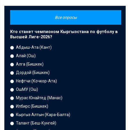
Все опросы
Кто станет чемпионом Кыргызстана по футболу в
Высшей Лиге-2026?
Абдыш-Ата (Кант)
Алай (Ош)
Алга (Бишкек)
Дордой (Бишкек)
Нефтчи (Кочкор-Ата)
ОшМУ (Ош)
Мурас Юнайтед (Манас)
Илбирс (Бишкек)
Кыргыз Алтын (Кара-Балта)
Талант (Беш-Кунгей)