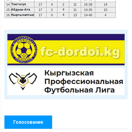
Токтогул
14
17
4
2
11
15-28
14
Абдыш-Ата
4
15
17
2
11
14-26
10
Кыргызалтын
4
16
17
0
13
14-45
4
Голосование