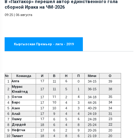
В «Пахтакор» перешел автор единственного гола
сборной Ирака на ЧМ-2026
09:25
|
06 августа
Кыргызская Премьер - лига - 2019
№
Команда
И
В
Н
П
Мячи
О
Алга
17
6
1
11
0
34-15
39
Мурас
2
17
11
5
1
36-15
38
Юнайтед
Озгон
11
4
35
3
17
2
34-18
Барс
10
34
4
17
4
3
44-26
5
Азия
17
10
4
3
40-29
34
6
Алай
17
9
4
4
24-19
31
Ошму
17
6
23
7
6
5
24-28
Дордой
22
8
18
6
4
8
25-24
Нефтчи
9
17
6
2
9
20-26
20
10
Талант
18
4
8
6
21-19
20