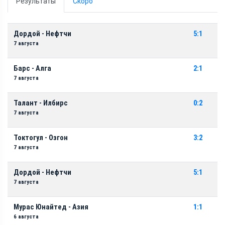
Результаты
Скоро
Дордой - Нефтчи
5:1
7 августа
Барс - Алга
2:1
7 августа
Талант - Илбирс
0:2
7 августа
Токтогул - Озгон
3:2
7 августа
Дордой - Нефтчи
5:1
7 августа
Мурас Юнайтед - Азия
1:1
6 августа