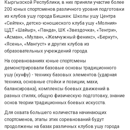
Кыргызской Республики, в них приняли участие более
200 юных спортсменов различного уровня подготовки
из клубов ушу города
Бишкек: Школ
ы
ушу Центра
«Сейтек»,
детско-юношеского
клуб
а
ушу «Молния»
ЦДТ «Шайыр», «Панда»
,
ШК «Звездочка», «Тенгри»,
«Асман», «Мулан», «Жемчужный феникс», «Беркут»,
«Ясень», «Мангуст» и други
х
клуб
ов
из
образовательных учреждений города.
На соревнованиях юные спортсмены
демонстрировали базовые основы традиционного
ушу (кунфу) -
технику базовых элементов (ударная
техника, основные стойки и позиции, махи,
балансировка), комплексы боевых движений в
разных стилях, общую физическую подготовку, знание
основ теории традиционных боевых искусств.
Для охвата большего количества начинающих
спортсменов, этапы этих соревнований будут
продолжены на базах различных клубов ушу города