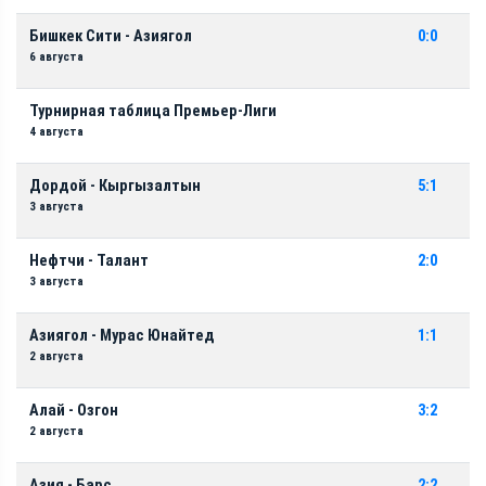
Бишкек Сити - Азиягол
0:0
6 августа
Турнирная таблица Премьер-Лиги
4 августа
Дордой - Кыргызалтын
5:1
3 августа
Нефтчи - Талант
2:0
3 августа
Азиягол - Мурас Юнайтед
1:1
2 августа
Алай - Озгон
3:2
2 августа
Азия - Барс
2:2