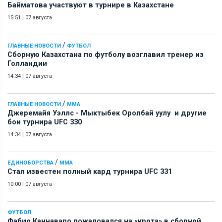
Байматова участвуют в турнире в Казахстане
15:51
|
07 августа
/
ГЛАВНЫЕ НОВОСТИ
ФУТБОЛ
Сборную Казахстана по футболу возглавил тренер из
Голландии
14:34
|
07 августа
/
ГЛАВНЫЕ НОВОСТИ
ММА
Джеремайя Уэллс - Мыктыбек Оролбай уулу и другие
бои турнира UFC 330
14:34
|
07 августа
/
ЕДИНОБОРСТВА
ММА
Стал известен полный кард турнира UFC 331
10:00
|
07 августа
ФУТБОЛ
Фабио Каннаваро пожаловался на «крота» в сборной