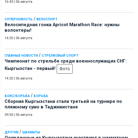
16:43
|
06 августа
/
СУПЕРНОВОСТЬ
ВЕЛОСПОРТ
Велосипедная гонка Apricot Marathon Race: нужны
волонтеры!
14:25
|
06 августа
/
ГЛАВНЫЕ НОВОСТИ
СТРЕЛКОВЫЙ СПОРТ
Чемпионат по стрельбе среди военнослужащих СНГ:
Кыргызстан - первый!
Фото
14:25
|
06 августа
/
БОКС/БОРЬБА
БОРЬБА
Сборная Кыргызстана стала третьей на турнире по
пляжному сумо в Таджикистане
09:50
|
06 августа
/
ДРУГИЕ
ШАХМАТЫ
Осужденные из Кыргызстана участвуют в шахматном