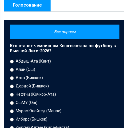
Голосование
Все опросы
Кто станет чемпионом Кыргызстана по футболу в
Высшей Лиге-2026?
Абдыш-Ата (Кант)
Алай (Ош)
Алга (Бишкек)
Дордой (Бишкек)
Нефтчи (Кочкор-Ата)
ОшМУ (Ош)
Мурас Юнайтед (Манас)
Илбирс (Бишкек)
Кыргыз Алтын (Кара-Балта)