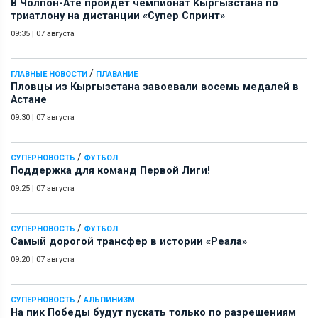
В Чолпон-Ате пройдет чемпионат Кыргызстана по
триатлону на дистанции «Супер Спринт»
09:35
|
07 августа
/
ГЛАВНЫЕ НОВОСТИ
ПЛАВАНИЕ
Пловцы из Кыргызстана завоевали восемь медалей в
Астане
09:30
|
07 августа
/
СУПЕРНОВОСТЬ
ФУТБОЛ
Поддержка для команд Первой Лиги!
09:25
|
07 августа
/
СУПЕРНОВОСТЬ
ФУТБОЛ
Самый дорогой трансфер в истории «Реала»
09:20
|
07 августа
/
СУПЕРНОВОСТЬ
АЛЬПИНИЗМ
На пик Победы будут пускать только по разрешениям