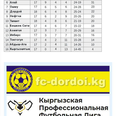
6
Алай
17
9
4
4
24-19
31
Ошму
17
6
23
7
6
5
24-28
Дордой
22
8
18
6
4
8
25-24
Нефтчи
9
17
6
2
9
20-26
20
10
Талант
18
4
8
6
21-19
20
Бишкек Сити
11
17
4
6
7
15-22
18
Азиягол
3
12
17
7
7
20-29
16
Илбирс
17
16
13
3
7
7
20-31
Токтогул
14
17
4
2
11
15-28
14
Абдыш-Ата
4
15
17
2
11
14-26
10
Кыргызалтын
4
16
17
0
13
14-45
4