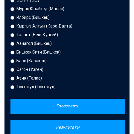
Мурас Юнайтед (Манас)
Илбирс (Бишкек)
Кыргыз Алтын (Кара-Балта)
Талант (Беш-Кунгей)
Азиагол (Бишкек)
Бишкек Сити (Бишкек)
Барс (Каракол)
Озгон (Узген)
Азия (Талас)
Токтогул (Токтогул)
Голосовать
Результаты