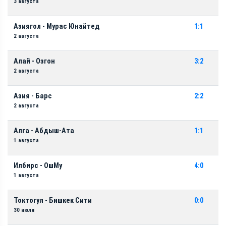
3 августа
Азиягол - Мурас Юнайтед
1:1
2 августа
Алай - Озгон
3:2
2 августа
Азия - Барс
2:2
2 августа
Алга - Абдыш-Ата
1:1
1 августа
Илбирс - ОшМу
4:0
1 августа
Токтогул - Бишкек Сити
0:0
30 июля