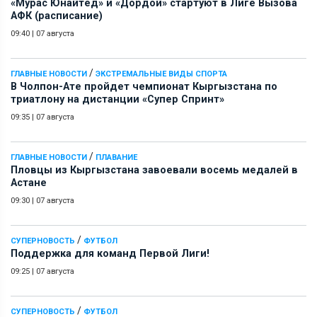
«Мурас Юнайтед» и «Дордой» стартуют в Лиге Вызова
АФК (расписание)
09:40
|
07 августа
/
ГЛАВНЫЕ НОВОСТИ
ЭКСТРЕМАЛЬНЫЕ ВИДЫ СПОРТА
В Чолпон-Ате пройдет чемпионат Кыргызстана по
триатлону на дистанции «Супер Спринт»
09:35
|
07 августа
/
ГЛАВНЫЕ НОВОСТИ
ПЛАВАНИЕ
Пловцы из Кыргызстана завоевали восемь медалей в
Астане
09:30
|
07 августа
/
СУПЕРНОВОСТЬ
ФУТБОЛ
Поддержка для команд Первой Лиги!
09:25
|
07 августа
/
СУПЕРНОВОСТЬ
ФУТБОЛ