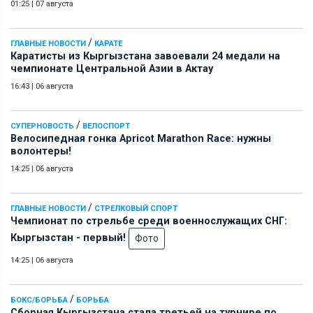
01:25
|
07 августа
/
ГЛАВНЫЕ НОВОСТИ
КАРАТЕ
Каратисты из Кыргызстана завоевали 24 медали на
чемпионате Центральной Азии в Актау
16:43
|
06 августа
/
СУПЕРНОВОСТЬ
ВЕЛОСПОРТ
Велосипедная гонка Apricot Marathon Race: нужны
волонтеры!
14:25
|
06 августа
/
ГЛАВНЫЕ НОВОСТИ
СТРЕЛКОВЫЙ СПОРТ
Чемпионат по стрельбе среди военнослужащих СНГ:
Кыргызстан - первый!
Фото
14:25
|
06 августа
/
БОКС/БОРЬБА
БОРЬБА
Сборная Кыргызстана стала третьей на турнире по