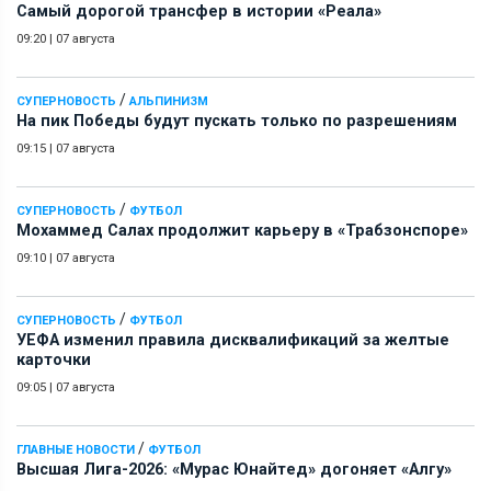
Самый дорогой трансфер в истории «Реала»
09:20
|
07 августа
/
СУПЕРНОВОСТЬ
АЛЬПИНИЗМ
На пик Победы будут пускать только по разрешениям
09:15
|
07 августа
/
СУПЕРНОВОСТЬ
ФУТБОЛ
Мохаммед Салах продолжит карьеру в «Трабзонспоре»
09:10
|
07 августа
/
СУПЕРНОВОСТЬ
ФУТБОЛ
УЕФА изменил правила дисквалификаций за желтые
карточки
09:05
|
07 августа
/
ГЛАВНЫЕ НОВОСТИ
ФУТБОЛ
Высшая Лига-2026: «Мурас Юнайтед» догоняет «Алгу»