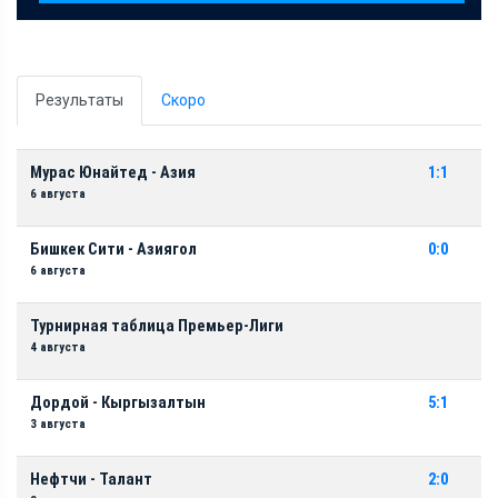
Результаты
Скоро
Мурас Юнайтед - Азия
1:1
6 августа
Бишкек Сити - Азиягол
0:0
6 августа
Турнирная таблица Премьер-Лиги
4 августа
Дордой - Кыргызалтын
5:1
3 августа
Нефтчи - Талант
2:0