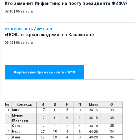
Кто заменит Инфантино на посту президента ФИФА?
09:10
|
06 августа
/
СУПЕРНОВОСТЬ
ФУТБОЛ
«ПСЖ» открыл академию в Казахстане
09:05
|
06 августа
Кыргызская Премьер - лига - 2019
№
Команда
И
В
Н
П
Мячи
О
Алга
17
6
1
11
0
34-15
39
Мурас
2
17
11
5
1
36-15
38
Юнайтед
Озгон
11
4
35
3
17
2
34-18
Барс
10
34
4
17
4
3
44-26
5
Азия
17
10
4
3
40-29
34